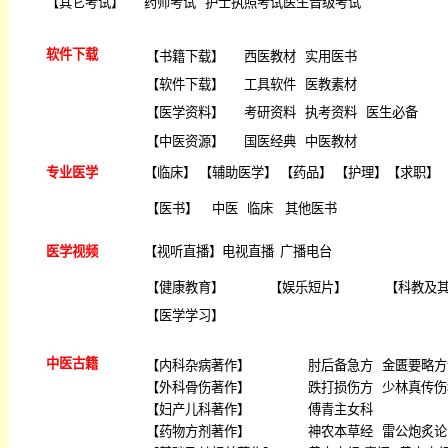
【
其它考试
】
药师考试
护士执照考试
医生晋级考试
软件下载
【
书籍下载
】
西医教材
实用医书
【
软件下载
】
工具软件
医教素材
【
医学资料
】
考研资料
执考资料
医生必备
【
中医资源
】
国医经典
中医教材
专业医学
【
临床
】 【
辅助医学
】 【
药品
】 【
护理
】【
求职
】 
【
医书
】
中医
临床
其他医书
医学视频
【
视听直播
】
电视直播
广播电台
【
健康教育
】
【
娱乐短片
】
【
科教及
【
医学学习
】
中医古籍
【
内科杂病著作
】
肘后备急方
金匮要略方
【
外科骨伤著作
】
跌打损伤方
少林真传伤
【
妇产儿科著作
】
傅青主女科
【
药物方剂著作
】
神农本草经
雷公炮炙论