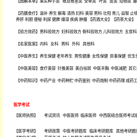
【
图解本草
】
果实种子类
根及根茎类
全草类
叶类
皮类
动物类
藤
【
药膳食疗
】
滋补·养生
解毒·清热
妇科·美容
男科·壮阳
育儿·益智
止咳
养肝·利胆
便秘·利尿
健脾·燥湿
疾病·肿瘤
【
药酒大全
】【
药茶大全
】
【
验方效药
】
男科验效方
妇科验效方
骨科验效方
儿科验效方
五官科
【
名家医案
】
内科
女科
男科
外科
其他科
【
中医养生
】
养生保健
老年养生
男性健康
女性保健
房事保健
优生
【
中医美容
】
食疗美容
针推美容
美白祛斑
中医丰胸
中医减肥
其它
【
中药知识
】
中药产业
中药种贮
中药鉴别
中药炮制
中药药理
成药
医学考试
【
医师执照
】
考试资讯
中医医师
临床医师
中西医结合医师考试
【
医学考研
】
考研政策
中医考研题库
临床考研题库
其他考研题