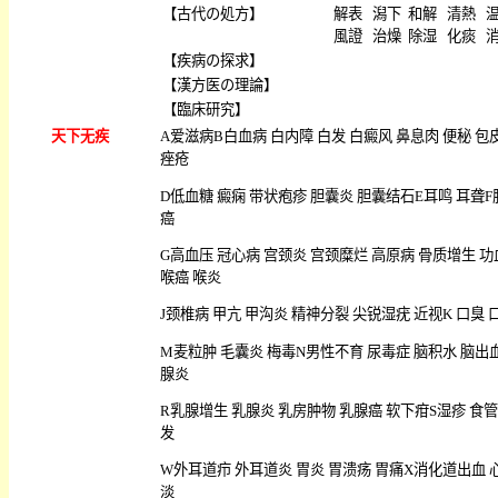
【
古代の処方
】
解表
潟下
和解
清熱
風證
治燥
除湿
化痰
【
疾病の探求
】
【
漢方医の理論
】
【
臨床研究
】
天下无疾
A
爱滋病
B
白血病
白内障
白发
白癜风
鼻息肉
便秘
包
痤疮
D
低血糖
癜痫
带状疱疹
胆囊炎
胆囊结石
E
耳鸣
耳聋
F
癌
G
高血压
冠心病
宫颈炎
宫颈糜烂
高原病
骨质增生
功
喉癌
喉炎
J
颈椎病
甲亢
甲沟炎
精神分裂
尖锐湿疣
近视
K
口臭
M
麦粒肿
毛囊炎
梅毒
N
男性不育
尿毒症
脑积水
脑出
腺炎
R
乳腺增生
乳腺炎
乳房肿物
乳腺癌
软下疳
S
湿疹
食管
发
W
外耳道疖
外耳道炎
胃炎
胃溃疡
胃痛
X
消化道出血
淡