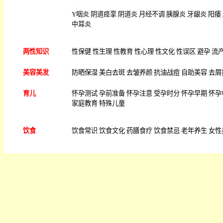
Y
咽炎
阴道痉挛
阴道炎
月经不调
胰腺炎
牙龈炎
阳痿
中耳炎
两性知识
性保健
性生理
性教育
性心理
性文化
性误区
避孕
流
美容美发
防晒保湿
美白去斑
去皱养颜
抗油战痘
自助美容
去屑
育儿
怀孕测试
孕前准备
怀孕注意
受孕时分
怀孕早期
怀孕
家庭教育
特殊儿童
饮食
饮食常识
饮食文化
药膳食疗
饮食禁忌
老年养生
女性