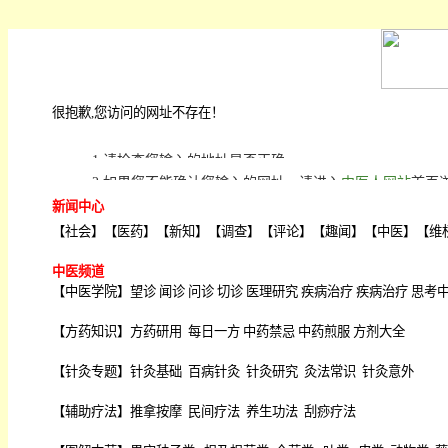
很抱歉,您访问的网址不存在！
1.请检查您输入的地址是否正确;
2.如果您不能确认您输入的网址，请进入
中医人网站
首页
新闻中心
【
社会
】【
医药
】【
新知
】【
调查
】【
评论
】【
趣闻
】【
中医
】【
维
中医频道
【
中医学院
】
望诊
闻诊
问诊
切诊
医理研究
疾病治疗
疾病治疗
思考
【
方药知识
】
方药研用
每日一方
中药禁忌
中药煎服
方剂大全
【
针灸专题
】
针灸基础
百病针灸
针灸研究
灸法常识
针灸意外
【
辅助疗法
】
推拿按摩
民间疗法
养生功法
刮痧疗法