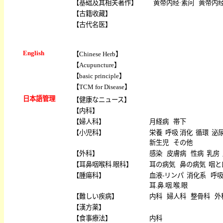
【
基础及其相关著作
】
黄帝内经·素问
黄帝内经
【
古籍收藏
】
【
古代名医
】
English
【
Chinese Herb
】
【
Acupuncture
】
【
basic principle
】
【
TCM for Disease
】
日本語管理
【
健康なニュース
】
【
内科
】
【
婦人科
】
月経病
帯下
【
小児科
】
栄養
呼吸
消化
循環
泌
新生児
その他
【
外科
】
感染
皮膚病
性病
乳房
【
耳鼻咽喉科.眼科
】
耳の病気
鼻の病気
咽と
【
腫瘍科
】
血液-リンパ
消化系
呼
耳.鼻.咽.喉.眼
【
難しい疾病
】
内科
婦人科
整骨科
外
【
漢方薬
】
【
食事療法
】
内科