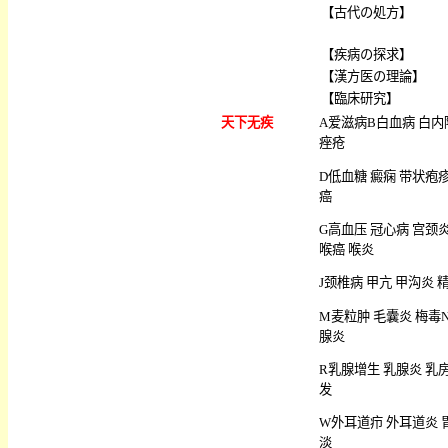
【
古代の処方
】
【
疾病の探求
】
【
漢方医の理論
】
【
臨床研究
】
天下无疾
A
爱滋病
B
白血病
白内
痤疮
D
低血糖
癜痫
带状疱
癌
G
高血压
冠心病
宫颈
喉癌
喉炎
J
颈椎病
甲亢
甲沟炎
M
麦粒肿
毛囊炎
梅毒
腺炎
R
乳腺增生
乳腺炎
乳
发
W
外耳道疖
外耳道炎
淡