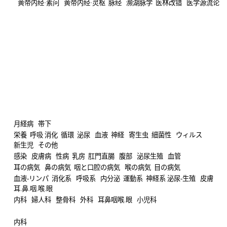
】
黄帝内经·素问
黄帝内经·灵枢
脉经
濒湖脉学
医林改错
医学源流论
月経病
帯下
栄養
呼吸
消化
循環
泌尿
血液
神経
寄生虫
細菌性
ウィルス
新生児
その他
感染
皮膚病
性病
乳房
肛門直腸
腹部
泌尿生殖
血管
耳の病気
鼻の病気
咽と口腔の病気
喉の病気
目の病気
血液-リンパ
消化系
呼吸系
内分泌
運動系
神経系
泌尿-生殖
皮膚
耳.鼻.咽.喉.眼
内科
婦人科
整骨科
外科
耳鼻咽喉.眼
小児科
内科