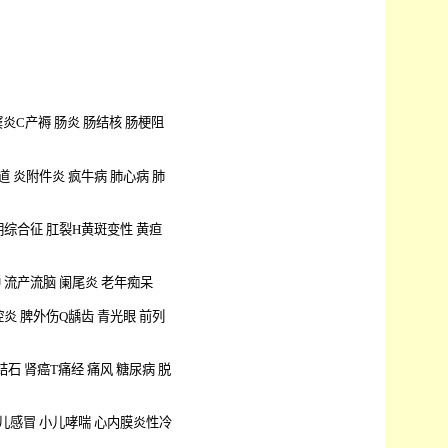
窦炎
C
产褥
肠炎
肠结核
肠梗阻
道 炎
附件炎
疯牛病
肺心病
肺
期综合征
肛裂
H
黄斑变性
黄疸
肿
流产
流脑
阑尾炎
老年痴呆
腔炎
脾外伤
Q
龋齿
青光眼
前列
结石
肾癌
T
痛经
痛风
糖尿病
脱
儿感冒
小儿哮喘
心内膜炎
性冷