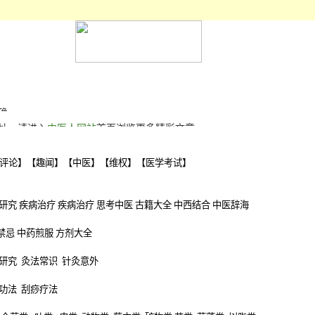
确;
网址，请进入
中医人网站
首页浏览更多精彩文章。
评论
】【
趣闻
】【
中医
】【
维权
】【
医学考试
】
研究
疾病治疗
疾病治疗
思考中医
古籍大全
中西结合
中医辞海
禁忌
中药煎服
方剂大全
研究
灸法常识
针灸意外
功法
刮痧疗法