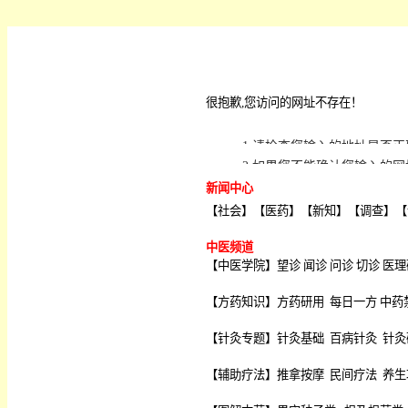
很抱歉,您访问的网址不存在！
1.请检查您输入的地址是否正
2.如果您不能确认您输入的
新闻中心
【
社会
】【
医药
】【
新知
】【
调查
】【
中医频道
【
中医学院
】
望诊
闻诊
问诊
切诊
医理
【
方药知识
】
方药研用
每日一方
中药
【
针灸专题
】
针灸基础
百病针灸
针灸
【
辅助疗法
】
推拿按摩
民间疗法
养生