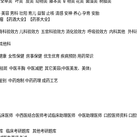
全草类
叶类
皮类
动物类
藤本类
矿物类
花类
菌藻类
树脂类
·美容
男科·壮阳
育儿·益智
止咳·清感
安神·养心
孕育·安胎
瘤
【
药酒大全
】【
药茶大全
】
骨科验效方
儿科验效方
五官科验效方
消化验效方
呼吸验效方
内科其他
外科
其他科
健康
女性保健
房事保健
优生优育
疾病预防
用药常识
祛斑
中医丰胸
中医减肥
其它美容
(中医美发、美体)
鉴别
中药炮制
中药药理
成药工艺
临床医师
中西医结合医师考试
临床助理医师
中医助理医师
口腔医师资料
口腔
库
临床考研题库
其他考研题库