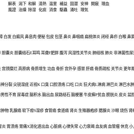
解表
潟下
和解
清熱
温里
補益
固澀
安神
開竅
理血
風證
治燥
除湿
化痰
消食
駆蟲
涌吐
理気
障
白发
白癜风
鼻息肉
便秘
包皮 包茎
鼻炎
鼻咽癌
扁桃体炎
闭经
鼻疖
白喉
鼻
疹
胆囊炎
胆囊结石
E
耳鸣
耳聋
F
肥胖
腹泻
风湿性关节炎
肺结核
肺炎
非淋菌性尿
炎
宫颈糜烂
高原病
骨质增生
功血
骨折
宫外孕
感冒
肝癌
骨质疏松
关节炎
更年
精神分裂
尖锐湿疣
近视
K
口臭
口腔溃疡
口吃
口炎
狂犬病
L
淋病
淋巴炎
淋巴水
N
男性不育
尿毒症
脑积水
脑出血
尿路结石
脑梗塞
牛皮癣
P
贫血
膀胱炎
皮炎
盆
房肿物
乳腺癌
软下疳
S
湿疹
食管癌
食道癌
肾炎
生殖器疱疹
腮腺炎
沙眼
烧伤
肾
胃炎
胃溃疡
胃痛
X
消化道出血
心脏病
心律失常
心力衰竭
血友病
血管瘤
休克
小