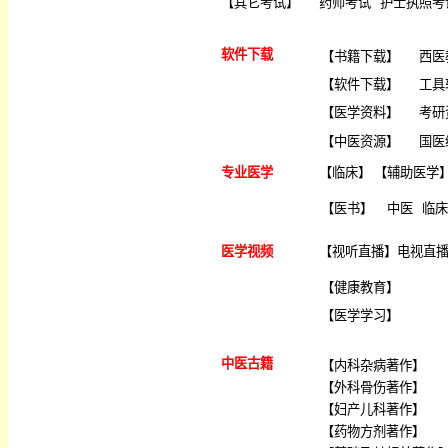
【
其它考试
】
药师考试
护士执照考
软件下载
【
书籍下载
】
西医
【
软件下载
】
工具
【
医学资料
】
考研
【
中医资源
】
国医
专业医学
【
临床
】 【
辅助医学
【
医书
】
中医
临床
医学视频
【
视听直播
】
电视直
【
健康教育
】
【
医学学习
】
中医古籍
【
内科杂病著作
】
【
外科骨伤著作
】
【
妇产儿科著作
】
【
药物方剂著作
】