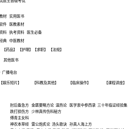
试
医生晋级考试
教材
实用医书
软件
医教素材
资料
执考资料
医生必备
经典
中医教材
】 【
药品
】 【
护理
】【
求职
】 【
法规
】
其他医书
播
广播电台
【
娱乐短片
】
【
科教及其他
】
【
临床操作
】
【
课程讲座
】
肘后备急方
金匮要略方论
温热论
医学衷中参西录
三十年临证经验集
跌打损伤方
少林真传伤科秘方
傅青主女科
神农本草经
雷公炮炙论
汤头歌诀
孙真人海上方