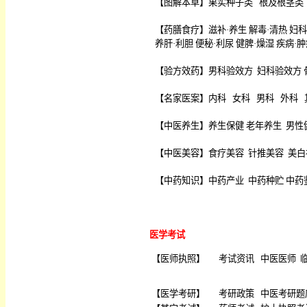
【
图解本草
】
果实种子类
根及根茎类
【
药膳食疗
】
滋补·养生
解毒·清热
妇科
养肝·利胆
便秘·利尿
健脾·燥湿
疾病·肿
【
验方效药
】
男科验效方
妇科验效方
【
名家医案
】
内科
女科
男科
外科
【
中医养生
】
养生保健
老年养生
男性
【
中医美容
】
食疗美容
针推美容
美白
【
中药知识
】
中药产业
中药种贮
中药
医学考试
【
医师执照
】
考试资讯
中医医师
【
医学考研
】
考研政策
中医考研题