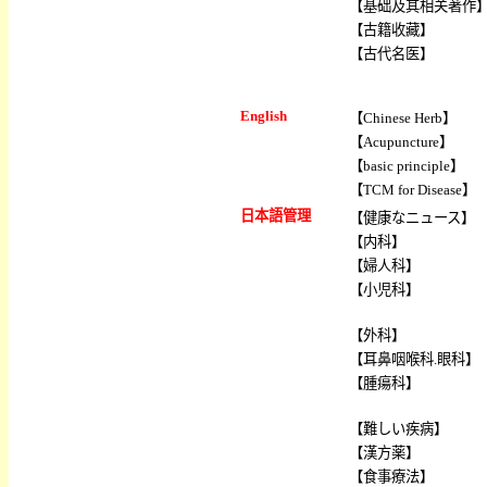
【
基础及其相关著作
【
古籍收藏
】
【
古代名医
】
English
【
Chinese Herb
】
【
Acupuncture
】
【
basic principle
】
【
TCM for Disease
】
日本語管理
【
健康なニュース
】
【
内科
】
【
婦人科
】
【
小児科
】
【
外科
】
【
耳鼻咽喉科.眼科
】
【
腫瘍科
】
【
難しい疾病
】
【
漢方薬
】
【
食事療法
】