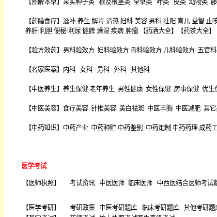
【
图解本草
】
果实种子类
根及根茎类
全草类
叶类
皮类
动物类
藤
【
药膳食疗
】
滋补·养生
解毒·清热
妇科·美容
男科·壮阳
育儿·益智
止咳
养肝·利胆
便秘·利尿
健脾·燥湿
疾病·肿瘤
【
药酒大全
】【
药茶大全
】
【
验方效药
】
男科验效方
妇科验效方
骨科验效方
儿科验效方
五官科
【
名家医案
】
内科
女科
男科
外科
其他科
【
中医养生
】
养生保健
老年养生
男性健康
女性保健
房事保健
优生
【
中医美容
】
食疗美容
针推美容
美白祛斑
中医丰胸
中医减肥
其它
【
中药知识
】
中药产业
中药种贮
中药鉴别
中药炮制
中药药理
成药
医学考试
【
医师执照
】
考试资讯
中医医师
临床医师
中西医结合医师考试
【
医学考研
】
考研政策
中医考研题库
临床考研题库
其他考研题