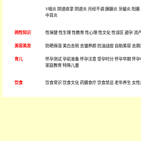
Y
咽炎
阴道痉挛
阴道炎
月经不调
胰腺炎
牙龈炎
阳痿
中耳炎
两性知识
性保健
性生理
性教育
性心理
性文化
性误区
避孕
流
美容美发
防晒保湿
美白去斑
去皱养颜
抗油战痘
自助美容
去屑
育儿
怀孕测试
孕前准备
怀孕注意
受孕时分
怀孕早期
怀孕
家庭教育
特殊儿童
饮食
饮食常识
饮食文化
药膳食疗
饮食禁忌
老年养生
女性