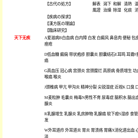
【
古代の処方
】
解表
潟下
和解
清熱
風證
治燥
除湿
化痰
【
疾病の探求
】
【
漢方医の理論
】
【
臨床研究
】
天下无疾
A
爱滋病
B
白血病
白内障
白发
白癜风
鼻息肉
便秘
包
痤疮
D
低血糖
癜痫
带状疱疹
胆囊炎
胆囊结石
E
耳鸣
耳聋
F
癌
G
高血压
冠心病
宫颈炎
宫颈糜烂
高原病
骨质增生
功
喉癌
喉炎
J
颈椎病
甲亢
甲沟炎
精神分裂
尖锐湿疣
近视
K
口臭
M
麦粒肿
毛囊炎
梅毒
N
男性不育
尿毒症
脑积水
脑出
腺炎
R
乳腺增生
乳腺炎
乳房肿物
乳腺癌
软下疳
S
湿疹
食管
发
W
外耳道疖
外耳道炎
胃炎
胃溃疡
胃痛
X
消化道出血
淡