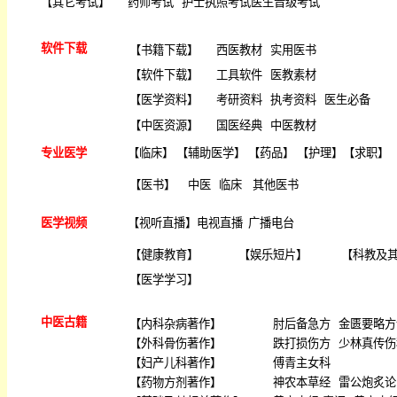
【
其它考试
】
药师考试
护士执照考试
医生晋级考试
软件下载
【
书籍下载
】
西医教材
实用医书
【
软件下载
】
工具软件
医教素材
【
医学资料
】
考研资料
执考资料
医生必备
【
中医资源
】
国医经典
中医教材
专业医学
【
临床
】 【
辅助医学
】 【
药品
】 【
护理
】【
求职
】 
【
医书
】
中医
临床
其他医书
医学视频
【
视听直播
】
电视直播
广播电台
【
健康教育
】
【
娱乐短片
】
【
科教及
【
医学学习
】
中医古籍
【
内科杂病著作
】
肘后备急方
金匮要略方
【
外科骨伤著作
】
跌打损伤方
少林真传伤
【
妇产儿科著作
】
傅青主女科
【
药物方剂著作
】
神农本草经
雷公炮炙论