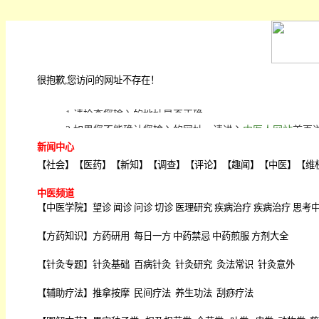
很抱歉,您访问的网址不存在！
1.请检查您输入的地址是否正确;
2.如果您不能确认您输入的网址，请进入
中医人网站
首页
新闻中心
【
社会
】【
医药
】【
新知
】【
调查
】【
评论
】【
趣闻
】【
中医
】【
维
中医频道
【
中医学院
】
望诊
闻诊
问诊
切诊
医理研究
疾病治疗
疾病治疗
思考
【
方药知识
】
方药研用
每日一方
中药禁忌
中药煎服
方剂大全
【
针灸专题
】
针灸基础
百病针灸
针灸研究
灸法常识
针灸意外
【
辅助疗法
】
推拿按摩
民间疗法
养生功法
刮痧疗法