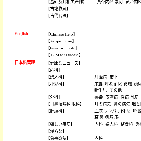
【
基础及其相关著作
】
黄帝内经·素问
黄帝内经
【
古籍收藏
】
【
古代名医
】
English
【
Chinese Herb
】
【
Acupuncture
】
【
basic principle
】
【
TCM for Disease
】
日本語管理
【
健康なニュース
】
【
内科
】
【
婦人科
】
月経病
帯下
【
小児科
】
栄養
呼吸
消化
循環
泌
新生児
その他
【
外科
】
感染
皮膚病
性病
乳房
【
耳鼻咽喉科.眼科
】
耳の病気
鼻の病気
咽と
【
腫瘍科
】
血液-リンパ
消化系
呼
耳.鼻.咽.喉.眼
【
難しい疾病
】
内科
婦人科
整骨科
外
【
漢方薬
】
【
食事療法
】
内科