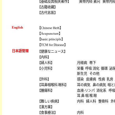
【
基础及其相关著作
】
黄帝内经·素问
黄帝内经
【
古籍收藏
】
【
古代名医
】
English
【
Chinese Herb
】
【
Acupuncture
】
【
basic principle
】
【
TCM for Disease
】
日本語管理
【
健康なニュース
】
【
内科
】
【
婦人科
】
月経病
帯下
【
小児科
】
栄養
呼吸
消化
循環
泌
新生児
その他
【
外科
】
感染
皮膚病
性病
乳房
【
耳鼻咽喉科.眼科
】
耳の病気
鼻の病気
咽と
【
腫瘍科
】
血液-リンパ
消化系
呼
耳.鼻.咽.喉.眼
【
難しい疾病
】
内科
婦人科
整骨科
外
【
漢方薬
】
【
食事療法
】
内科