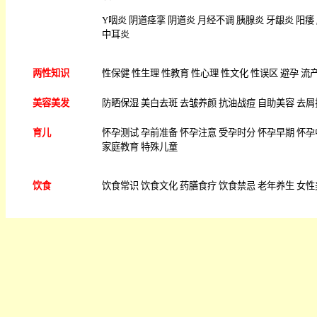
Y
咽炎
阴道痉挛
阴道炎
月经不调
胰腺炎
牙龈炎
阳痿
中耳炎
两性知识
性保健
性生理
性教育
性心理
性文化
性误区
避孕
流
美容美发
防晒保湿
美白去斑
去皱养颜
抗油战痘
自助美容
去屑
育儿
怀孕测试
孕前准备
怀孕注意
受孕时分
怀孕早期
怀孕
家庭教育
特殊儿童
饮食
饮食常识
饮食文化
药膳食疗
饮食禁忌
老年养生
女性