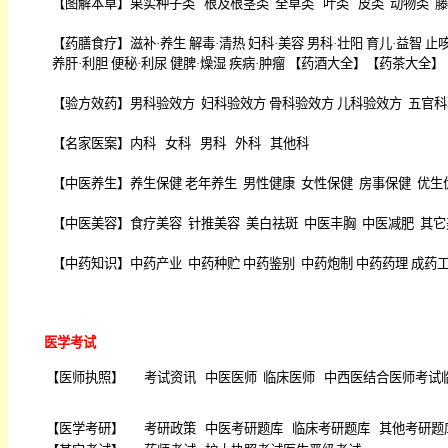
【
图解本草
】
果实种子类
根及根茎类
全草类
叶类
皮类
动物类
藤
【
药膳食疗
】
滋补·养生
解毒·清热
妇科·美容
男科·壮阳
育儿·益智
止咳
养肝·利胆
便秘·利尿
健脾·燥湿
疾病·肿瘤
【
药酒大全
】【
药茶大全
】
【
验方效药
】
男科验效方
妇科验效方
骨科验效方
儿科验效方
五官科
【
名家医案
】
内科
女科
男科
外科
其他科
【
中医养生
】
养生保健
老年养生
男性健康
女性保健
房事保健
优生
【
中医美容
】
食疗美容
针推美容
美白祛斑
中医丰胸
中医减肥
其它
【
中药知识
】
中药产业
中药种贮
中药鉴别
中药炮制
中药药理
成药
医学考试
【
医师执照
】
考试资讯
中医医师
临床医师
中西医结合医师考试
【
医学考研
】
考研政策
中医考研题库
临床考研题库
其他考研题