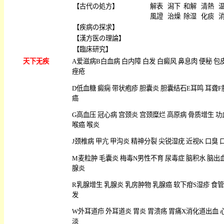
【
古代の処方
】
解表
潟下
和解
清熱
風證
治燥
除湿
化痰
【
疾病の探求
】
【
漢方医の理論
】
【
臨床研究
】
天下无疾
A
爱滋病
B
白血病
白内障
白发
白癜风
鼻息肉
便秘
包
痤疮
D
低血糖
癜痫
带状疱疹
胆囊炎
胆囊结石
E
耳鸣
耳聋
F
癌
G
高血压
冠心病
宫颈炎
宫颈糜烂
高原病
骨质增生
功
喉癌
喉炎
J
颈椎病
甲亢
甲沟炎
精神分裂
尖锐湿疣
近视
K
口臭
M
麦粒肿
毛囊炎
梅毒
N
男性不育
尿毒症
脑积水
脑出
腺炎
R
乳腺增生
乳腺炎
乳房肿物
乳腺癌
软下疳
S
湿疹
食管
发
W
外耳道疖
外耳道炎
胃炎
胃溃疡
胃痛
X
消化道出血
淡