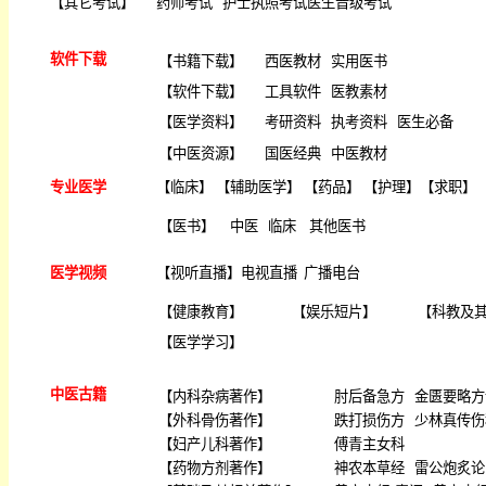
【
其它考试
】
药师考试
护士执照考试
医生晋级考试
软件下载
【
书籍下载
】
西医教材
实用医书
【
软件下载
】
工具软件
医教素材
【
医学资料
】
考研资料
执考资料
医生必备
【
中医资源
】
国医经典
中医教材
专业医学
【
临床
】 【
辅助医学
】 【
药品
】 【
护理
】【
求职
】 
【
医书
】
中医
临床
其他医书
医学视频
【
视听直播
】
电视直播
广播电台
【
健康教育
】
【
娱乐短片
】
【
科教及
【
医学学习
】
中医古籍
【
内科杂病著作
】
肘后备急方
金匮要略方
【
外科骨伤著作
】
跌打损伤方
少林真传伤
【
妇产儿科著作
】
傅青主女科
【
药物方剂著作
】
神农本草经
雷公炮炙论