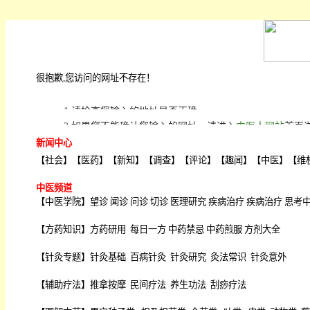
很抱歉,您访问的网址不存在！
1.请检查您输入的地址是否正确;
2.如果您不能确认您输入的网址，请进入
中医人网站
首页
新闻中心
【
社会
】【
医药
】【
新知
】【
调查
】【
评论
】【
趣闻
】【
中医
】【
维
中医频道
【
中医学院
】
望诊
闻诊
问诊
切诊
医理研究
疾病治疗
疾病治疗
思考
【
方药知识
】
方药研用
每日一方
中药禁忌
中药煎服
方剂大全
【
针灸专题
】
针灸基础
百病针灸
针灸研究
灸法常识
针灸意外
【
辅助疗法
】
推拿按摩
民间疗法
养生功法
刮痧疗法