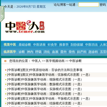
论坛博客一站通：
密码 
今天是：
2026年8月7日 星期五
视觉中医
基础诊断
|
中医讲座
|
针灸学
|
推拿学
|
刮痧拔罐
|
中医功法
|
人体
临床医学
诊断
|
神内
|
呼吸
|
消化
|
血液
|
普外
|
骨伤
|
妇产科
|
急诊科
|
五官
您现在的位置：
中医人
>>
医学视频动画
>>
中医诊断
[
中医诊断
]
[图文]
中医原创动画：舌诊的方法和注意事项
[
中医诊断
]
[图文]
中医脉象医学动画：弦脉模式示意图（一息）
[
中医诊断
]
中医脉象医学动画：细脉模式示意图（一息）
[
中医诊断
]
中医脉象医学动画：数脉模式示意图（一息）
[
中医诊断
]
中医脉象医学动画：实脉模式示意图（一息）
[
中医诊断
]
中医脉象医学动画：涩脉模式示意图（一息）
[
中医诊断
]
[图文]
中医脉象医学动画：平脉模式示意图（一息）
[
中医诊断
]
中医脉象医学动画：结脉模式示意图（一息）