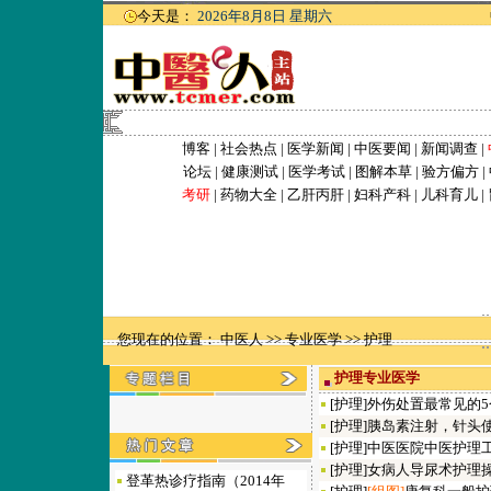
今天是：
2026年8月8日 星期六
博客
|
社会热点
|
医学新闻
|
中医要闻
|
新闻调查
|
论坛
|
健康测试
|
医学考试
|
图解本草
|
验方偏方
|
考研
|
药物大全
|
乙肝
丙肝
|
妇科
产科
|
儿科
育儿
|
您现在的位置：
中医人
>>
专业医学
>>
护理
护理专业医学
[
护理
]
外伤处置最常见的
[
护理
]
胰岛素注射，针头
[
护理
]
中医医院中医护理
[
护理
]
女病人导尿术护理
登革热诊疗指南（2014年