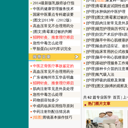
[
护理
]
[组图]
康复科一般护
2014最新版乳腺癌诊疗指
[
护理
]
青霉素皮试阴性也
中医药健康管理服务技术
[
护理
]
水肿病的中医护理
国家中医重点专科建设要
[
护理
]
[图文]
青霉素过敏的
[图文]
2013年（2012版）
[
护理
]
肌肉注射常见意外
高血压常见不合理用药分
[
护理
]
规范护理病历书写 
[图文]
青霉素过敏的判断
[
护理
]
剖宫产术后护理8原
招聘针灸、推拿理疗师启
[
护理
]
脑卒中和心肌梗塞
急性中毒怎么处理
[
护理
]
输血的适应证、途
甲胎蛋白(AFP)常识完全
[
护理
]
临床常用的公式收
[
护理
]
脑卒中和心肌梗塞
[
护理
]
基础护理服务工作
中医正骨医疗事故鉴定的
[
护理
]
接种卡介苗的注意
高血压常见不合理用药分
[
护理
]
氧气吸入法
广东省梅州市五华县明鑫
[
护理
]
呼吸的观察及测量
招聘针灸、推拿理疗师启
[
护理
]
[图文]
脉搏的观察及
肌肉注射常见意外及处理
急性中毒怎么处理
共
62
篇专业医学 首页 | 上
药物损容知多少
热门图片文章
中成药临床应用指导原则
中药注射剂配伍情况表
[组图]
胃镜基本操作技巧