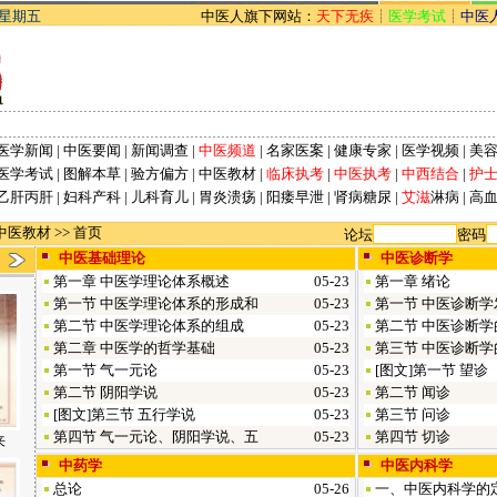
 星期五
中医人旗下网站：
天下无疾
┊
医学考试
┊
中医
医学新闻
|
中医要闻
|
新闻调查
|
中医频道
|
名家医案
|
健康专家
|
医学视频
|
美
医学考试
|
图解本草
|
验方偏方
|
中医教材
|
临床执考
|
中医执考
|
中西结合
|
护
乙肝
丙肝
|
妇科
产科
|
儿科
育儿
|
胃炎
溃疡
|
阳痿
早泄
|
肾病
糖尿
|
艾滋
淋病
|
高
中医教材
>> 首页
论坛
密码
中医基础理论
中医诊断学
第一章 中医学理论体系概述
05-23
第一章 绪论
第一节 中医学理论体系的形成和
05-23
第一节 中医诊断
第二节 中医学理论体系的组成
05-23
第二节 中医诊断
第二章 中医学的哲学基础
05-23
第三节 中医诊断
第一节 气一元论
05-23
[图文]
第一节 望诊
第二节 阴阳学说
05-23
第二节 闻诊
[图文]
第三节 五行学说
05-23
第三节 问诊
第四节 气一元论、阴阳学说、五
05-23
第四节 切诊
来
中药学
中医内科学
总论
05-26
一、中医内科学的