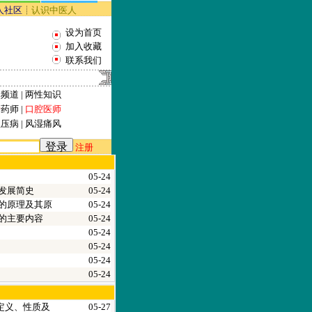
人社区
┊
认识中医人
设为首页
加入收藏
联系我们
容频道
|
两性知识
士
药师
|
口腔医师
血压病
|
风湿
痛风
登录
注册
05-24
学发展简史
05-24
学的原理及其原
05-24
学的主要内容
05-24
05-24
05-24
05-24
05-24
定义、性质及
05-27