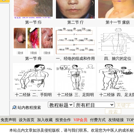
第一节 疖
第二节 疔
第十一节 瘰疬
第一节 痔
一、经络的组成和作用
四、腧穴的定位
十二经脉 二、手阳明
十二经脉 三、足阳明
十二经脉 四、足太
站内教程搜索
|
免责声明
|
设为首页
|
加入收藏
|
投资合作
|
VIP会员
|
付费方式
|
友情链接
|
TOP
本站点内文章如涉及侵犯版权，请与我们联系。欢迎您为中医人的成长献