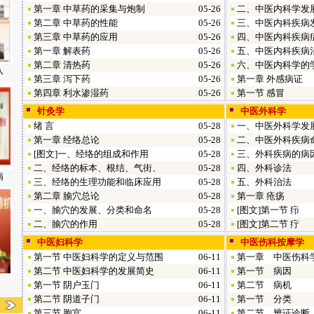
第一章 中草药的采集与炮制
05-26
二、中医内科学发
第二章 中草药的性能
05-26
三、中医内科疾病
第三章 中草药的应用
05-26
四、中医内科疾病
第一章 解表药
05-26
五、中医内科疾病
第二章 清热药
05-26
六、中医内科学的
八
第三章 泻下药
05-26
第一章 外感病证
第四章 利水渗湿药
05-26
第一节 感冒
针灸学
中医外科学
绪 言
05-28
一、中医外科学发
第一章 经络总论
05-28
二、中医外科疾病
[图文]
一、经络的组成和作用
05-28
三、外科疾病的病
二、经络的标本、根结、气街、
05-28
四、外科诊法
病
三、经络的生理功能和临床应用
05-28
五、外科治法
第二章 腧穴总论
05-28
第一章 疮疡
一、腧穴的发展、分类和命名
05-28
[图文]
第一节 疖
二、腧穴的作用
05-28
[图文]
第二节 疔
中医妇科学
中医伤科按摩学
第一节 中医妇科学的定义与范围
06-11
第一章 中医伤科
第二节 中医妇科学的发展简史
06-11
第一节 病因
：
第一节 阴户玉门
06-11
第二节 病机
第二节 阴道子门
06-11
第一节 分类
第三节 胞宫
06-11
第二节 辨证诊断