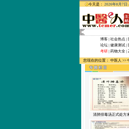
今天是：
2026年8月7日
博客
|
社会热点
|
论坛
|
健康测试
|
考研
|
药物大全
|
您现在的位置：
中医人
>>
清肺排毒汤正式处方