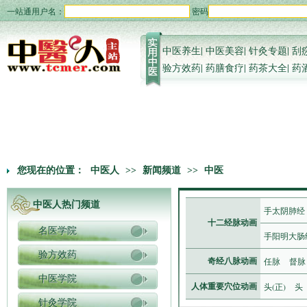
一站通用户名：
密码
中医养生
|
中医美容
|
针灸专题
|
刮
验方效药
|
药膳食疗
|
药茶大全
|
药
您现在的位置：
中医人
>>
新闻频道
>>
中医
中医人热门频道
手太阴肺经
十二经脉动画
名医学院
手阳明大肠
验方效药
任脉
督脉
奇经八脉动画
中医学院
头(正)
头
人体重要穴位动画
针灸学院