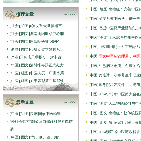
[
中医
]
[组图]
​余艳红：完善中医
推荐文章
more>>
[
中医
]
发展系统中医学，进一步
[
社会
]
[组图]
6岁女孩去世捐器官
[
中医
]
挖掘中医药产业潜能助力
[
社会
]
[图文]
湖南衡阳助孕中心非
[
中医
]
[图文]
王宏斌任广州中医
[
社会
]
[图文]
医院院长被“双开”
[
中医
]
中医药“牵手”人工智能 
[
调查
]
[图文]
心脏支架大降价从1
[
中医
]
国家中医药管理局：中医药
[
产业
]
开药店只需提交一次申请
[
中医
]
[图文]
清肺排毒汤正式处方
[
中医
]
治已病防未病，冬病冬治
[
中医
]
[组图]
中医抗疫！广州市第
[
中医
]
​龚燕冰：小寒养生牢记
[
中医
]
[组图]
关于表彰第二届邓铁
[
中医
]
国务院印发文件，明确加
[
中医
]
2024李时珍中医药大会
最新文章
more>>
[
中医
]
[图文]
人工智能如何与中
[
中医
]
[图文]
余艳红：让传统医
[
中医
]
[组图]
快讯|国家中医药管
[
外科验效方
]
邹如政自拟疏肝健脾散结
[
中医
]
[组图]
城市亮灯，院士齐
消
[
中医
]
2024浙江省中医药数智
[
中医
]
[图文]
“简、便、验、廉”