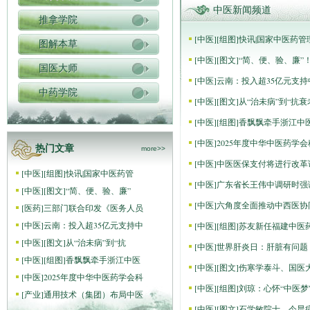
中医新闻频道
推拿学院
[
中医
]
[组图]
快讯|国家中医药
图解本草
[
中医
]
[图文]
“简、便、验、廉”
国医大师
[
中医
]
云南：投入超35亿元支
中药学院
[
中医
]
[图文]
从“治未病”到“抗
[
中医
]
[组图]
香飘飘牵手浙江中
[
中医
]
2025年度中华中医药学
热门文章
more>>
[
中医
]
中医医保支付将进行改革
[
中医
]
[组图]
快讯|国家中医药管
[
中医
]
广东省长王伟中调研时强
[
中医
]
[图文]
“简、便、验、廉”
[
中医
]
六角度全面推动中西医协
[
医药
]
三部门联合印发《医务人员
[
中医
]
云南：投入超35亿元支持中
[
中医
]
[组图]
苏友新任福建中医
[
中医
]
[图文]
从“治未病”到“抗
[
中医
]
世界肝炎日：肝脏有问题
[
中医
]
[组图]
香飘飘牵手浙江中医
[
中医
]
[图文]
伤寒学泰斗、国医大
[
中医
]
2025年度中华中医药学会科
[
中医
]
[组图]
刘琼：心怀“中医梦
[
产业
]
通用技术（集团）布局中医
[
中医
]
[图文]
石学敏院士，今晨