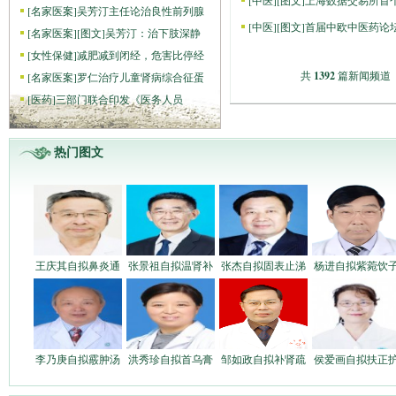
[
中医
]
[图文]
上海数据交易所首
[
名家医案
]
吴芳汀主任论治良性前列腺
[
中医
]
[图文]
首届中欧中医药论
[
名家医案
]
[图文]
吴芳汀：治下肢深静
[
女性保健
]
减肥减到闭经，危害比停经
共
1392
篇新闻频道 首
[
名家医案
]
罗仁治疗儿童肾病综合征蛋
[
医药
]
三部门联合印发《医务人员
热门图文
王庆其自拟鼻炎通
张景祖自拟温肾补
张杰自拟固表止涕
杨进自拟紫菀饮
李乃庚自拟霰肿汤
洪秀珍自拟首乌膏
邹如政自拟补肾疏
侯爱画自拟扶正