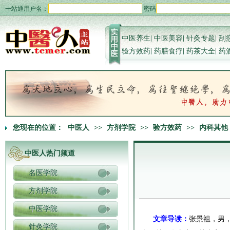
一站通用户名：
密码
中医养生
|
中医美容
|
针灸专题
|
刮
验方效药
|
药膳食疗
|
药茶大全
|
药
您现在的位置：
中医人
>>
方剂学院
>>
验方效药
>>
内科其他
中医人热门频道
名医学院
方剂学院
中医学院
文章导读：
张景祖，男，
针灸学院