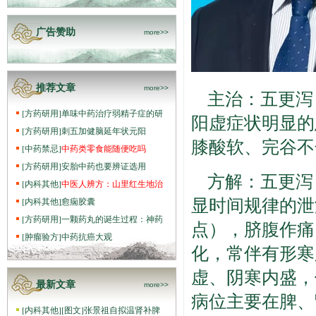
广告赞助
more>>
推荐文章
more>>
主治：五更泻
[
方药研用
]
单味中药治疗弱精子症的研
阳虚症状明显的
[
方药研用
]
刺五加健脑延年状元阳
膝酸软、完谷不
[
中药禁忌
]
中药类零食能随便吃吗
[
方药研用
]
安胎中药也要辨证选用
方解：五更泻
[
内科其他
]
中医人辨方：山里红生地治
显时间规律的泄
[
内科其他
]
愈痫胶囊
[
方药研用
]
一颗药丸的诞生过程：神药
点），脐腹作痛
[
肿瘤验方
]
中药抗癌大观
化，常伴有形寒
虚、阴寒内盛，
最新文章
more>>
病位主要在脾、
[
内科其他
]
[图文]
张景祖自拟温肾补脾