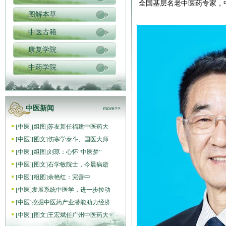
全国基层名老中医药专家，
图解本草
中医古籍
康复学院
中药学院
中医新闻
more>>
[
中医
]
[组图]
苏友新任福建中医药大
[
中医
]
[图文]
伤寒学泰斗、国医大师
[
中医
]
[组图]
刘琼：心怀“中医梦”
[
中医
]
[图文]
石学敏院士，今晨病逝
[
中医
]
[组图]
​余艳红：完善中
[
中医
]
发展系统中医学，进一步拉动
[
中医
]
挖掘中医药产业潜能助力经济
[
中医
]
[图文]
王宏斌任广州中医药大