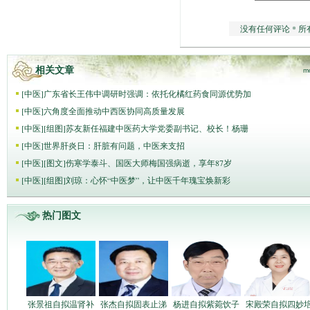
没有任何评论 * 所
相关文章
m
[
中医
]
广东省长王伟中调研时强调：依托化橘红药食同源优势加
[
中医
]
六角度全面推动中西医协同高质量发展
[
中医
]
[组图]
苏友新任福建中医药大学党委副书记、校长！杨珊
[
中医
]
世界肝炎日：肝脏有问题，中医来支招
[
中医
]
[图文]
伤寒学泰斗、国医大师梅国强病逝，享年87岁
[
中医
]
[组图]
刘琼：心怀“中医梦”，让中医千年瑰宝焕新彩
热门图文
张景祖自拟温肾补
张杰自拟固表止涕
杨进自拟紫菀饮子
宋殿荣自拟四妙