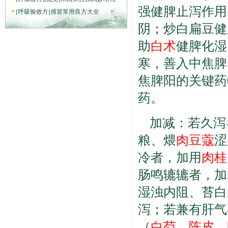
强健脾止泻作用
[
呼吸验效方
]
感冒常用良方大全
阴；炒白扁豆健
助
白术
健脾化湿
寒，善入中焦脾
焦脾阳的关键药
药。
加减：若久泻
粮、煨
肉豆蔻
涩
冷者，加用
肉桂
肠鸣辘辘者，加
湿浊内阻、苔白
泻；若兼有肝气
（
白芍
、
陈皮
、