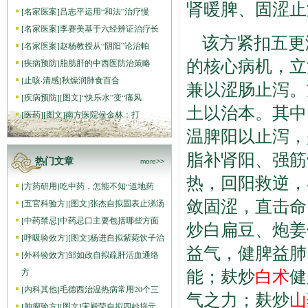
肾暖脾、固涩止
[
名家医案
]
吕志平运用“和法”治疗慢
[
名家医案
]
李赛美基于六经辨证治疗长
该方紧扣五更
[
名家医案
]
赵杨教授从“阴阳”论治帕
的核心病机，立
[
疾病预防
]
脂肪肝的中西医防治策略
[
止咳·清感
]
秋燥润肺食百合
兼以涩肠止泻。
[
疾病预防
]
[图文]
“快乐水”变“痛风
土以治本。其中
[
医药
]
[图文]
南方医院侯金林：打
温脾阳以止泻，
脂补肾阳、强筋
热门文章
more>>
热，回阳救逆，
[
方药研用
]
吃中药，怎能不知“道地药
敛固涩，直击命
[
五官科验方
]
[图文]
张杰自拟固表止涕汤
[
中药禁忌
]
中药忌口主要包括哪些方面
炒白扁豆、炮姜
[
呼吸验效方
]
[图文]
杨进自拟紫菀饮子治
益气，健脾益肺
[
外科验效方
]
邹如政自拟疏肝活血通络
能；麸炒
白术
健
方
[
内科其他
]
毛德西治温热病常用20个三
气之力；麸炒
山
[
肿瘤验方
]
[图文]
宋殿荣自拟四妙培元