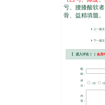
亏、腰膝酸软者
骨、益精填髓。
上一篇
下一篇文
】【
【
进入讨论
会员
昵
称：
评
1分
2
分：
内
容：