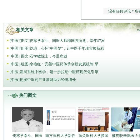
没有任何评论 * 所
相关文章
m
[
中医
]
[图文]
伤寒学泰斗、国医大师梅国强病逝，享年87岁
[
中医
]
[组图]
刘琼：心怀“中医梦”，让中医千年瑰宝焕新彩
[
中医
]
[图文]
石学敏院士，今晨病逝
[
中医
]
[组图]
​余艳红：完善中医药传承创新发展机制 擘
[
中医
]
发展系统中医学，进一步拉动中医药现代化引擎
[
中医
]
挖掘中医药产业潜能助力经济增长
热门图文
伤寒学泰斗、国医
南方医科大学新任
顶尖医科大学换帅
被狗咬未就医 3