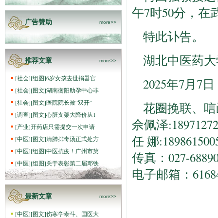
午7时50分，
广告赞助
more>>
特此讣告。
湖北中医药大
推荐文章
more>>
[
社会
]
[组图]
6岁女孩去世捐器官
2025年7月7日
[
社会
]
[图文]
湖南衡阳助孕中心非
[
社会
]
[图文]
医院院长被“双开”
花圈挽联、唁
[
调查
]
[图文]
心脏支架大降价从1
佘佩泽:18971272
[
产业
]
开药店只需提交一次申请
任 娜:189861500
[
中医
]
[图文]
清肺排毒汤正式处方
[
中医
]
[组图]
中医抗疫！广州市第
传真：027-68890
[
中医
]
[组图]
关于表彰第二届邓铁
电子邮箱：
6168
最新文章
more>>
[
中医
]
[图文]
伤寒学泰斗、国医大