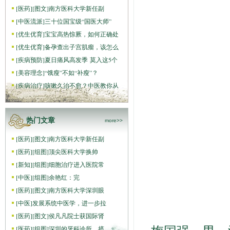
[
医药
]
[图文]
南方医科大学新任副
[
中医流派
]
三十位国宝级“国医大师”
[
优生优育
]
宝宝高热惊厥，如何正确处
[
优生优育
]
备孕查出子宫肌瘤，该怎么
[
疾病预防
]
夏日痛风高发季 莫入这5个
[
美容理念
]
“饿瘦”不如“补瘦”？
[
疾病治疗
]
咳嗽久治不愈？中医教你从
热门文章
more>>
[
医药
]
[图文]
南方医科大学新任副
[
医药
]
[组图]
顶尖医科大学换帅
[
新知
]
[组图]
细胞治疗进入医院常
[
中医
]
[组图]
​余艳红：完
[
医药
]
[图文]
南方医科大学深圳眼
[
中医
]
发展系统中医学，进一步拉
[
医药
]
[图文]
侯凡凡院士获国际肾
[
医药
]
[组图]
深圳的牙科诊所，挤