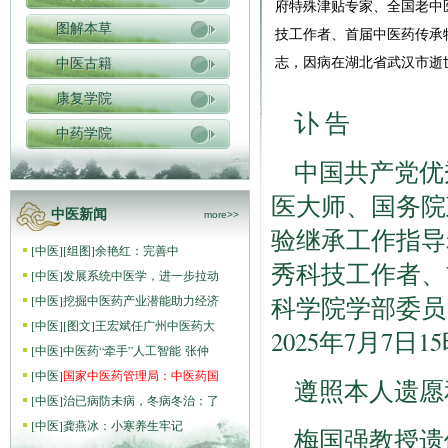
府特殊津贴专家、全国老中
图解本草
技工作者、首届中医药传承
志，因病在湖北省武汉市逝世
中医古籍
康复学院
讣 告
中药学院
中国共产党优
医大师、国务院
中医新闻
more>>
验继承工作指导
[
中医
]
[组图]
​余艳红：完善中
秀科技工作者、
[
中医
]
发展系统中医学，进一步拉动
科学院学部委员
[
中医
]
挖掘中医药产业潜能助力经济
[
中医
]
[图文]
王宏斌任广州中医药大
2025年7月7
[
中医
]
中医药“牵手”人工智能 张仲
[
中医
]
国家中医药管理局：中医药国
遵照本人遗愿
[
中医
]
治已病防未病，冬病冬治：了
[
中医
]
​龚燕冰：小寒养生牢记
梅国强教授遗