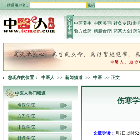
一站通用户名：
密码
中医养生
|
中医美容
|
针灸专题
|
刮
验方效药
|
药膳食疗
|
药茶大全
|
药
您现在的位置：
中医人
>>
新闻频道
>>
中医
>> 正文
中医人热门频道
伤寒学
名医学院
方剂学院
中医学院
文章导读：
月7日15时
针灸学院