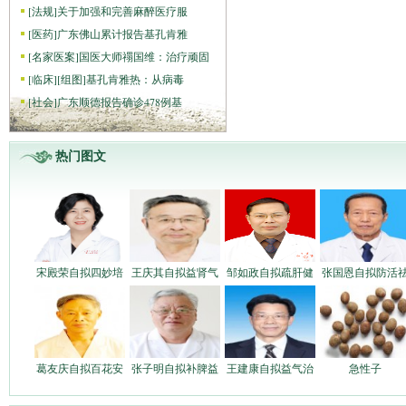
[
法规
]
关于加强和完善麻醉医疗服
[
医药
]
广东佛山累计报告基孔肯雅
[
名家医案
]
国医大师禤国维：治疗顽固
[
临床
]
[组图]
基孔肯雅热：从病毒
[
社会
]
广东顺德报告确诊478例基
热门图文
宋殿荣自拟四妙培
王庆其自拟益肾气
邹如政自拟疏肝健
张国恩自拟防活
葛友庆自拟百花安
张子明自拟补脾益
王建康自拟益气治
急性子