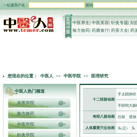
一站通用户名：
密码
中医养生
|
中医美容
|
针灸专题
|
刮
验方效药
|
药膳食疗
|
药茶大全
|
药
您现在的位置：
中医人
>>
中医学院
>>
医理研究
中医人热门频道
手太阴肺经
十二经脉动画
名医学院
手阳明大肠
验方效药
任脉
督脉
奇经八脉动画
中医学院
头(正)
头
人体重要穴位动画
针灸学院