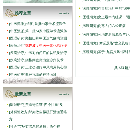
[
医理研究
]
脾胃病治疗中的“调中
推荐文章
more>>
[
医理研究
]
史上最牛内经课：阴
[
中医流派
]
[组图]
首批64家学术流派传
[
医理研究
]
伤寒入门六经正病
[
中医流派
]
第一批64家中医学术流派传
[
医理研究
]
分消走泄法源流与证
[
医理研究
]
顾植山和中医运气疫病预测
[
医理研究
]
“穷必及络”含义及临
[
疾病治疗
]
魏连波：中医一体化治疗慢
[
医理研究
]
基于“九宫八风”探
[
疾病治疗
]
中医对自闭症的认识及治疗
[
疾病治疗
]
腰椎间盘突出症诊疗技术
[
医理研究
]
王永炎治疗中风病用药心得
共
683
篇文
[
中医药史
]
掀开祝由的神秘面纱
最新文章
more>>
[
医理研究
]
贾跃进临证“四个注重”及
[
外科验效方
]
邹如政自拟疏肝活血通络
方
[
社会
]
市场监管总局通报：酒企在