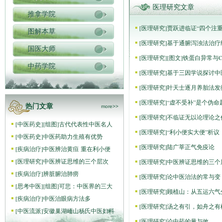
医理研究文章
推拿学院
[
医理研究
]
贾跃进临证“四个注重
图解本草
[
医理研究
]
基于通腑泻浊法治疗
国医大师
[
医理研究
]
[图文]
铁蛋白异常与C
中药学院
[
医理研究
]
基于三因学说探讨中
[
医理研究
]
叶天士逐月养胎法发
[
医理研究
]
“虚不受补”是个伪命
热门文章
more>>
[
医理研究
]
不临证无以论理论之
[
中医药史
]
[组图]
古代代表性中医名人
[
医理研究
]
“利小便实大便”析议
[
中医药史
]
中医药助力生殖有优势
[
医理研究
]
陆广莘正气免疫论
[
疾病治疗
]
中医辨治黄疸 重在利小便
[
医理研究
]
中医辨证思维的三个层次
[
医理研究
]
中医辨证思维的三个
[
疾病治疗
]
辨脏腑治肺痨
[
医理研究
]
论中医治法的常与变
[
思考中医
]
[组图]
可悲：中医界的三大
[
医理研究
]
顾植山：从五运六气
[
疾病治疗
]
中医治眼病方法多
[
医理研究
]
汤之有引，如舟之有
[
中医流派
]
安徽巢湖峏山杨氏中医妇科
[
医理研究
]
论中药的量与效