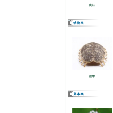
肉桂
动物类
鳖甲
藤本类