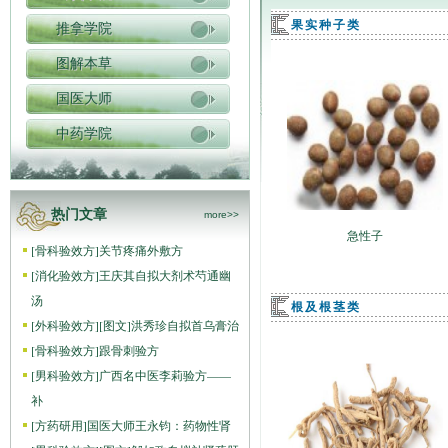
果实种子类
推拿学院
图解本草
国医大师
中药学院
热门文章
more>>
急性子
[
骨科验效方
]
关节疼痛外敷方
[
消化验效方
]
王庆其自拟大剂术芍通幽
汤
根及根茎类
[
外科验效方
]
[图文]
洪秀珍自拟首乌膏治
[
骨科验效方
]
跟骨刺验方
[
男科验效方
]
广西名中医李莉验方——
补
[
方药研用
]
国医大师王永钧：药物性肾