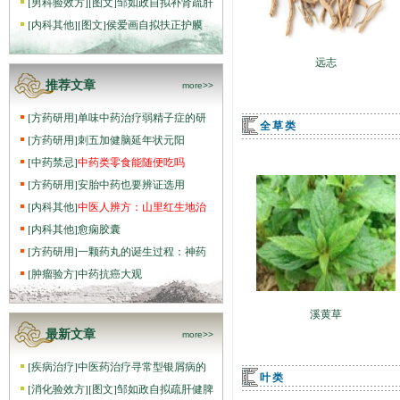
[
男科验效方
]
[图文]
邹如政自拟补肾疏肝
[
内科其他
]
[图文]
侯爱画自拟扶正护膜
远志
推荐文章
more>>
[
方药研用
]
单味中药治疗弱精子症的研
全草类
[
方药研用
]
刺五加健脑延年状元阳
[
中药禁忌
]
中药类零食能随便吃吗
[
方药研用
]
安胎中药也要辨证选用
[
内科其他
]
中医人辨方：山里红生地治
[
内科其他
]
愈痫胶囊
[
方药研用
]
一颗药丸的诞生过程：神药
[
肿瘤验方
]
中药抗癌大观
溪黄草
最新文章
more>>
[
疾病治疗
]
中医药治疗寻常型银屑病的
叶类
[
消化验效方
]
[图文]
邹如政自拟疏肝健脾