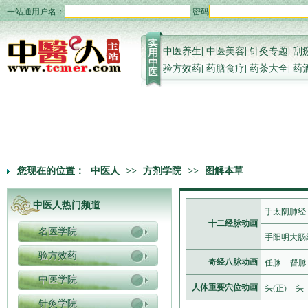
一站通用户名：
密码
中医养生
|
中医美容
|
针灸专题
|
刮
验方效药
|
药膳食疗
|
药茶大全
|
药
您现在的位置：
中医人
>>
方剂学院
>>
图解本草
中医人热门频道
手太阴肺经
十二经脉动画
名医学院
手阳明大肠
验方效药
任脉
督脉
奇经八脉动画
中医学院
头(正)
头
人体重要穴位动画
针灸学院