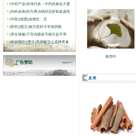
[
中药产业
]
肖伟代表：中药经典名方要
[
内科杂病
]
经方辨治绝经后肝郁血虚失
[
中医
]
[组图]
​余艳红：完
[
医药
]
[图文]
南方医科大学深圳眼
[
养生保健
]
子宫内膜炎可能引起不孕
[
疾病预防
]
[图文]
高尿酸怎么选择美食
银杏叶
广告赞助
more>>
皮类