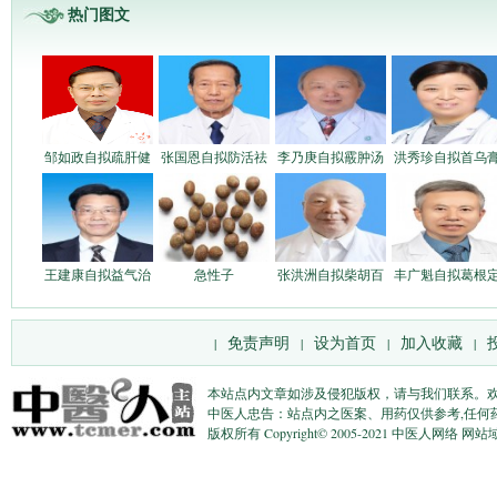
热门图文
邹如政自拟疏肝健
张国恩自拟防活祛
李乃庚自拟霰肿汤
洪秀珍自拟首乌
王建康自拟益气治
急性子
张洪洲自拟柴胡百
丰广魁自拟葛根
免责声明
设为首页
加入收藏
|
|
|
|
本站点内文章如涉及侵犯版权，请与我们联系。
中医人忠告：站点内之医案、用药仅供参考,任何
版权所有 Copyright© 2005-2021 中医人网络 网