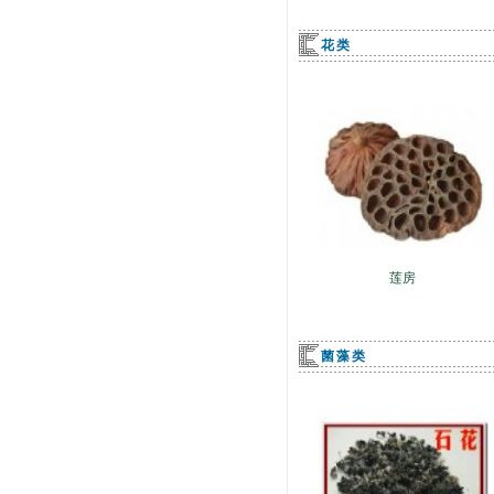
花类
莲房
菌藻类