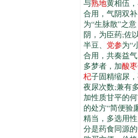
与
熟地
黄相伍，
合用，气阴双补
为“生脉散”之
阴，为臣药;佐
半豆、
党参
为“
合用，共奏益气
多梦者，加
酸枣
杞
子固精缩尿，
夜尿次数;兼有
加性质甘平的何
的处方“简便验
精当，多选用性
分是药食同源的