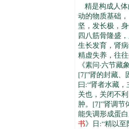
精是构成人体
动的物质基础，
坚，发长极，身
四八筋骨隆盛，
生长发育，肾病
精虚失养，往往
《素问·六节藏
[7]”肾的封
曰:“肾者水藏，主
关也，关闭不利
肿。[7]”肾
能失调形成蛋白
书
》日:“精以