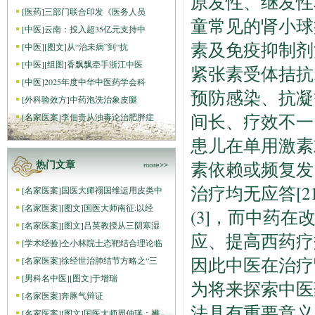
原发性、继发性
[
医药
]
三部门联合印发《医务人员
童常见的肾小球
[
中医
]
云南：投入超35亿元支持中
素及免疫抑制剂
[
中医
]
[图文]
从“治未病”到“抗
[
中医
]
[组图]
香飘飘牵手浙江中医
紧张素受体拮抗
[
中医
]
2025年度中华中医药学会科
预防感染、抗凝
[
外科验效方
]
中药泡洗治象皮腿
间长、疗效不一
[
名家医案
]
李佃贵从浊毒论治肥胖症
患儿在单用激素
素依赖或频复发
热门文章
more>>
治疗均无应答[
[
名家医案
]
国医大师禤国维运用皮类中
[
名家医案
]
[图文]
国医大师南征:以经
(3]，而中药
[
名家医案
]
[图文]
吕英教授从三阴寒湿
应、提高西药疗
[
学术经验
]
仝小林院士态靶结合理论临
因此中医在治疗
[
名家医案
]
徐经世治肺结节方略之“三
[
男科名中医
]
[图文]
于增瑞
为将来探索中医
[
名家医案
]
奔豚气辩证
法具有重要意义
[
名家医案
]
[图文]
国医大师周仲瑛：辨