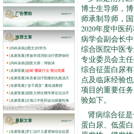
博士生导师，博
广告赞助
more>>
师承制导师，国
2020年度中
病学会副会长中
推荐文章
more>>
综合医院中医专
[
内科杂病
]
[图文]
刘华为
[
名家医案
]
李振华清消饮治疗肥胖病经
专业委员会主任
[
内科杂病
]
国医大师：邓铁涛
综合征蛋白尿有
[
名家医案
]
赵斌“覆吸疗法”救治危重
点及临床经验也
[
名家医案
]
朱良春治疗阳痿的丸散汤方
[
名家医案
]
“送子观音” 夏桂成教授
项目的重要任务
[
名家医案
]
国医大师任继学辨证论治不
验如下。
[
名家医案
]
吕海江中医药诊治病毒性角
肾病综合征是
最新文章
more>>
蛋白尿、低蛋白
[
名家医案
]
罗仁治疗儿童肾病综合征蛋