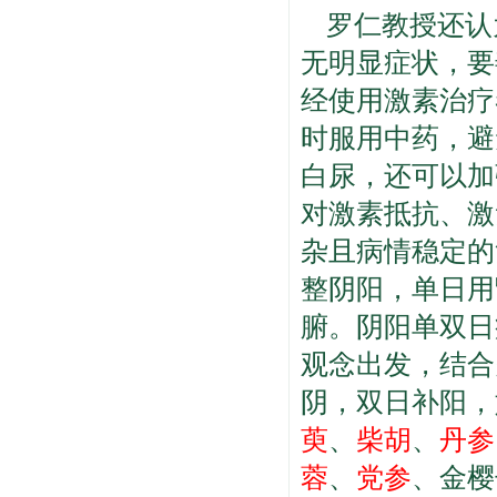
罗仁教授还认
无明显症状，要
经使用激素治疗
时服用中药，避
白尿，还可以加
对激素抵抗、激
杂且病情稳定的
整阴阳，单日用
腑。阴阳单双日
观念出发，结合
阴，双日补阳，
萸
、
柴胡
、
丹参
蓉
、
党参
、金樱