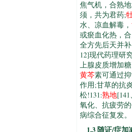
焦气机，合熟地
须，共为君药;
水、凉血解毒，
或瘀血化热，合
全方先后天并补
12]现代药理
上腺皮质增加糖
黄芩
素可通过抑
作用;甘草的抗
松!131:
熟地
[14
氧化、抗疲劳的
病综合征复发。
1.3 随证/