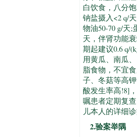
白饮食，八分饱
钠盐摄入<2 q/
物油50-70 g
天，伴肾功能衰竭
期起建议0.6 q/(
用黄瓜、南瓜、
脂食物，不宜食
子、冬菇等高钾
酸发生率高!8
嘱患者定期复查
儿本人的详细诊
2.验案举隅