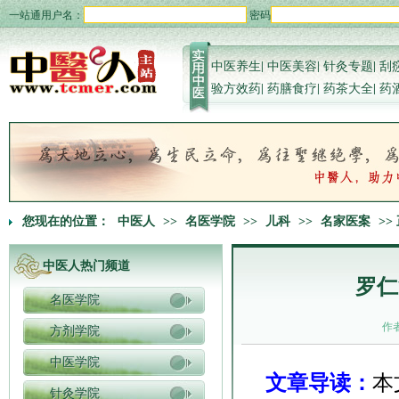
一站通用户名：
密码
中医养生
|
中医美容
|
针灸专题
|
刮
验方效药
|
药膳食疗
|
药茶大全
|
药
您现在的位置：
中医人
>>
名医学院
>>
儿科
>>
名家医案
>>
中医人热门频道
罗仁
名医学院
作
方剂学院
中医学院
文章导读：
本
针灸学院