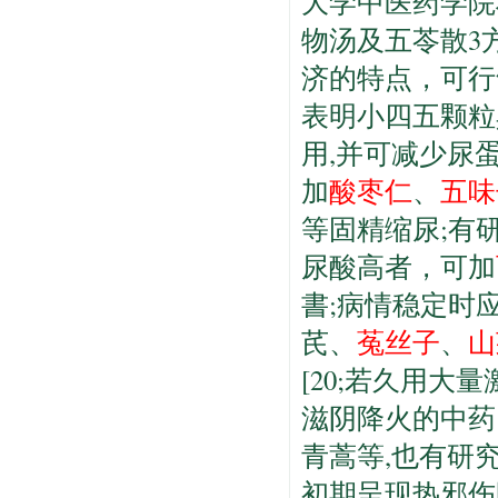
大学中医药学院
物汤及五苓散3
济的特点，可行
表明小四五颗粒
用,并可减少尿蛋
加
酸枣仁
、
五味
等固精缩尿;有
尿酸高者，可加
書;病情稳定时
芪、
菟丝子
、
山
[20;若久用
滋阴降火的中药
青蒿等,也有研
初期呈现热邪伤