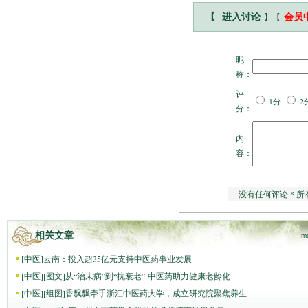
】【
【
进入讨论
会员
昵
称：
评
1分
2
分：
内
容：
没有任何评论 * 所
相关文章
m
[
中医
]
云南：投入超35亿元支持中医药事业发展
[
中医
]
[图文]
从“治未病”到“抗衰老” 中医药助力健康老龄化
[
中医
]
[组图]
香飘飘牵手浙江中医药大学，成立研究院聚焦养生