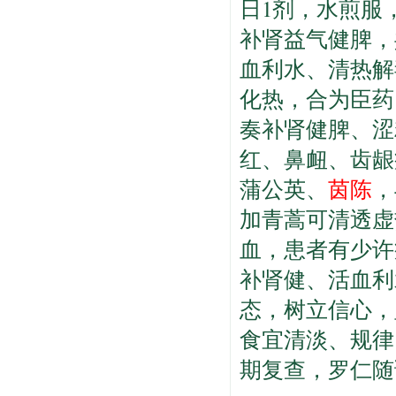
日1剂，水煎服
补肾益气健脾，
血利水、清热解
化热，合为臣药
奏补肾健脾、涩
红、鼻衄、齿龈
蒲公英、
茵陈
，
加青蒿可清透虚
血，患者有少许
补肾健、活血利
态，树立信心，
食宜清淡、规律
期复查，罗仁随