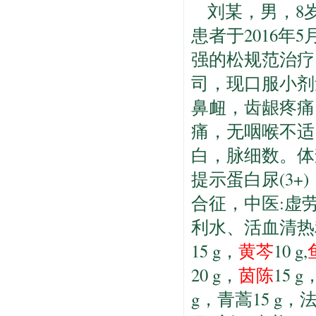
刘某，男，8岁
患者于2016
强的松规范治疗
司，现口服小剂
鼻衄，齿龈疼痛
痛，无咽喉不适
白，脉细数。体
提示蛋白尿(3+)，
合征，中医:虚
利水、活血清热利
15 g，
黄芩
10 g,
20 g，
茵陈
15 
g，青蒿15 g，