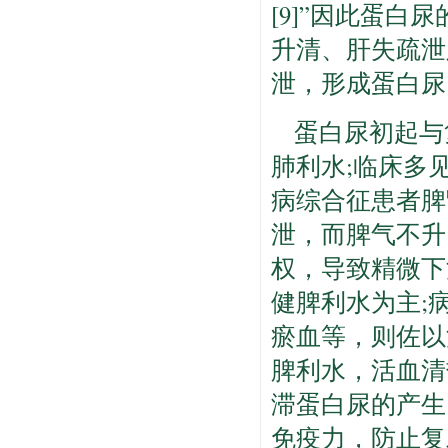
[9]”因此蛋
升清、肝失疏泄
泄，形成蛋白尿
蛋白尿初起与
肺利水;临床多
病综合征患者脾
泄，而脾气不升
权，导致精微下
健脾利水为主;
瘀血等，则佐以
脾利水，活血清
滞蛋白尿的产生
免疫力，防止复