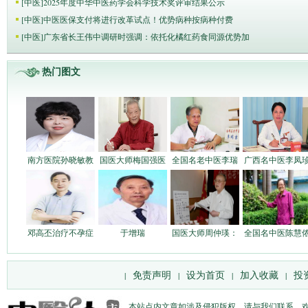
[
中医
]
2025年度中华中医药学会科学技术奖评审结果公示
[
中医
]
中医医保支付将进行改革试点！优势病种按病种付费
[
中医
]
广东省长王伟中调研时强调：依托化橘红药食同源优势加
热门图文
南方医院孙晓敏教
国医大师梅国强医
全国名老中医李瑞
广西名中医李凤
邓高丕治疗不孕症
于增瑞
国医大师周仲瑛：
全国名中医陈慧
免责声明
设为首页
加入收藏
投
|
|
|
|
本站点内文章如涉及侵犯版权，请与我们联系。