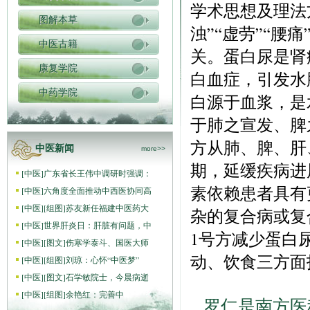
学术思想及理法
图解本草
浊”“虚劳”“
中医古籍
关。蛋白尿是肾
康复学院
白血症，引发水
中药学院
白源于血浆，是
于肺之宣发、脾
方从肺、脾、肝
中医新闻
more>>
期，延缓疾病进
[
中医
]
广东省长王伟中调研时强调：
素依赖患者具有
[
中医
]
六角度全面推动中西医协同高
[
中医
]
[组图]
苏友新任福建中医药大
杂的复合病或复
[
中医
]
世界肝炎日：肝脏有问题，中
1号方减少蛋白
[
中医
]
[图文]
伤寒学泰斗、国医大师
动、饮食三方面
[
中医
]
[组图]
刘琼：心怀“中医梦”
[
中医
]
[图文]
石学敏院士，今晨病逝
[
中医
]
[组图]
​余艳红：完善中
罗仁是南方医