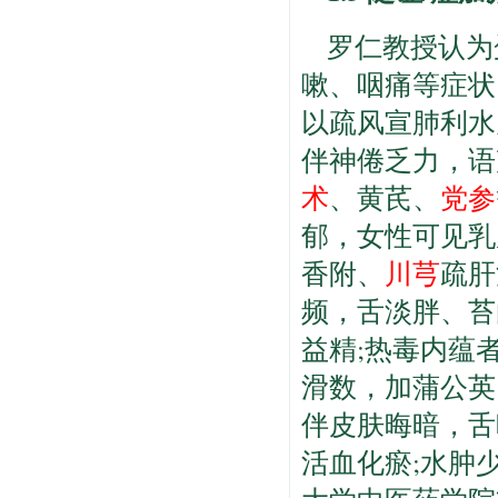
罗仁教授认为
嗽、咽痛等症状
以疏风宣肺利水
伴神倦乏力，语
术
、黄芪、
党参
郁，女性可见乳
香附、
川芎
疏肝
频，舌淡胖、苔
益精;热毒内蕴
滑数，加蒲公英
伴皮肤晦暗，舌
活血化瘀;水肿