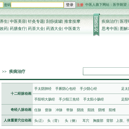
中医人旗下网站：
医学眺望
密码
注册
登录
养生
|
中医美容
|
针灸专题
|
刮痧拔罐
|
推拿按摩
疾病治疗
|
医理
效药
|
药膳食疗
|
药茶大全
|
药酒大全
|
中医膏方
思考中医
|
图解
>>
疾病治疗
手太阴肺经
手厥阴心包经
手少阴心经
足太
十二经脉动画
手阳明大肠经
手少阳三焦经
手太阳小肠经
足阳
任脉
督脉
冲脉
带脉
阴蹺
阳蹺
阴维
阳维
奇经八脉动画
头(正)
头（背）
头（侧）
耳穴
胸腹部
背部
上肢、
人体重要穴位动画