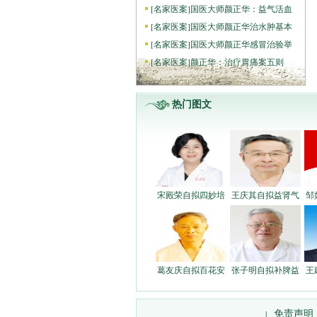
[
名家医案
]
国医大师颜正华：益气活血
[
名家医案
]
国医大师颜正华治水肿基本
[
名家医案
]
国医大师颜正华感冒治验举
[
名家医案
]
颜正华：治疗胃痛案五则
热门图文
宋殿荣自拟四妙培
王庆其自拟益肾气
邹
葛友庆自拟百花安
张子明自拟补脾益
王
免责声明
|