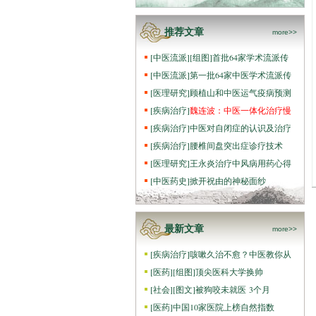
推荐文章
more>>
[
中医流派
]
[组图]
首批64家学术流派传
[
中医流派
]
第一批64家中医学术流派传
[
医理研究
]
顾植山和中医运气疫病预测
[
疾病治疗
]
魏连波：中医一体化治疗慢
[
疾病治疗
]
中医对自闭症的认识及治疗
[
疾病治疗
]
腰椎间盘突出症诊疗技术
[
医理研究
]
王永炎治疗中风病用药心得
[
中医药史
]
掀开祝由的神秘面纱
最新文章
more>>
[
疾病治疗
]
咳嗽久治不愈？中医教你从
[
医药
]
[组图]
顶尖医科大学换帅
[
社会
]
[图文]
被狗咬未就医 3个月
[
医药
]
中国10家医院上榜自然指数