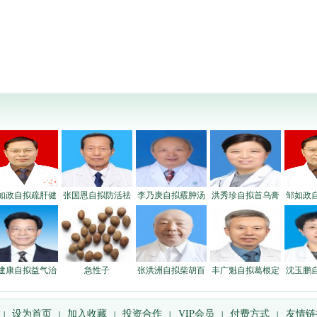
如政自拟疏肝健
张国恩自拟防活祛
李乃庚自拟霰肿汤
洪秀珍自拟首乌膏
邹如政
建康自拟益气治
急性子
张洪洲自拟柴胡百
丰广魁自拟葛根定
沈玉鹏
设为首页
加入收藏
投资合作
VIP会员
付费方式
友情链
|
|
|
|
|
|