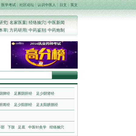
┊
医学考试
┊
社区论坛
┊
认识中医人
┊
日文
┊
英文
研究
|
名家医案
|
经络腧穴
|
中医新闻
本草
|
方药研用
|
中药鉴别
|
中药炮制
阴脾经
足厥阴肝经
足少阴肾经
明胃经
足少阳胆经
足太阳膀胱经
手部
下肢
足底
中医针灸学
经络腧穴