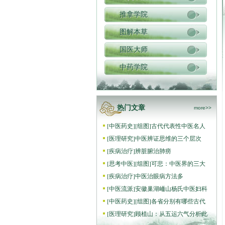
推拿学院
图解本草
国医大师
中药学院
热门文章
more>>
[
中医药史
]
[组图]
古代代表性中医名人
[
医理研究
]
中医辨证思维的三个层次
[
疾病治疗
]
辨脏腑治肺痨
[
思考中医
]
[组图]
可悲：中医界的三大
[
疾病治疗
]
中医治眼病方法多
[
中医流派
]
安徽巢湖峏山杨氏中医妇科
[
中医药史
]
[组图]
各省分别有哪些古代
[
医理研究
]
顾植山：从五运六气分析此