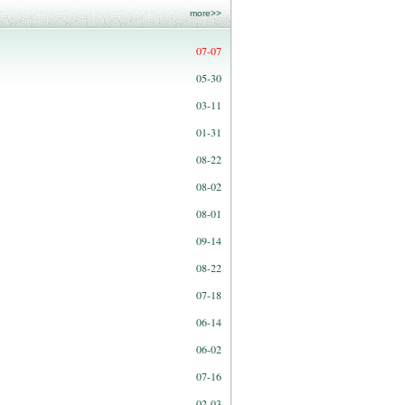
more>>
07-07
05-30
03-11
01-31
08-22
08-02
08-01
09-14
08-22
07-18
06-14
06-02
07-16
02-03