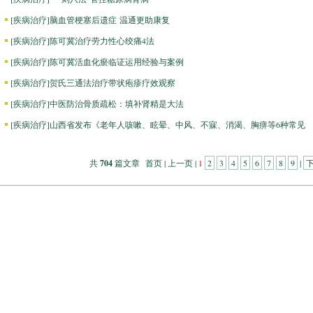
[
疾病治疗
]
脑血管梗塞后遗症 温通更助康复
[
疾病治疗
]
陈可冀治疗劳力性心绞痛4法
[
疾病治疗
]
陈可冀活血化瘀临证运用经验与案例
[
疾病治疗
]
贺氏三通法治疗带状疱疹疗效观察
[
疾病治疗
]
中医防治骨质疏松：填补肾精是大法
[
疾病治疗
]
山西省发布《老年人咳嗽、眩晕、中风、不寐、消渴、胸痹等6种常见
共
704
篇文章 首页 | 上一页 |
1
2
3
4
5
6
7
8
9
|