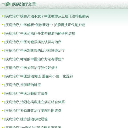
疾病治疗文章
[
疾病治疗
]
咳嗽久治不愈？中医教你从五脏论治呼吸顽疾
[
疾病治疗
]
中医解析“低热新冠”：护脾胃扶正气是关键
[
疾病治疗
]
中医药治疗寻常型银屑病的研究进展
[
疾病治疗
]
中医对糖尿病的认识与治疗
[
疾病治疗
]
中医对哮喘的认识和辨证治疗
[
疾病治疗
]
哮喘的中医治疗方法有哪些？
[
疾病治疗
]
中医如何治疗异位妊娠？
[
疾病治疗
]
中医辨治黄疸 重在利小便、化湿邪
[
疾病治疗
]
辨脏腑治肺痨
[
疾病治疗
]
中医治眼病方法多
[
疾病治疗
]
治冠心病应建立病证结合体系
[
疾病治疗
]
补益肝肾治疗萎缩性阴道炎
[
疾病治疗
]
经方辨治咳嗽经验
[
疾病治疗
]
“一则八法”管控糖尿病肾病