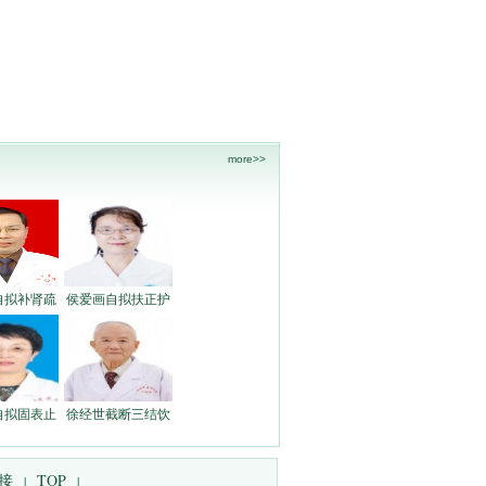
more>>
自拟补肾疏
侯爱画自拟扶正护
自拟固表止
徐经世截断三结饮
接
TOP
|
|