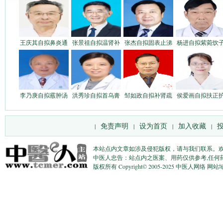
王庆其自拟鼻炎通
张景祖自拟温肾补
张杰自拟固表止涕
杨进自拟紫菀饮
李乃庚自拟霰肿汤
洪秀珍自拟首乌膏
邹如政自拟补肾疏
侯爱画自拟扶正
免责声明
设为首页
加入收藏
|
|
|
|
本站点内文章如涉及侵犯版权，请与我们联系。
中医人忠告：站点内之医案、用药仅供参考,任何
版权所有 Copyright© 2005-2025 中医人网络 网