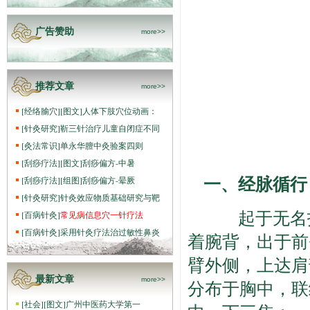
广告赞助
more>>
推荐文章
more>>
[
经络腧穴
]
[图文]
人体下肢穴位动画：
[
针灸研究
]
靳三针治疗儿童自闭症不同
[
灸法常识
]
单永华膻中灸验案四则
[
刮痧疗法
]
[图文]
刮痧偏方-中暑
一、经脉循行
[
刮痧疗法
]
[组图]
刮痧偏方-晕厥
[
针灸研究
]
针灸效应物质基础研究与靶
起于无名指
[
百病针灸
]
常见病信息穴一针疗法
[
百病针灸
]
采用针灸疗法治过敏性鼻炎
着腕背，出于前
臂外侧，上达肩
最新文章
more>>
分布于胸中，联
[
社会
]
[图文]
广州中医药大学第一