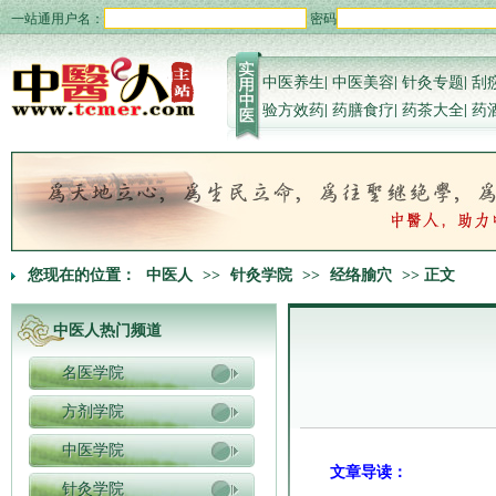
一站通用户名：
密码
中医养生
|
中医美容
|
针灸专题
|
刮
验方效药
|
药膳食疗
|
药茶大全
|
药
您现在的位置：
中医人
>>
针灸学院
>>
经络腧穴
>> 正文
中医人热门频道
名医学院
方剂学院
中医学院
文章导读：
针灸学院