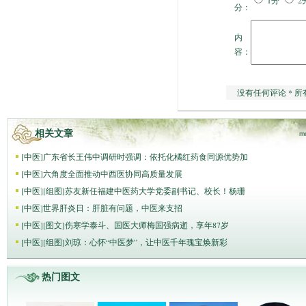
1分
2
分：
内
容：
没有任何评论 * 所
相关文章
m
[
中医
]
广东省长王伟中调研时强调：依托化橘红药食同源优势加
[
中医
]
六角度全面推动中西医协同高质量发展
[
中医
]
[组图]
苏友新任福建中医药大学党委副书记、校长！杨珊
[
中医
]
世界肝炎日：肝脏有问题，中医来支招
[
中医
]
[图文]
伤寒学泰斗、国医大师梅国强病逝，享年87岁
[
中医
]
[组图]
刘琼：心怀“中医梦”，让中医千年瑰宝焕新彩
热门图文