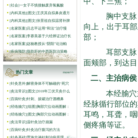
中、下三焦；
[
社会
]
一女子不慎接触废弃氢氟酸
[
内科其他
]
[图文]
王庆其自拟鼻炎通方
胸中支脉：
[
内科其他
]
[图文]
张景祖自拟温肾补脾
向上，出于耳部
[
名家医案
]
吕志平运用“和法”治疗慢
部；
[
名家医案
]
李赛美基于六经辨证治疗长
[
名家医案
]
赵杨教授从“阴阳”论治帕
耳部支脉：
[
疾病预防
]
脂肪肝的中西医防治策略
面颊部，到达目
热门文章
more>>
二、主治病侯
[
针灸意外
]
解密身体不可触碰的“死穴
本经腧穴主
[
灸法常识
]
[图文]
2018年三伏天灸什么
[
百病针灸
]
针刺、拔罐治疗酒糟鼻
经脉循行部位的
[
经络腧穴
]
[组图]
胸部穴位动画图解：
耳鸣，耳聋，咽
[
经络腧穴
]
[图文]
胸部穴位动画图解：
[
灸法常识
]
温针灸治疗崩漏
侧疼痛等证。
[
百病针灸
]
针灸治疗腹泻的方法
[
针灸基础
]
贾海忠谈针刺治病原理