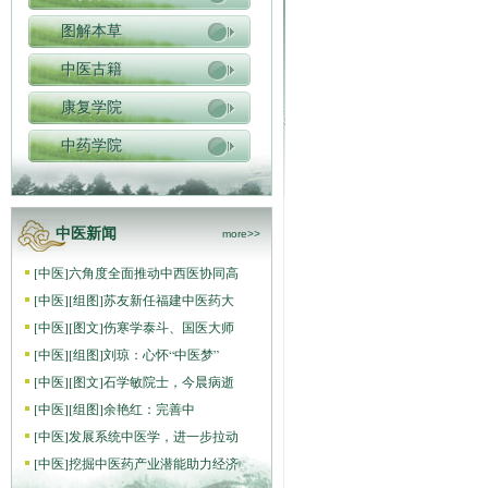
图解本草
中医古籍
康复学院
中药学院
中医新闻
more>>
[
中医
]
六角度全面推动中西医协同高
[
中医
]
[组图]
苏友新任福建中医药大
[
中医
]
[图文]
伤寒学泰斗、国医大师
[
中医
]
[组图]
刘琼：心怀“中医梦”
[
中医
]
[图文]
石学敏院士，今晨病逝
[
中医
]
[组图]
​余艳红：完善中
[
中医
]
发展系统中医学，进一步拉动
[
中医
]
挖掘中医药产业潜能助力经济