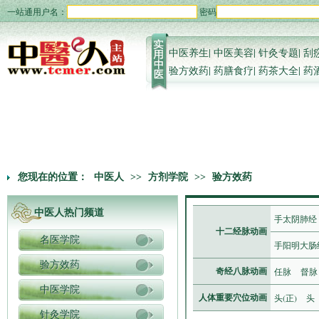
一站通用户名：
密码
中医养生
|
中医美容
|
针灸专题
|
刮
验方效药
|
药膳食疗
|
药茶大全
|
药
您现在的位置：
中医人
>>
方剂学院
>>
验方效药
中医人热门频道
手太阴肺经
十二经脉动画
名医学院
手阳明大肠
验方效药
任脉
督脉
奇经八脉动画
中医学院
头(正)
头
人体重要穴位动画
针灸学院