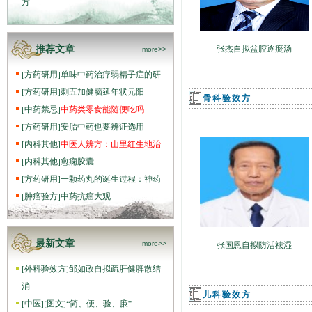
方
张杰自拟盆腔逐瘀汤
推荐文章
more>>
[
方药研用
]
单味中药治疗弱精子症的研
[
方药研用
]
刺五加健脑延年状元阳
骨科验效方
[
中药禁忌
]
中药类零食能随便吃吗
[
方药研用
]
安胎中药也要辨证选用
[
内科其他
]
中医人辨方：山里红生地治
[
内科其他
]
愈痫胶囊
[
方药研用
]
一颗药丸的诞生过程：神药
[
肿瘤验方
]
中药抗癌大观
最新文章
张国恩自拟防活祛湿
more>>
[
外科验效方
]
邹如政自拟疏肝健脾散结
消
儿科验效方
[
中医
]
[图文]
“简、便、验、廉”