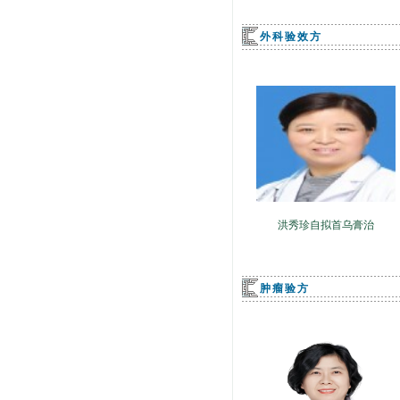
外科验效方
洪秀珍自拟首乌膏治
肿瘤验方