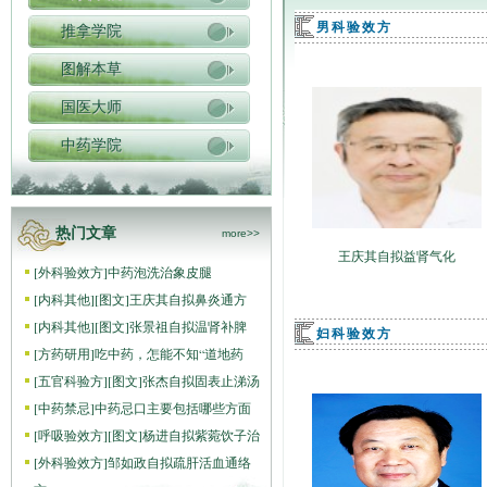
男科验效方
推拿学院
图解本草
国医大师
中药学院
热门文章
more>>
王庆其自拟益肾气化
[
外科验效方
]
中药泡洗治象皮腿
[
内科其他
]
[图文]
王庆其自拟鼻炎通方
[
内科其他
]
[图文]
张景祖自拟温肾补脾
妇科验效方
[
方药研用
]
吃中药，怎能不知“道地药
[
五官科验方
]
[图文]
张杰自拟固表止涕汤
[
中药禁忌
]
中药忌口主要包括哪些方面
[
呼吸验效方
]
[图文]
杨进自拟紫菀饮子治
[
外科验效方
]
邹如政自拟疏肝活血通络