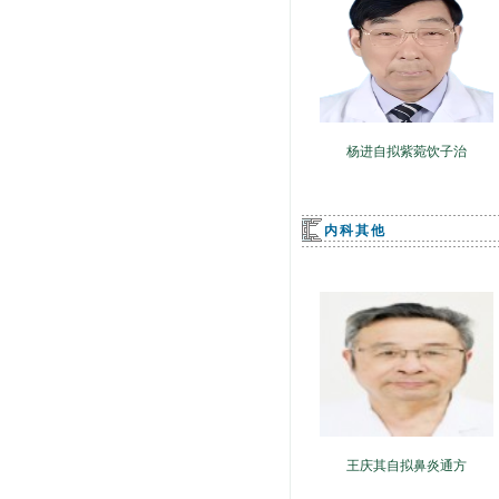
杨进自拟紫菀饮子治
内科其他
王庆其自拟鼻炎通方