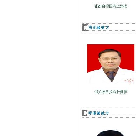
张杰自拟固表止涕汤
消化验效方
邹如政自拟疏肝健脾
呼吸验效方