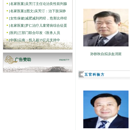
[
名家医案
]
吴芳汀主任论治良性前列腺
[
名家医案
]
[图文]
吴芳汀：治下肢深静
[
女性保健
]
减肥减到闭经，危害比停经
[
名家医案
]
罗仁治疗儿童肾病综合征蛋
[
医药
]
三部门联合印发《医务人员
[
中医
]
云南：投入超35亿元支持中
孙轶秋自拟凉血消斑
广告赞助
more>>
五官科验方