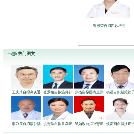
宋殿荣自拟四妙培元
热门图文
王庆其自拟鼻炎通
张景祖自拟温肾补
张杰自拟固表止涕
杨进自拟紫菀饮
李乃庚自拟霰肿汤
洪秀珍自拟首乌膏
邹如政自拟补肾疏
侯爱画自拟扶正