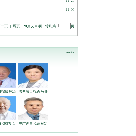
11-26
11-06
下一页
|
尾页
30
篇文章/页 转到第
页
more>>
自拟霰肿汤
洪秀珍自拟首乌膏
自拟柴胡百
丰广魁自拟葛根定