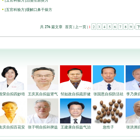
[
五官科验方
]
治慢性唇炎方
[
五官科验方
]
缓解口鼻干燥方
共
276
篇文章 首页 | 上一页 |
1
2
3
4
5
6
7
8
9
|
殿荣自拟四妙培
王庆其自拟益肾气
邹如政自拟疏肝健
张国恩自拟防活祛
李乃庚
友庆自拟百花安
张子明自拟补脾益
王建康自拟益气治
急性子
张洪洲