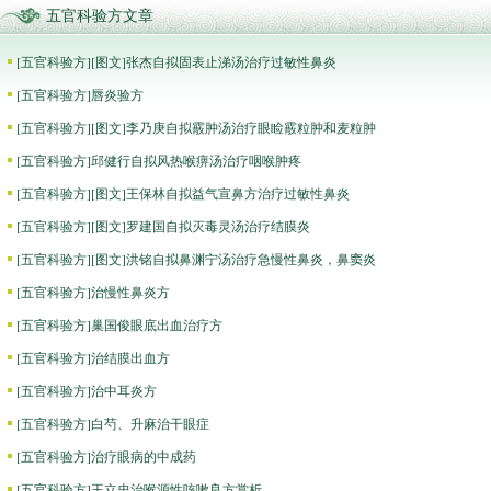
五官科验方文章
[
五官科验方
]
[图文]
张杰自拟固表止涕汤治疗过敏性鼻炎
[
五官科验方
]
唇炎验方
[
五官科验方
]
[图文]
李乃庚自拟霰肿汤治疗眼睑霰粒肿和麦粒肿
[
五官科验方
]
邱健行自拟风热喉痹汤治疗咽喉肿疼
[
五官科验方
]
[图文]
王保林自拟益气宣鼻方治疗过敏性鼻炎
[
五官科验方
]
[图文]
罗建国自拟灭毒灵汤治疗结膜炎
[
五官科验方
]
[图文]
洪铭自拟鼻渊宁汤治疗急慢性鼻炎，鼻窦炎
[
五官科验方
]
治慢性鼻炎方
[
五官科验方
]
巢国俊眼底出血治疗方
[
五官科验方
]
治结膜出血方
[
五官科验方
]
治中耳炎方
[
五官科验方
]
白芍、升麻治干眼症
[
五官科验方
]
治疗眼病的中成药
[
五官科验方
]
王立忠治喉源性咳嗽良方赏析