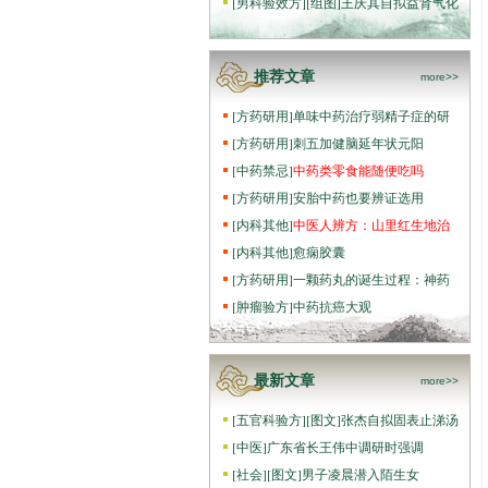
[
男科验效方
]
[组图]
王庆其自拟益肾气化
推荐文章
more>>
[
方药研用
]
单味中药治疗弱精子症的研
[
方药研用
]
刺五加健脑延年状元阳
[
中药禁忌
]
中药类零食能随便吃吗
[
方药研用
]
安胎中药也要辨证选用
[
内科其他
]
中医人辨方：山里红生地治
[
内科其他
]
愈痫胶囊
[
方药研用
]
一颗药丸的诞生过程：神药
[
肿瘤验方
]
中药抗癌大观
最新文章
more>>
[
五官科验方
]
[图文]
张杰自拟固表止涕汤
[
中医
]
广东省长王伟中调研时强调
[
社会
]
[图文]
男子凌晨潜入陌生女