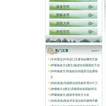
推拿学院
图解本草
国医大师
中药学院
热门文章
more>>
[
中药禁忌
]
中药忌口主要包括哪些方面
[
呼吸验效方
]
[图文]
杨进自拟紫菀饮子治
[
外科验效方
]
邹如政自拟疏肝活血通络
方
[
内科其他
]
毛德西治温热病常用20个三
[
肿瘤验方
]
[图文]
宋殿荣自拟四妙培元
[
呼吸验效方
]
感冒常用良方大全
[
内科其他
]
苓桂术甘汤治老年肠鸣不断