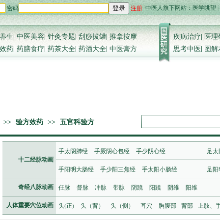
中医人旗下网站：
医学眺望
密码
注册
登录
养生
|
中医美容
|
针灸专题
|
刮痧拔罐
|
推拿按摩
疾病治疗
|
医理
效药
|
药膳食疗
|
药茶大全
|
药酒大全
|
中医膏方
思考中医
|
图解
>>
验方效药
>>
五官科验方
手太阴肺经
手厥阴心包经
手少阴心经
足太
十二经脉动画
手阳明大肠经
手少阳三焦经
手太阳小肠经
足阳
任脉
督脉
冲脉
带脉
阴蹺
阳蹺
阴维
阳维
奇经八脉动画
头(正)
头（背）
头（侧）
耳穴
胸腹部
背部
上肢、
人体重要穴位动画