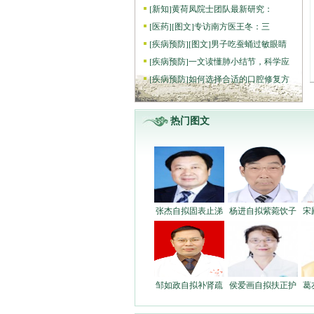
[
新知
]
黄荷凤院士团队最新研究：
[
医药
]
[图文]
专访南方医王冬：三
[
疾病预防
]
[图文]
男子吃蚕蛹过敏眼睛
[
疾病预防
]
一文读懂肺小结节，科学应
[
疾病预防
]
如何选择合适的口腔修复方
热门图文
张杰自拟固表止涕
杨进自拟紫菀饮子
宋
邹如政自拟补肾疏
侯爱画自拟扶正护
葛