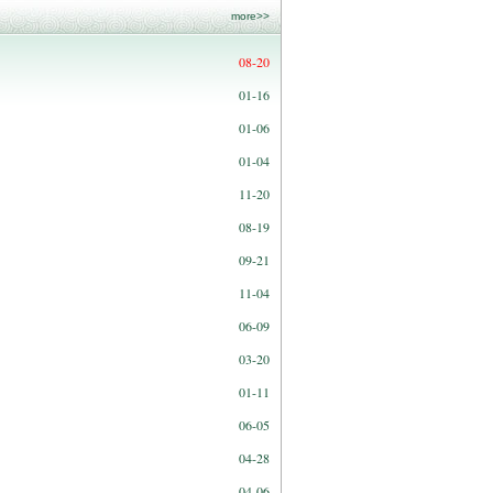
more>>
08-20
01-16
01-06
01-04
11-20
08-19
09-21
11-04
06-09
03-20
01-11
06-05
04-28
04-06