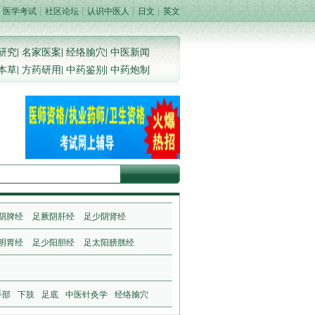
┊
医学考试
┊
社区论坛
┊
认识中医人
┊
日文
┊
英文
研究
|
名家医案
|
经络腧穴
|
中医新闻
本草
|
方药研用
|
中药鉴别
|
中药炮制
阴脾经
足厥阴肝经
足少阴肾经
明胃经
足少阳胆经
足太阳膀胱经
手部
下肢
足底
中医针灸学
经络腧穴