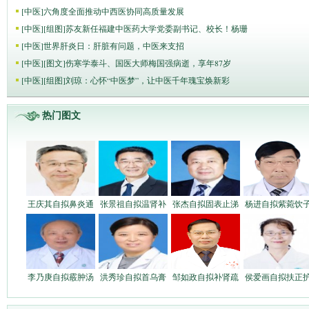
[
中医
]
六角度全面推动中西医协同高质量发展
[
中医
]
[组图]
苏友新任福建中医药大学党委副书记、校长！杨珊
[
中医
]
世界肝炎日：肝脏有问题，中医来支招
[
中医
]
[图文]
伤寒学泰斗、国医大师梅国强病逝，享年87岁
[
中医
]
[组图]
刘琼：心怀“中医梦”，让中医千年瑰宝焕新彩
热门图文
王庆其自拟鼻炎通
张景祖自拟温肾补
张杰自拟固表止涕
杨进自拟紫菀饮
李乃庚自拟霰肿汤
洪秀珍自拟首乌膏
邹如政自拟补肾疏
侯爱画自拟扶正