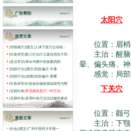
广告赞助
more>>
太阳穴
推荐文章
more>>
位置：眉梢与
[
经络腧穴
]
[图文]
人体下肢穴位动画：
主治：醒脑明
[
针灸研究
]
靳三针治疗儿童自闭症不同
[
灸法常识
]
单永华膻中灸验案四则
晕、偏头痛、神
[
刮痧疗法
]
[图文]
刮痧偏方-中暑
感觉：局部按
[
刮痧疗法
]
[组图]
刮痧偏方-晕厥
[
针灸研究
]
针灸效应物质基础研究与靶
下关
穴
[
百病针灸
]
常见病信息穴一针疗法
[
百病针灸
]
采用针灸疗法治过敏性鼻炎
位置：颧弓下
最新文章
more>>
主治：下颚关
[
社会
]
[图文]
广州中医药大学第一