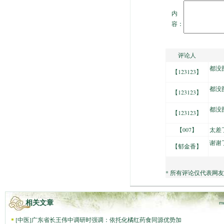
内
容：
评论人
都没
【
123123
】
都没
【
123123
】
都没
【
123123
】
【
007
】
太差
谢谢
【
郁金香
】
* 所有评论仅代表网
相关文章
m
[
中医
]
广东省长王伟中调研时强调：依托化橘红药食同源优势加