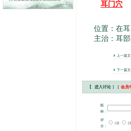
耳门穴
位置：在耳屏
主治：耳部疾
上一篇
下一篇
】【
【
进入讨论
会员
昵
称：
评
1分
2
分：