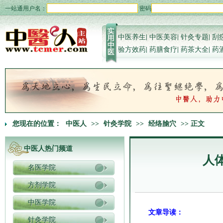
一站通用户名：
密码
中医养生
|
中医美容
|
针灸专题
|
刮
验方效药
|
药膳食疗
|
药茶大全
|
药
您现在的位置：
中医人
>>
针灸学院
>>
经络腧穴
>> 正文
中医人热门频道
人
名医学院
方剂学院
中医学院
文章导读：
针灸学院