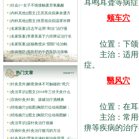
耳鸣耳聋等病症
[
社会
]
一女子不慎接触废弃氢氟酸
[
内科其他
]
[图文]
王庆其自拟鼻炎通方
颊车
穴
[
内科其他
]
[图文]
张景祖自拟温肾补脾
[
名家医案
]
吕志平运用“和法”治疗慢
[
名家医案
]
李赛美基于六经辨证治疗长
位置：下颌角
[
名家医案
]
赵杨教授从“阴阳”论治帕
[
疾病预防
]
脂肪肝的中西医防治策略
主治：适用于
症。
热门文章
more>>
翳风
穴
[
针灸意外
]
解密身体不可触碰的“死穴
[
灸法常识
]
[图文]
2018年三伏天灸什么
[
百病针灸
]
针刺、拔罐治疗酒糟鼻
位置：在耳后
[
经络腧穴
]
[组图]
胸部穴位动画图解：
主治：常用于
[
经络腧穴
]
[图文]
胸部穴位动画图解：
[
灸法常识
]
温针灸治疗崩漏
痹等疾病的治疗
[
百病针灸
]
针灸治疗腹泻的方法
[
针灸基础
]
贾海忠谈针刺治病原理