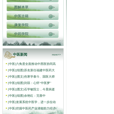
图解本草
中医古籍
康复学院
中药学院
中医新闻
more>>
[
中医
]
六角度全面推动中西医协同高
[
中医
]
[组图]
苏友新任福建中医药大
[
中医
]
[图文]
伤寒学泰斗、国医大师
[
中医
]
[组图]
刘琼：心怀“中医梦”
[
中医
]
[图文]
石学敏院士，今晨病逝
[
中医
]
[组图]
​余艳红：完善中
[
中医
]
发展系统中医学，进一步拉动
[
中医
]
挖掘中医药产业潜能助力经济