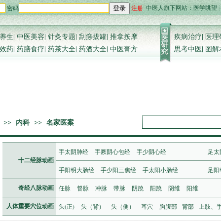
中医人旗下网站：
医学眺望
密码
注册
登录
养生
|
中医美容
|
针灸专题
|
刮痧拔罐
|
推拿按摩
疾病治疗
|
医理
效药
|
药膳食疗
|
药茶大全
|
药酒大全
|
中医膏方
思考中医
|
图解
>>
内科
>>
名家医案
手太阴肺经
手厥阴心包经
手少阴心经
足太
十二经脉动画
手阳明大肠经
手少阳三焦经
手太阳小肠经
足阳
任脉
督脉
冲脉
带脉
阴蹺
阳蹺
阴维
阳维
奇经八脉动画
头(正)
头（背）
头（侧）
耳穴
胸腹部
背部
上肢、
人体重要穴位动画