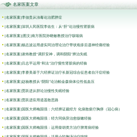
名家医案文章
[
名家医案
]
李佃贵从浊毒论治肥胖症
[
名家医案
]
深圳人民医院李佑生：从“肝”论治慢性肾脏病
[
名家医案
]
[图文]
南方医院孙晓敏教授治疗咳喘病
[
名家医案
]
杨志波运用虚实同治理论治疗带状疱疹后遗神经痛经验
[
名家医案
]
谢炜教授“调肝安神，调和阴阳”辨治失眠
[
名家医案
]
吕志平运用“和法”治疗慢性肾脏病的经验
[
名家医案
]
李赛美基于六经辨证治疗长新冠综合征患者自汗症经验
[
名家医案
]
赵杨教授从“阴阳”论治帕金森病体位性低血压
[
名家医案
]
贾跃进从胆论治慢性失眠经验
[
名家医案
]
贾跃进应用逍遥散思路
[
名家医案
]
国医大师梅国强：六经辨证裁经方 化痰散瘀疗胸痹（冠心病）
[
名家医案
]
国医大师梅国强：经方同病异治愈咳嗽经验
[
名家医案
]
国医大师梅国强：运用柴胡类方治疗脾胃病经验
[
名家医案
]
国医大师梅国强：活用小陷胸汤治疗咳喘