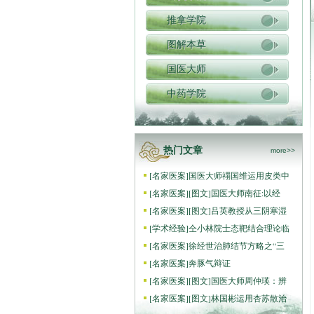
推拿学院
图解本草
国医大师
中药学院
热门文章
more>>
[
名家医案
]
国医大师禤国维运用皮类中
[
名家医案
]
[图文]
国医大师南征:以经
[
名家医案
]
[图文]
吕英教授从三阴寒湿
[
学术经验
]
仝小林院士态靶结合理论临
[
名家医案
]
徐经世治肺结节方略之“三
[
名家医案
]
奔豚气辩证
[
名家医案
]
[图文]
国医大师周仲瑛：辨
[
名家医案
]
[图文]
林国彬运用杏苏散治