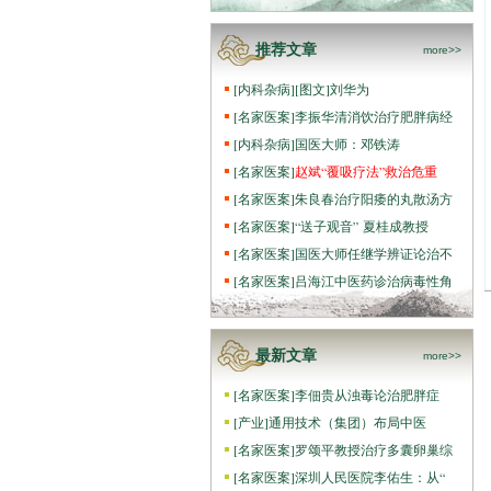
推荐文章
more>>
[
内科杂病
]
[图文]
刘华为
[
名家医案
]
李振华清消饮治疗肥胖病经
[
内科杂病
]
国医大师：邓铁涛
[
名家医案
]
赵斌“覆吸疗法”救治危重
[
名家医案
]
朱良春治疗阳痿的丸散汤方
[
名家医案
]
“送子观音” 夏桂成教授
[
名家医案
]
国医大师任继学辨证论治不
[
名家医案
]
吕海江中医药诊治病毒性角
最新文章
more>>
[
名家医案
]
李佃贵从浊毒论治肥胖症
[
产业
]
通用技术（集团）布局中医
[
名家医案
]
罗颂平教授治疗多囊卵巢综
[
名家医案
]
深圳人民医院李佑生：从“