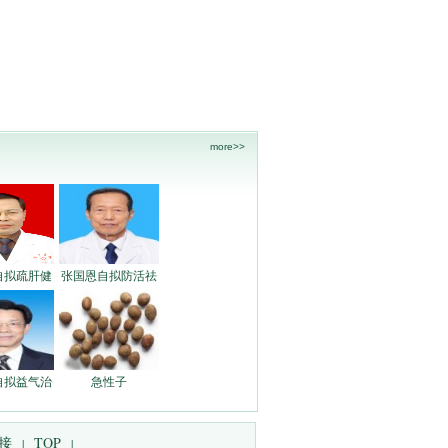
more>>
自拟疏肝健
张国恩自拟防活祛
自拟益气治
急性子
接
TOP
|
|