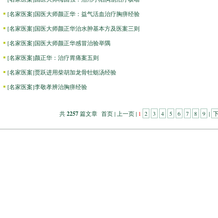
[
名家医案
]
国医大师颜正华：益气活血治疗胸痹经验
[
名家医案
]
国医大师颜正华治水肿基本方及医案三则
[
名家医案
]
国医大师颜正华感冒治验举隅
[
名家医案
]
颜正华：治疗胃痛案五则
[
名家医案
]
贾跃进用柴胡加龙骨牡蛎汤经验
[
名家医案
]
李敬孝辨治胸痹经验
共
2257
篇文章 首页 | 上一页 |
1
2
3
4
5
6
7
8
9
|