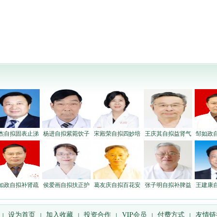
杰自拟固表止涕
杨进自拟紫菀饮子
宋殿荣自拟四妙培
王庆其自拟益肾气
邹如政
如政自拟补肾疏
侯爱画自拟扶正护
葛友庆自拟百花安
张子明自拟补脾益
王建康
设为首页
加入收藏
投资合作
VIP会员
付费方式
友情链
|
|
|
|
|
|