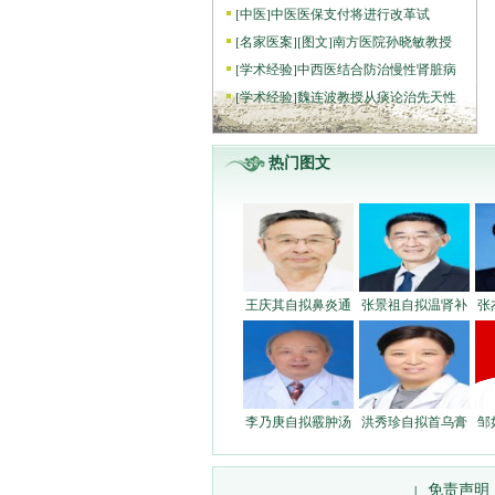
[
中医
]
中医医保支付将进行改革试
[
名家医案
]
[图文]
南方医院孙晓敏教授
[
学术经验
]
中西医结合防治慢性肾脏病
[
学术经验
]
魏连波教授从痰论治先天性
热门图文
王庆其自拟鼻炎通
张景祖自拟温肾补
张
李乃庚自拟霰肿汤
洪秀珍自拟首乌膏
邹
免责声明
|