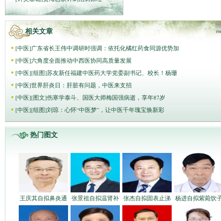
相关文章
m
[
中医
]
广东省长王伟中调研时强调：依托化橘红药食同源优势加
[
中医
]
六角度全面推动中西医协同高质量发展
[
中医
]
[组图]
苏友新任福建中医药大学党委副书记、校长！杨珊
[
中医
]
世界肝炎日：肝脏有问题，中医来支招
[
中医
]
[图文]
伤寒学泰斗、国医大师梅国强病逝，享年87岁
[
中医
]
[组图]
刘琼：心怀“中医梦”，让中医千年瑰宝焕新彩
热门图文
王庆其自拟鼻炎通
张景祖自拟温肾补
张杰自拟固表止涕
杨进自拟紫菀饮