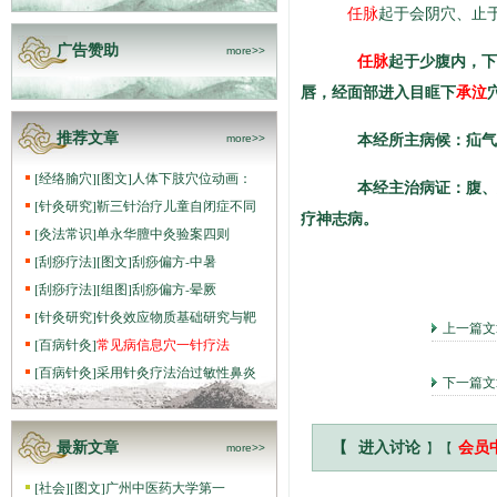
任脉
起于会阴穴、止
广告赞助
more>>
任脉
起于少腹内，下
唇，经面部进入目眶下
承泣
本经所主病候：疝气，
推荐文章
more>>
[
经络腧穴
]
[图文]
人体下肢穴位动画：
本经主治病证：腹、胸
[
针灸研究
]
靳三针治疗儿童自闭症不同
疗神志病。
[
灸法常识
]
单永华膻中灸验案四则
[
刮痧疗法
]
[图文]
刮痧偏方-中暑
[
刮痧疗法
]
[组图]
刮痧偏方-晕厥
[
针灸研究
]
针灸效应物质基础研究与靶
上一篇
[
百病针灸
]
常见病信息穴一针疗法
[
百病针灸
]
采用针灸疗法治过敏性鼻炎
下一篇
】【
最新文章
【
进入讨论
会员
more>>
[
社会
]
[图文]
广州中医药大学第一