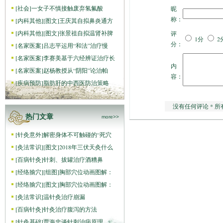
[
社会
]
一女子不慎接触废弃氢氟酸
昵
称：
[
内科其他
]
[图文]
王庆其自拟鼻炎通方
[
内科其他
]
[图文]
张景祖自拟温肾补脾
评
1分
2
分：
[
名家医案
]
吕志平运用“和法”治疗慢
[
名家医案
]
李赛美基于六经辨证治疗长
内
[
名家医案
]
赵杨教授从“阴阳”论治帕
容：
[
疾病预防
]
脂肪肝的中西医防治策略
没有任何评论 * 所
热门文章
more>>
[
针灸意外
]
解密身体不可触碰的“死穴
[
灸法常识
]
[图文]
2018年三伏天灸什么
[
百病针灸
]
针刺、拔罐治疗酒糟鼻
[
经络腧穴
]
[组图]
胸部穴位动画图解：
[
经络腧穴
]
[图文]
胸部穴位动画图解：
[
灸法常识
]
温针灸治疗崩漏
[
百病针灸
]
针灸治疗腹泻的方法
[
针灸基础
]
贾海忠谈针刺治病原理