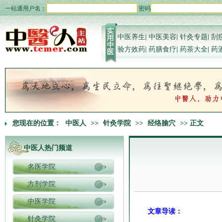
一站通用户名：
密码
中医养生
|
中医美容
|
针灸专题
|
刮
验方效药
|
药膳食疗
|
药茶大全
|
药
您现在的位置：
中医人
>>
针灸学院
>>
经络腧穴
>> 正文
中医人热门频道
名医学院
方剂学院
中医学院
文章导读：
针灸学院