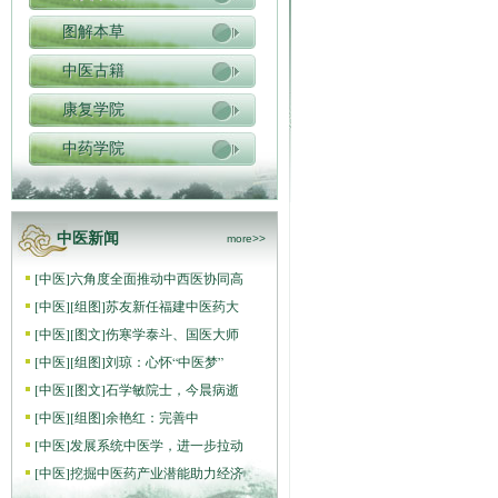
图解本草
中医古籍
康复学院
中药学院
中医新闻
more>>
[
中医
]
六角度全面推动中西医协同高
[
中医
]
[组图]
苏友新任福建中医药大
[
中医
]
[图文]
伤寒学泰斗、国医大师
[
中医
]
[组图]
刘琼：心怀“中医梦”
[
中医
]
[图文]
石学敏院士，今晨病逝
[
中医
]
[组图]
​余艳红：完善中
[
中医
]
发展系统中医学，进一步拉动
[
中医
]
挖掘中医药产业潜能助力经济