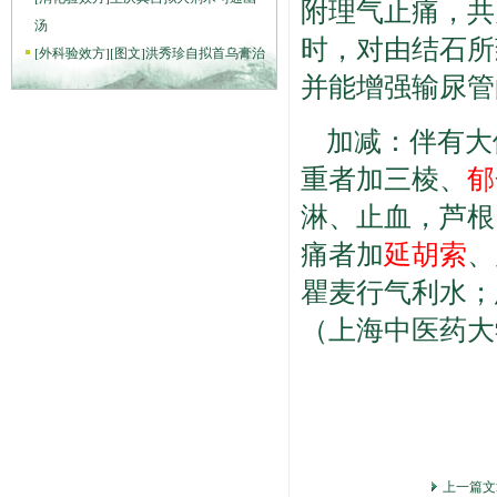
附理气止痛，共
汤
时，对由结石所
[
外科验效方
]
[图文]
洪秀珍自拟首乌膏治
并能增强输尿管
加减：伴有大
重者加三棱、
郁
淋、止血，芦根
痛者加
延胡索
、
瞿麦行气利水；
（上海中医药大
上一篇