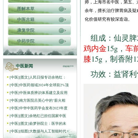
师，上海市名中医，第五、
图解本草
余年，擅长治疗脾胃病及疑难
化价值研究有较深造诣。
中医古籍
康复学院
组成：仙灵脾20
中药学院
鸡内金
15g，
车
膝
15g，制香附1
中医新闻
more>>
功效：益肾利
[
中医
]
[图文]
人民日报专访余艳红：
[
中医
]
中医药领域2024年全球前2%顶
[
中医
]
中医体质辨识体系建立及应用
[
中医
]
南方医院吕英心中的“薪火相
[
中医
]
中华中医药学会发布2023年度
[
中医
]
[图文]
余艳红已担任国家中医
[
中医
]
[图文]
俞梦孙院士：医学的未
[
中医
]
[组图]
大数据与人工智能时代