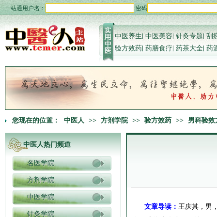
一站通用户名：
密码
中医养生
|
中医美容
|
针灸专题
|
刮
验方效药
|
药膳食疗
|
药茶大全
|
药
您现在的位置：
中医人
>>
方剂学院
>>
验方效药
>>
男科验效
中医人热门频道
名医学院
方剂学院
中医学院
文章导读：
王庆其，男，
针灸学院