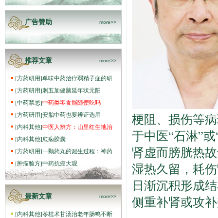
广告赞助
more>>
推荐文章
more>>
[
方药研用
]
单味中药治疗弱精子症的研
[
方药研用
]
刺五加健脑延年状元阳
[
中药禁忌
]
中药类零食能随便吃吗
[
方药研用
]
安胎中药也要辨证选用
梗阻、损伤等病
[
内科其他
]
中医人辨方：山里红生地治
于中医“石淋”
[
内科其他
]
愈痫胶囊
肾虚而膀胱热故
[
方药研用
]
一颗药丸的诞生过程：神药
[
肿瘤验方
]
中药抗癌大观
湿热久留，耗伤
日渐沉积形成结
最新文章
more>>
侧重补肾或攻补
[
内科其他
]
苓桂术甘汤治老年肠鸣不断