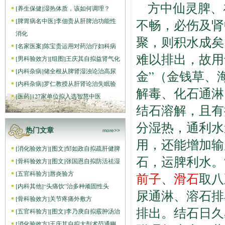
方中仙灵脾、
[
养生保健
]
湿热体质，该如何调理？
[
脾胃病名中医
]
李佃贵从肝脾治功能性
不畅，必伤及肾
消化
聚，则积水成矣
[
名家医案
]
陈宝贵运用对药治疗妇科病
难以排出，故用
[
男科验效方
]
[组图]
王庆其自拟益肾气化
[
内科杂病
]
储全根从脾肾湿浊论治高尿
金”（金钱草、
[
内科杂病
]
罗仁教授从肝肾论治失眠验
解毒、化石通淋
[
医药
]
127家单位拟入选智慧中医
结石溶解，且有
分湿热，通利水
热门文章
more>>
用，还能增加输
[
消化验效方
]
[图文]
邹如政自拟疏肝健脾
石，运脾利水。
[
骨科验效方
]
[图文]
张国恩自拟防活祛湿
[
五官科验方
]
唇炎验方
前子
、
滑石
取八
[
内科其他
]
“头痛饮”治多种顽固性头
尿通淋、溶石排
[
骨科验效方
]
关节疼痛外敷方
排出。结石日久
[
五官科验方
]
[图文]
李乃庚自拟霰肿汤治
[
消化验效方
]
王庆其自拟大剂术芍通幽