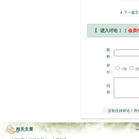
下一篇文
】【
【
进入讨论
会员
昵
称：
评
1分
2
分：
内
容：
没有任何评论 * 所
相关文章
m