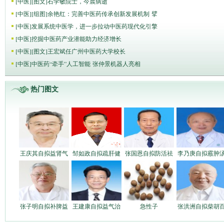
[
中医
]
[图文]
石学敏院士，今晨病逝
[
中医
]
[组图]
​余艳红：完善中医药传承创新发展机制 擘
[
中医
]
发展系统中医学，进一步拉动中医药现代化引擎
[
中医
]
挖掘中医药产业潜能助力经济增长
[
中医
]
[图文]
王宏斌任广州中医药大学校长
[
中医
]
中医药“牵手”人工智能 张仲景机器人亮相
热门图文
王庆其自拟益肾气
邹如政自拟疏肝健
张国恩自拟防活祛
李乃庚自拟霰肿
张子明自拟补脾益
王建康自拟益气治
急性子
张洪洲自拟柴胡