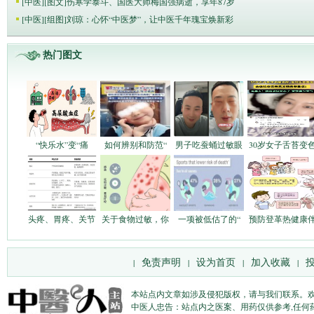
[
中医
]
[图文]
伤寒学泰斗、国医大师梅国强病逝，享年87岁
[
中医
]
[组图]
刘琼：心怀“中医梦”，让中医千年瑰宝焕新彩
热门图文
“快乐水”变“痛
如何辨别和防范“
男子吃蚕蛹过敏眼
30岁女子舌苔变
头疼、胃疼、关节
关于食物过敏，你
一项被低估了的“
预防登革热健康
免责声明
设为首页
加入收藏
|
|
|
|
本站点内文章如涉及侵犯版权，请与我们联系。
中医人忠告：站点内之医案、用药仅供参考,任何