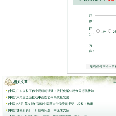
昵
称：
评
1分
2
分：
内
容：
没有任何评论 * 所
相关文章
m
[
中医
]
广东省长王伟中调研时强调：依托化橘红药食同源优势加
[
中医
]
六角度全面推动中西医协同高质量发展
[
中医
]
[组图]
苏友新任福建中医药大学党委副书记、校长！杨珊
[
中医
]
世界肝炎日：肝脏有问题，中医来支招