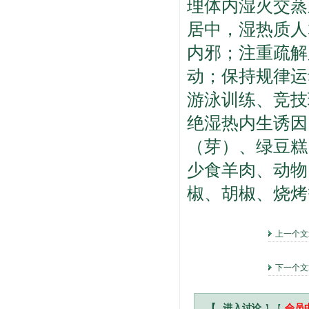
理体内湿火交蒸
居中，湿热质人
内邪；注重疏解
动；保持规律运
游泳训练、竞技
绝湿热内生诱因
（芽）、绿豆糕
少食羊肉、动物
椒、胡椒、烧烤
上一个
下一个
】【
【
进入讨论
会员