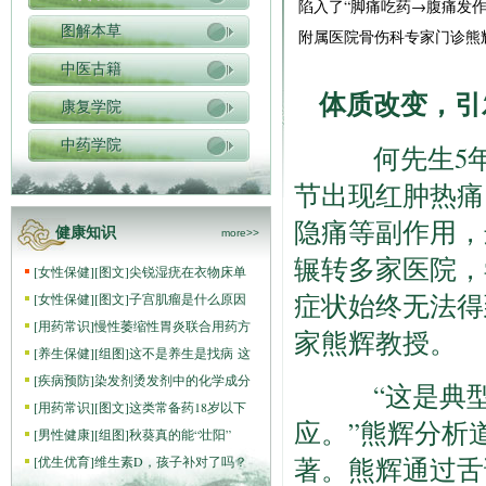
陷入了“脚痛吃药→腹痛发
图解本草
附属医院骨伤科专家门诊熊
中医古籍
体质改变，引
康复学院
中药学院
何先生5年
节出现红肿热痛
隐痛等副作用，
健康知识
more>>
辗转多家医院，
[
女性保健
]
[图文]
尖锐湿疣在衣物床单
症状始终无法得
[
女性保健
]
[图文]
子宫肌瘤是什么原因
[
用药常识
]
慢性萎缩性胃炎联合用药方
家熊辉教授。
[
养生保健
]
[组图]
这不是养生是找病 这
[
疾病预防
]
染发剂烫发剂中的化学成分
“这是典型
[
用药常识
]
[图文]
这类常备药18岁以下
应。”熊辉分析
[
男性健康
]
[组图]
秋葵真的能“壮阳”
著。熊辉通过舌
[
优生优育
]
维生素D，孩子补对了吗？