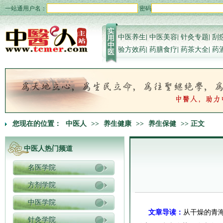
一站通用户名：
密码
中医养生
|
中医美容
|
针灸专题
|
刮
验方效药
|
药膳食疗
|
药茶大全
|
药
您现在的位置：
中医人
>>
养生健康
>>
养生保健
>> 正文
中医人热门频道
名医学院
方剂学院
中医学院
文章导读：
从干燥的青
针灸学院