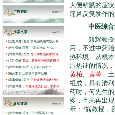
大便粘腻的症状
痛风反复发作的
广告赞助
more>>
中医综合治
推荐文章
more>>
熊辉教授表
[
女性保健
]
[图文]
尖锐湿疣在衣物床单
用，不过中药治
[
养生保健
]
科普：“吃啥补啥”与“以
[
养生保健
]
[图文]
每天鲫鱼汤孩童为何
热环境，从根本
[
女性保健
]
警惕：紧身衣与子宫内膜异
湿热证的情况，
[
养生保健
]
[组图]
可乐会“杀精”？
黄柏
、
黄芩
、土
[
用药常识
]
止咳糖浆要辨证用
[
房事保健
]
[图文]
三种姿势改善内分泌
组成，具有清利
[
养生保健
]
十大健康透支行业，常加班
药时，何先生的
多，且未再出现
最新文章
more>>
示：“熊教授，
[
养生保健
]
现代三位“中医名人”:倪