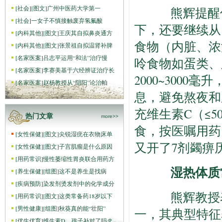
[
社会
]
[图文]
广州中医药大学第一
熊辉提醒何先
[
社会
]
一女子不慎接触废弃氢氟酸
下，还要继续从
[
内科其他
]
[图文]
王庆其自拟鼻炎通方
食物（内脏、浓
[
内科其他
]
[图文]
张景祖自拟温肾补脾
[
名家医案
]
吕志平运用“和法”治疗慢
呤食物如蛋类、
[
名家医案
]
李赛美基于六经辨证治疗长
2000~300
[
名家医案
]
赵杨教授从“阴阳”论治帕
息，避免熬夜和
充维生素C（≤5
热门文章
more>>
食，按医嘱用药
[
女性保健
]
[图文]
尖锐湿疣在衣物床单
又开了7剂蠲痹
[
女性保健
]
[图文]
子宫肌瘤是什么原因
[
用药常识
]
慢性萎缩性胃炎联合用药方
湿热体质常
[
养生保健
]
[组图]
这不是养生是找病
[
疾病预防
]
染发剂烫发剂中的化学成分
熊辉教授表
[
用药常识
]
[图文]
这类常备药18岁以下
[
男性健康
]
[组图]
秋葵真的能“壮阳”
一，其典型特征
[
优生优育
]
维生素D，孩子补对了吗？