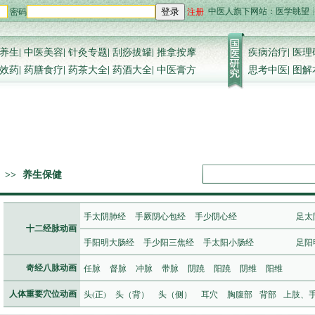
中医人旗下网站：
医学眺望
密码
注册
登录
养生
|
中医美容
|
针灸专题
|
刮痧拔罐
|
推拿按摩
疾病治疗
|
医理
效药
|
药膳食疗
|
药茶大全
|
药酒大全
|
中医膏方
思考中医
|
图解
>>
养生保健
手太阴肺经
手厥阴心包经
手少阴心经
足太
十二经脉动画
手阳明大肠经
手少阳三焦经
手太阳小肠经
足阳
任脉
督脉
冲脉
带脉
阴蹺
阳蹺
阴维
阳维
奇经八脉动画
头(正)
头（背）
头（侧）
耳穴
胸腹部
背部
上肢、
人体重要穴位动画