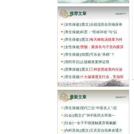
推荐文章
more>>
[
女性保健
]
[图文]
尖锐湿疣在衣物床单
[
养生保健
]
科普：“吃啥补啥”与“以
[
养生保健
]
[图文]
每天鲫鱼汤孩童为何
[
女性保健
]
警惕：紧身衣与子宫内膜异
[
养生保健
]
[组图]
可乐会“杀精”？
[
用药常识
]
止咳糖浆要辨证用
[
房事保健
]
[图文]
三种姿势改善内分泌
[
养生保健
]
十大健康透支行业，常加班
最新文章
more>>
[
养生保健
]
现代三位“中医名人”:倪
[
社会
]
[图文]
广州中医药大学第一
[
社会
]
一女子不慎接触废弃氢氟酸
[
内科其他
]
[图文]
王庆其自拟鼻炎通方