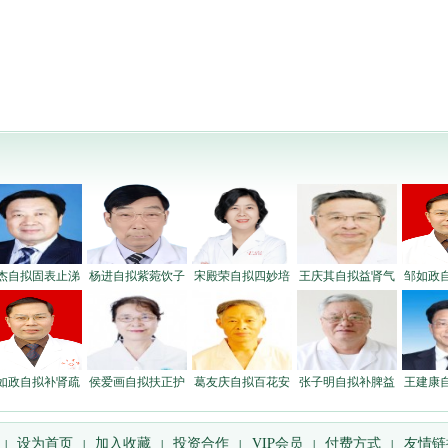
杰自拟固表止涕
杨进自拟紫菀饮子
宋殿荣自拟四妙培
王庆其自拟益肾气
邹如政
如政自拟补肾疏
侯爱画自拟扶正护
葛友庆自拟百花安
张子明自拟补脾益
王建康
设为首页
加入收藏
投资合作
VIP会员
付费方式
友情链
|
|
|
|
|
|