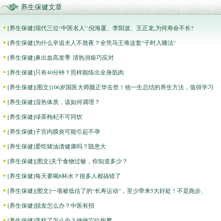
养生保健文章
[
养生保健
]
现代三位“中医名人”:倪海厦、李阳波、王正龙,为何寿命不长?
[
养生保健
]
为什么辛追夫人不熬夜？全凭马王堆这套“子时入睡法”
[
养生保健
]
鼻出血高发季 清热润燥巧应对
[
养生保健
]
只有40分钟？照样能练出全身肌肉
[
养生保健
]
[图文]
106岁国医大师颜正华去世！他一生总结的养生方法，值得学习
[
养生保健
]
湿热体质，该如何调理？
[
养生保健
]
绿茶枸杞不可同饮
[
养生保健
]
子宫内膜炎可能引起不孕
[
养生保健
]
爱吃猪油渣健康吗？隐患大
[
养生保健
]
[图文]
关于食物过敏，你知道多少？
[
养生保健
]
每天要喝8杯水？很多人都搞错了
[
养生保健
]
[图文]
一项被低估了的“长寿运动”，至少带来5大好处！不是跑步、
[
养生保健
]
脱发怎么办？中医有招
[
养生保健
]
落枕了怎么办？做做穴位按摩