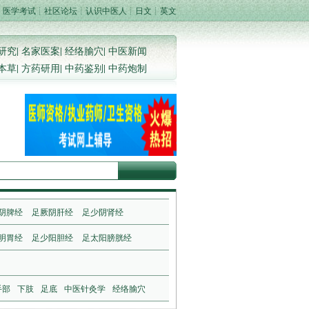
┊
医学考试
┊
社区论坛
┊
认识中医人
┊
日文
┊
英文
研究
|
名家医案
|
经络腧穴
|
中医新闻
本草
|
方药研用
|
中药鉴别
|
中药炮制
阴脾经
足厥阴肝经
足少阴肾经
明胃经
足少阳胆经
足太阳膀胱经
手部
下肢
足底
中医针灸学
经络腧穴