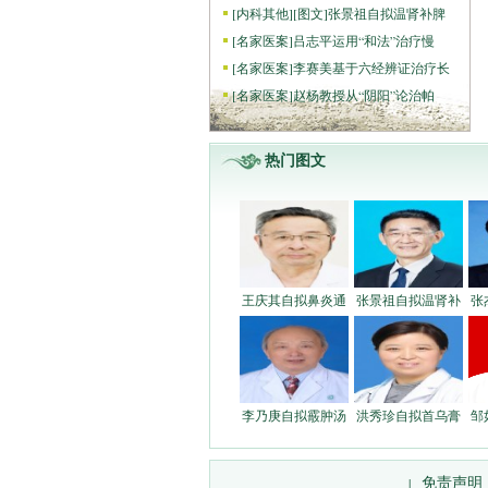
[
内科其他
]
[图文]
张景祖自拟温肾补脾
[
名家医案
]
吕志平运用“和法”治疗慢
[
名家医案
]
李赛美基于六经辨证治疗长
[
名家医案
]
赵杨教授从“阴阳”论治帕
热门图文
王庆其自拟鼻炎通
张景祖自拟温肾补
张
李乃庚自拟霰肿汤
洪秀珍自拟首乌膏
邹
免责声明
|