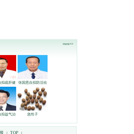
more>>
自拟疏肝健
张国恩自拟防活祛
自拟益气治
急性子
接
TOP
|
|