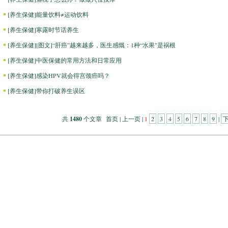
[
养生保健
]
能量饮料≠运动饮料
[
养生保健
]
寒露时节话养生
[
养生保健
]
[图文]
“肝癌”越来越多，医生感慨：1种“水果”是祸根
[
养生保健
]
中医保健的常用方法和日常应用
[
养生保健
]
感染HPV就会得宫颈癌吗？
[
养生保健
]
带你打破养生误区
共
1480
个文章 首页 | 上一页 |
1
2
3
4
5
6
7
8
9
|