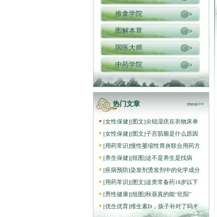
推拿学院
图解本草
国医大师
中药学院
热门文章
more>>
[
女性保健
]
[图文]
尖锐湿疣在衣物床单
[
女性保健
]
[图文]
子宫肌瘤是什么原因
[
用药常识
]
慢性萎缩性胃炎联合用药方
[
养生保健
]
[组图]
这不是养生是找病
[
疾病预防
]
染发剂烫发剂中的化学成分
[
用药常识
]
[图文]
这类常备药18岁以下
[
男性健康
]
[组图]
秋葵真的能“壮阳”
[
优生优育
]
维生素D，孩子补对了吗？