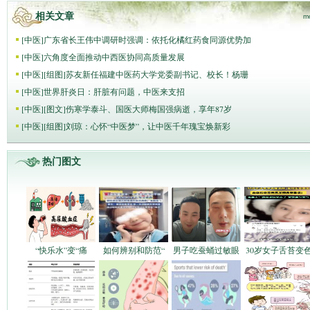
相关文章
m
[
中医
]
广东省长王伟中调研时强调：依托化橘红药食同源优势加
[
中医
]
六角度全面推动中西医协同高质量发展
[
中医
]
[组图]
苏友新任福建中医药大学党委副书记、校长！杨珊
[
中医
]
世界肝炎日：肝脏有问题，中医来支招
[
中医
]
[图文]
伤寒学泰斗、国医大师梅国强病逝，享年87岁
[
中医
]
[组图]
刘琼：心怀“中医梦”，让中医千年瑰宝焕新彩
热门图文
“快乐水”变“痛
如何辨别和防范“
男子吃蚕蛹过敏眼
30岁女子舌苔变