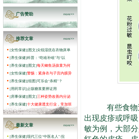
广告赞助
more>>
推荐文章
more>>
[
女性保健
]
[图文]
尖锐湿疣在衣物床单
[
养生保健
]
科普：“吃啥补啥”与“以
[
养生保健
]
[图文]
每天鲫鱼汤孩童为何
[
女性保健
]
警惕：紧身衣与子宫内膜异
[
养生保健
]
[组图]
可乐会“杀精”？
[
用药常识
]
止咳糖浆要辨证用
[
房事保健
]
[图文]
三种姿势改善内分泌
[
养生保健
]
十大健康透支行业，常加班
有些食物过
出现皮疹或呼吸
最新文章
敏为例，大部分
more>>
[
养生保健
]
现代三位“中医名人”:倪
红色的皮疹、皮