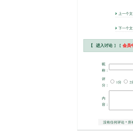
上一个
下一个
】【
【
进入讨论
会员
昵
称：
评
1分
2
分：
内
容：
没有任何评论 * 所