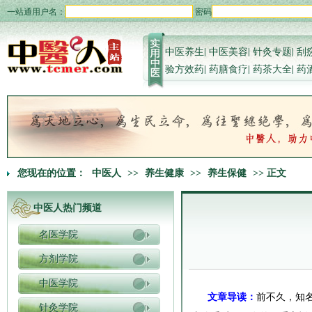
一站通用户名：
密码
中医养生
|
中医美容
|
针灸专题
|
刮
验方效药
|
药膳食疗
|
药茶大全
|
药
您现在的位置：
中医人
>>
养生健康
>>
养生保健
>> 正文
中医人热门频道
名医学院
方剂学院
中医学院
文章导读：
前不久，知
针灸学院