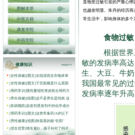
直饱受过敏引发的严重心悸
图解本草
也越发明显。朱丹的经历再
常生活中，影响身体的多个
中医古籍
康复学院
食物过敏
中药学院
根据世界卫
敏的发病率高达
健康知识
more>>
生、大豆、牛奶
[
女性保健
]
[图文]
尖锐湿疣在衣物床单
我国最常见的过
[
女性保健
]
[图文]
子宫肌瘤是什么原因
[
用药常识
]
慢性萎缩性胃炎联合用药方
发病率逐年升高
[
养生保健
]
[组图]
这不是养生是找病 这
[
疾病预防
]
染发剂烫发剂中的化学成分
[
用药常识
]
[图文]
这类常备药18岁以下
[
男性健康
]
[组图]
秋葵真的能“壮阳”
[
优生优育
]
维生素D，孩子补对了吗？