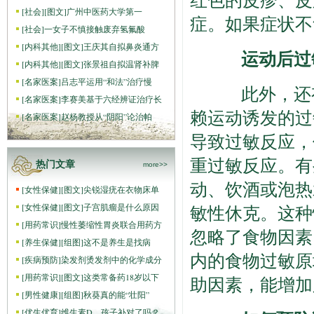
[
社会
]
[图文]
广州中医药大学第一
症。如果症状不
[
社会
]
一女子不慎接触废弃氢氟酸
[
内科其他
]
[图文]
王庆其自拟鼻炎通方
运动后过敏
[
内科其他
]
[图文]
张景祖自拟温肾补脾
[
名家医案
]
吕志平运用“和法”治疗慢
此外，还有
[
名家医案
]
李赛美基于六经辨证治疗长
赖运动诱发的过
[
名家医案
]
赵杨教授从“阴阳”论治帕
导致过敏反应，
重过敏反应。有
热门文章
more>>
动、饮酒或泡热
[
女性保健
]
[图文]
尖锐湿疣在衣物床单
[
女性保健
]
[图文]
子宫肌瘤是什么原因
敏性休克。这种
[
用药常识
]
慢性萎缩性胃炎联合用药方
忽略了食物因素
[
养生保健
]
[组图]
这不是养生是找病
内的食物过敏原
[
疾病预防
]
染发剂烫发剂中的化学成分
[
用药常识
]
[图文]
这类常备药18岁以下
助因素，能增加
[
男性健康
]
[组图]
秋葵真的能“壮阳”
[
优生优育
]
维生素D，孩子补对了吗？