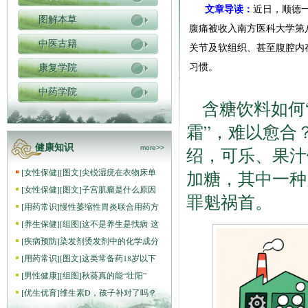
文章导读：
近日，顺德一
图解本草
腹痛被收入南方医科大学第
中医古籍
关节及软组织、甚至腹腔内
习惯。
康复学院
中药学院
含糖饮料如何
霜”，难以愈合
健康知识
more>>
绍，可乐、果汁
[
女性保健
]
[图文]
尖锐湿疣在衣物床单
加糖，其中一种
[
女性保健
]
[图文]
子宫肌瘤是什么原因
罪魁祸首。
[
用药常识
]
慢性萎缩性胃炎联合用药方
[
养生保健
]
[组图]
这不是养生是找病 这
[
疾病预防
]
染发剂烫发剂中的化学成分
[
用药常识
]
[图文]
这类常备药18岁以下
[
男性健康
]
[组图]
秋葵真的能“壮阳”
[
优生优育
]
维生素D，孩子补对了吗？