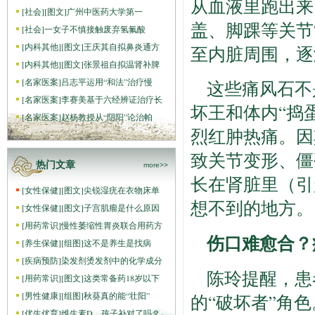
从血液里跑出来
[
社会
]
[图文]
广州中医药大学第一
盖、脚踝等关节
[
社会
]
一女子不慎接触废弃氢氟酸
[
内科其他
]
[图文]
王庆其自拟鼻炎通方
至内脏周围，逐
[
内科其他
]
[图文]
张景祖自拟温肾补脾
[
名家医案
]
吕志平运用“和法”治疗慢
这些痛风石不
[
名家医案
]
李赛美基于六经辨证治疗长
坏王和体内“捣
[
名家医案
]
赵杨教授从“阴阳”论治帕
烈红肿热痛。因
致关节变形、僵
热门文章
more>>
长在肾脏里（引
[
女性保健
]
[图文]
尖锐湿疣在衣物床单
想不到的地方。
[
女性保健
]
[图文]
子宫肌瘤是什么原因
[
用药常识
]
慢性萎缩性胃炎联合用药方
伤口难愈合？
[
养生保健
]
[组图]
这不是养生是找病
[
疾病预防
]
染发剂烫发剂中的化学成分
陈玲提醒，患
[
用药常识
]
[图文]
这类常备药18岁以下
[
男性健康
]
[组图]
秋葵真的能“壮阳”
的“破坏者”角
[
优生优育
]
维生素D，孩子补对了吗？