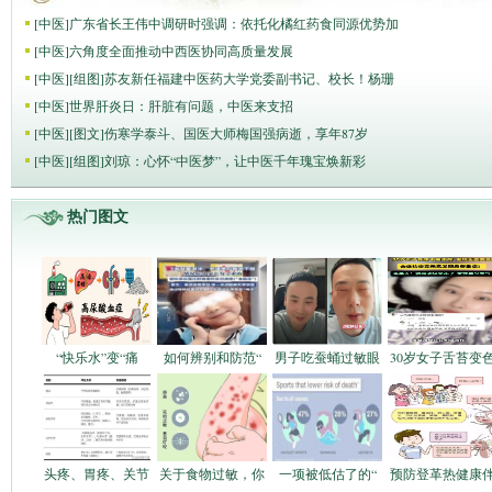
[
中医
]
广东省长王伟中调研时强调：依托化橘红药食同源优势加
[
中医
]
六角度全面推动中西医协同高质量发展
[
中医
]
[组图]
苏友新任福建中医药大学党委副书记、校长！杨珊
[
中医
]
世界肝炎日：肝脏有问题，中医来支招
[
中医
]
[图文]
伤寒学泰斗、国医大师梅国强病逝，享年87岁
[
中医
]
[组图]
刘琼：心怀“中医梦”，让中医千年瑰宝焕新彩
热门图文
“快乐水”变“痛
如何辨别和防范“
男子吃蚕蛹过敏眼
30岁女子舌苔变
头疼、胃疼、关节
关于食物过敏，你
一项被低估了的“
预防登革热健康