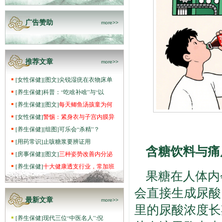
广告赞助
more>>
推荐文章
more>>
[
女性保健
]
[图文]
尖锐湿疣在衣物床单
[
养生保健
]
科普：“吃啥补啥”与“以
[
养生保健
]
[图文]
每天鲫鱼汤孩童为何
[
女性保健
]
警惕：紧身衣与子宫内膜异
[
养生保健
]
[组图]
可乐会“杀精”？
[
用药常识
]
止咳糖浆要辨证用
含糖饮料与痛
[
房事保健
]
[图文]
三种姿势改善内分泌
[
养生保健
]
十大健康透支行业，常加班
果糖在人体内
会直接生成尿酸
最新文章
more>>
里的尿酸浓度长
[
养生保健
]
现代三位“中医名人”:倪