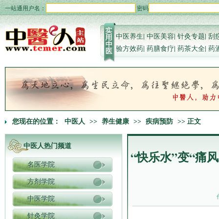
一站通用户名：
密码
中医养生
|
中医美容
|
针灸专题
|
刮
验方效药
|
药膳食疗
|
药茶大全
|
药
您现在的位置：
中医人
>>
养生健康
>>
疾病预防
>> 正文
中医人热门频道
“快乐水”变“痛
名医学院
方剂学院
中医学院
针灸学院