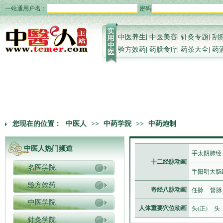
一站通用户名：
密码
中医养生
|
中医美容
|
针灸专题
|
刮
验方效药
|
药膳食疗
|
药茶大全
|
药
您现在的位置：
中医人
>>
中药学院
>>
中药炮制
中医人热门频道
手太阴肺经
十二经脉动画
名医学院
手阳明大肠
验方效药
任脉
督脉
奇经八脉动画
中医学院
头(正)
头
人体重要穴位动画
针灸学院