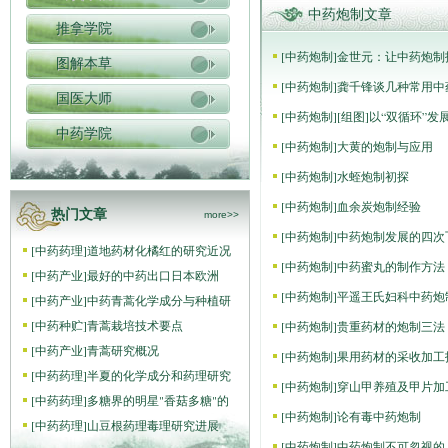
中药炮制文章
推拿学院
[
中药炮制
]
金世元：让中药炮制
图解本草
[
中药炮制
]
龚千锋谈几种常用中
国医大师
[
中药炮制
]
[组图]
以“双循环”
中药学院
[
中药炮制
]
大黄的炮制与应用
[
中药炮制
]
水蛭炮制初探
[
中药炮制
]
血余炭炮制经验
热门文章
more>>
[
中药炮制
]
中药炮制发展的四次
[
中药药理
]
道地药材化橘红的研究近况
[
中药炮制
]
中药蜜丸的制作方法
[
中药产业
]
最好的中药出口日本欧洲
[
中药炮制
]
平遥王氏妇科中药炮
[
中药产业
]
中药青蒿化学成分与种植研
[
中药种贮
]
青蒿栽培技术要点
[
中药炮制
]
贵重药材的炮制三法
[
中药产业
]
青蒿研究概况
[
中药炮制
]
果用药材的采收加工
[
中药药理
]
半夏的化学成分和药理研究
[
中药炮制
]
穿山甲养殖及甲片加
[
中药药理
]
多糖界的明星"香菇多糖"的
[
中药炮制
]
论有毒中药炮制
[
中药药理
]
山豆根药理毒理研究进展
[
中药炮制
]
中药炮制不可忽视的