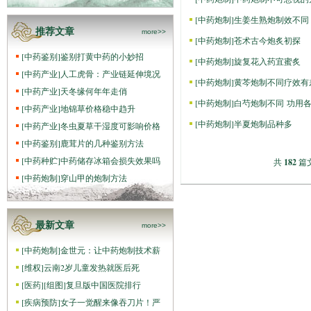
[
中药炮制
]
生姜生熟炮制效不同
推荐文章
more>>
[
中药炮制
]
苍术古今炮炙初探
[
中药鉴别
]
鉴别打黄中药的小妙招
[
中药炮制
]
旋复花入药宜蜜炙
[
中药产业
]
人工虎骨：产业链延伸境况
[
中药炮制
]
黄芩炮制不同疗效有
[
中药产业
]
天冬缘何年年走俏
[
中药炮制
]
白芍炮制不同 功用
[
中药产业
]
地锦草价格稳中趋升
[
中药炮制
]
半夏炮制品种多
[
中药产业
]
冬虫夏草干湿度可影响价格
[
中药鉴别
]
鹿茸片的几种鉴别方法
[
中药种贮
]
中药储存冰箱会损失效果吗
共
182
篇文
[
中药炮制
]
穿山甲的炮制方法
最新文章
more>>
[
中药炮制
]
金世元：让中药炮制技术薪
[
维权
]
云南2岁儿童发热就医后死
[
医药
]
[组图]
复旦版中国医院排行
[
疾病预防
]
女子一觉醒来像吞刀片！严