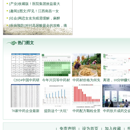
[
产业
]
收藏版！医院集团效益最大
[
趣闻
]
[图文]
罕见！江西南昌一女
[
社会
]
网恋女友失眠需缓解，麻醉
[
疾病预防
]
对付高尿酸最全的攻略，痛
热门图文
《2024中国中药研
今年川贝等中药材
中药材价格为何失
离谱，10分钟赚5
70家中药企业最新
提防这个“大坑”
中药配方颗粒全景
中药饮片成药交
免责声明
设为首页
加入收藏
|
|
|
|