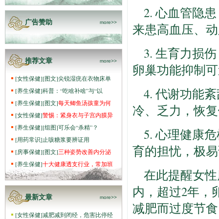
2. 心血管
广告赞助
more>>
来患高血压、动
3. 生育力
推荐文章
more>>
卵巢功能抑制可
[
女性保健
]
[图文]
尖锐湿疣在衣物床单
4. 代谢功
[
养生保健
]
科普：“吃啥补啥”与“以
[
养生保健
]
[图文]
每天鲫鱼汤孩童为何
冷、乏力，恢复
[
女性保健
]
警惕：紧身衣与子宫内膜异
[
养生保健
]
[组图]
可乐会“杀精”？
5. 心理健
[
用药常识
]
止咳糖浆要辨证用
育的担忧，极易
[
房事保健
]
[图文]
三种姿势改善内分泌
[
养生保健
]
十大健康透支行业，常加班
在此提醒女性
内，超过2年，
最新文章
more>>
减肥而过度节食
[
女性保健
]
减肥减到闭经，危害比停经