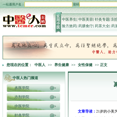
一站通用户名：
密码
中医养生
|
中医美容
|
针灸专题
|
刮
验方效药
|
药膳食疗
|
药茶大全
|
药
您现在的位置：
中医人
>>
养生健康
>>
女性保健
>> 正文
中医人热门频道
名医学院
方剂学院
中医学院
文章导读：
21岁的小
针灸学院