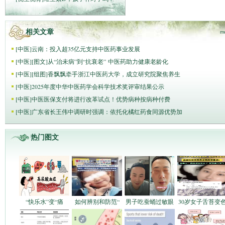
相关文章
m
[
中医
]
云南：投入超35亿元支持中医药事业发展
[
中医
]
[图文]
从“治未病”到“抗衰老” 中医药助力健康老龄化
[
中医
]
[组图]
香飘飘牵手浙江中医药大学，成立研究院聚焦养生
[
中医
]
2025年度中华中医药学会科学技术奖评审结果公示
[
中医
]
中医医保支付将进行改革试点！优势病种按病种付费
[
中医
]
广东省长王伟中调研时强调：依托化橘红药食同源优势加
热门图文
“快乐水”变“痛
如何辨别和防范“
男子吃蚕蛹过敏眼
30岁女子舌苔变