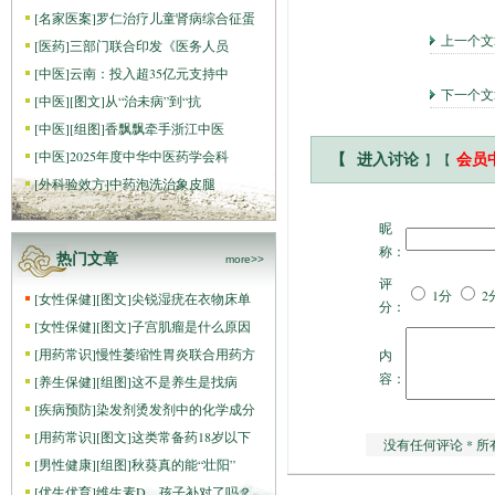
[
名家医案
]
罗仁治疗儿童肾病综合征蛋
上一个
[
医药
]
三部门联合印发《医务人员
[
中医
]
云南：投入超35亿元支持中
下一个文
[
中医
]
[图文]
从“治未病”到“抗
[
中医
]
[组图]
香飘飘牵手浙江中医
[
中医
]
2025年度中华中医药学会科
】【
【
进入讨论
会员
[
外科验效方
]
中药泡洗治象皮腿
昵
称：
热门文章
more>>
评
1分
2
[
女性保健
]
[图文]
尖锐湿疣在衣物床单
分：
[
女性保健
]
[图文]
子宫肌瘤是什么原因
[
用药常识
]
慢性萎缩性胃炎联合用药方
内
容：
[
养生保健
]
[组图]
这不是养生是找病
[
疾病预防
]
染发剂烫发剂中的化学成分
[
用药常识
]
[图文]
这类常备药18岁以下
没有任何评论 * 所
[
男性健康
]
[组图]
秋葵真的能“壮阳”
[
优生优育
]
维生素D，孩子补对了吗？