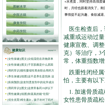
+水煮蛋，同时坚持高强度健身
图解本草
时，月经也跟着消失了。刚
事情提不起兴趣、食欲减退
中医古籍
康复学院
医生检查后，
中药学院
减重或运动过量
健康宣教、调整
健康知识
克）等治疗，3
more>>
[
女性保健
]
[图文]
尖锐湿疣在衣物床单
常，体重指数增
[
女性保健
]
[图文]
子宫肌瘤是什么原因
跌重性闭经属
[
用药常识
]
慢性萎缩性胃炎联合用药方
[
养生保健
]
[组图]
这不是养生是找病 这
怕，主要有以下
[
疾病预防
]
染发剂烫发剂中的化学成分
[
用药常识
]
[图文]
这类常备药18岁以下
1. 加速骨
[
男性健康
]
[组图]
秋葵真的能“壮阳”
女性患骨质疏松
[
优生优育
]
维生素D，孩子补对了吗？