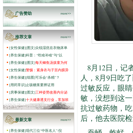
广告赞助
more>>
推荐文章
more>>
[
女性保健
]
[图文]
尖锐湿疣在衣物床单
[
养生保健
]
科普：“吃啥补啥”与“以
[
养生保健
]
[图文]
每天鲫鱼汤孩童为何
8月12日，
[
女性保健
]
警惕：紧身衣与子宫内膜异
人，8月9日吃
[
养生保健
]
[组图]
可乐会“杀精”？
[
用药常识
]
止咳糖浆要辨证用
过敏反应，眼睛
[
房事保健
]
[图文]
三种姿势改善内分泌
敏，没想到这一
[
养生保健
]
十大健康透支行业，常加班
抗过敏药物，吃
后，他去医院检
最新文章
more>>
蚕蛹、蚱蜢、
[
养生保健
]
现代三位“中医名人”:倪