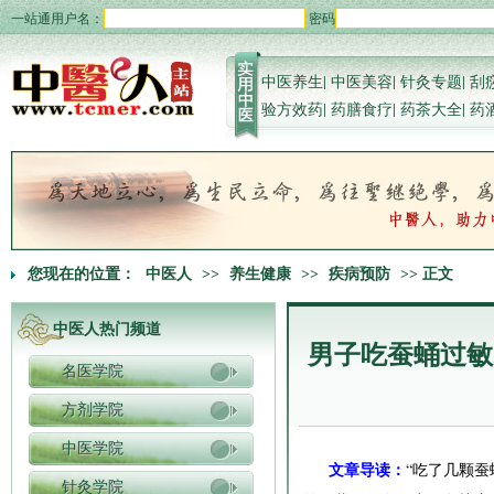
一站通用户名：
密码
中医养生
|
中医美容
|
针灸专题
|
刮
验方效药
|
药膳食疗
|
药茶大全
|
药
您现在的位置：
中医人
>>
养生健康
>>
疾病预防
>> 正文
中医人热门频道
男子吃蚕蛹过敏
名医学院
方剂学院
中医学院
文章导读：
“吃了几颗蚕
针灸学院