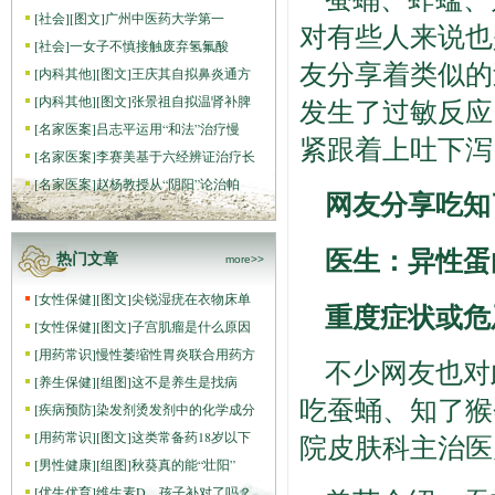
[
社会
]
[图文]
广州中医药大学第一
对有些人来说也
[
社会
]
一女子不慎接触废弃氢氟酸
友分享着类似的
[
内科其他
]
[图文]
王庆其自拟鼻炎通方
[
内科其他
]
[图文]
张景祖自拟温肾补脾
发生了过敏反应
[
名家医案
]
吕志平运用“和法”治疗慢
紧跟着上吐下泻
[
名家医案
]
李赛美基于六经辨证治疗长
[
名家医案
]
赵杨教授从“阴阳”论治帕
网友分享吃知
医生：异性蛋
热门文章
more>>
[
女性保健
]
[图文]
尖锐湿疣在衣物床单
重度症状或危
[
女性保健
]
[图文]
子宫肌瘤是什么原因
[
用药常识
]
慢性萎缩性胃炎联合用药方
不少网友也对
[
养生保健
]
[组图]
这不是养生是找病
吃蚕蛹、知了猴
[
疾病预防
]
染发剂烫发剂中的化学成分
[
用药常识
]
[图文]
这类常备药18岁以下
院皮肤科主治医
[
男性健康
]
[组图]
秋葵真的能“壮阳”
[
优生优育
]
维生素D，孩子补对了吗？