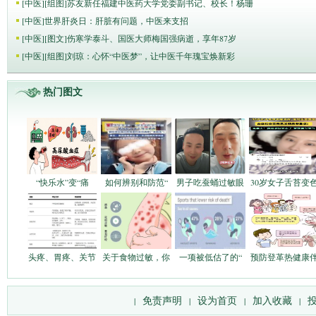
[
中医
]
[组图]
苏友新任福建中医药大学党委副书记、校长！杨珊
[
中医
]
世界肝炎日：肝脏有问题，中医来支招
[
中医
]
[图文]
伤寒学泰斗、国医大师梅国强病逝，享年87岁
[
中医
]
[组图]
刘琼：心怀“中医梦”，让中医千年瑰宝焕新彩
热门图文
“快乐水”变“痛
如何辨别和防范“
男子吃蚕蛹过敏眼
30岁女子舌苔变
头疼、胃疼、关节
关于食物过敏，你
一项被低估了的“
预防登革热健康
免责声明
设为首页
加入收藏
|
|
|
|