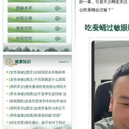
的一幕，引发不少网友关注
图解本草
么吃蚕蛹会过敏？”
中医古籍
吃蚕蛹过敏眼
康复学院
中药学院
健康知识
more>>
[
女性保健
]
[图文]
尖锐湿疣在衣物床单
[
女性保健
]
[图文]
子宫肌瘤是什么原因
[
用药常识
]
慢性萎缩性胃炎联合用药方
[
养生保健
]
[组图]
这不是养生是找病 这
[
疾病预防
]
染发剂烫发剂中的化学成分
[
用药常识
]
[图文]
这类常备药18岁以下
[
男性健康
]
[组图]
秋葵真的能“壮阳”
[
优生优育
]
维生素D，孩子补对了吗？