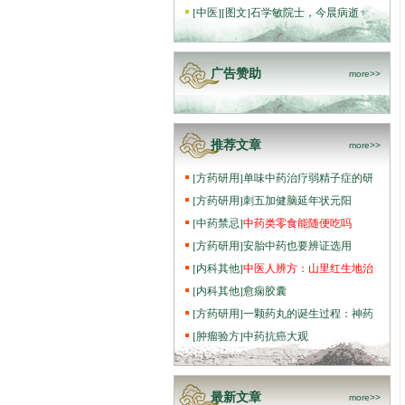
[
中医
]
[图文]
石学敏院士，今晨病逝
广告赞助
more>>
推荐文章
more>>
[
方药研用
]
单味中药治疗弱精子症的研
[
方药研用
]
刺五加健脑延年状元阳
[
中药禁忌
]
中药类零食能随便吃吗
[
方药研用
]
安胎中药也要辨证选用
[
内科其他
]
中医人辨方：山里红生地治
[
内科其他
]
愈痫胶囊
[
方药研用
]
一颗药丸的诞生过程：神药
[
肿瘤验方
]
中药抗癌大观
最新文章
more>>