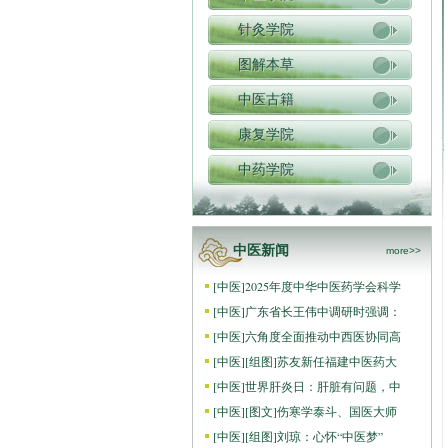
针灸学院
图解本草
中医古籍
康复学院
中药学院
中医新闻
more>>
[
中医
]
2025年度中华中医药学会科学
[
中医
]
广东省长王伟中调研时强调：
[
中医
]
六角度全面推动中西医协同高
[
中医
]
[组图]
苏友新任福建中医药大
[
中医
]
世界肝炎日：肝脏有问题，中
[
中医
]
[图文]
伤寒学泰斗、国医大师
[
中医
]
[组图]
刘琼：心怀“中医梦”