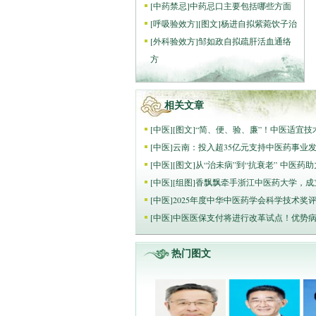
[
中药禁忌
]
中药忌口主要包括哪些方面
[
呼吸验效方
]
[图文]
杨进自拟紫菀饮子治
[
外科验效方
]
邹如政自拟疏肝活血通络
方
相关文章
[
中医
]
[图文]
“简、便、验、廉”！中医适宜技术
[
中医
]
云南：投入超35亿元支持中医药事业
[
中医
]
[图文]
从“治未病”到“抗衰老” 中医药
[
中医
]
[组图]
香飘飘牵手浙江中医药大学，成
[
中医
]
2025年度中华中医药学会科学技术奖
[
中医
]
中医医保支付将进行改革试点！优势
热门图文