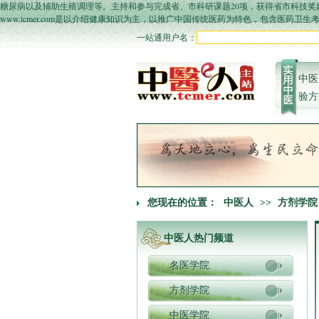
糖尿病以及辅助生殖调理等。主持和参与完成省、市科研课题20项，获得省市科技奖
www.tcmer.com是以介绍健康知识为主，以推广中国传统医药为特色，包含医药
一站通用户名：
中医
验方
您现在的位置：
中医人
>>
方剂学院
中医人热门频道
名医学院
方剂学院
中医学院