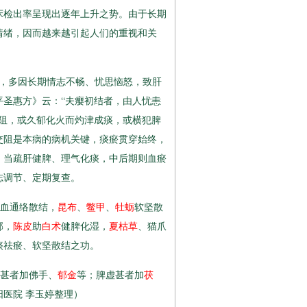
床检出率呈现出逐年上升之势。由于长期
情绪，因而越来越引起人们的重视和关
关，多因长期情志不畅、忧思恼怒，致肝
圣惠方》云：“夫瘿初结者，由人忧恚
阻，或久郁化火而灼津成痰，或横犯脾
交阻是本病的病机关键，痰瘀贯穿始终，
，当疏肝健脾、理气化痰，中后期则血瘀
志调节、定期复查。
血通络散结，
昆布
、
鳖甲
、
牡蛎
软坚散
郁，
陈皮
助
白术
健脾化湿，
夏枯草
、猫爪
痰祛瘀、软坚散结之功。
甚者加佛手、
郁金
等；脾虚甚者加
茯
医院 李玉婷整理）