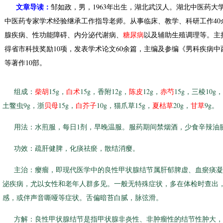
文章导读：
邹如政，男，1963年出生，湖北武汉人。湖北中医药
中医药专家学术经验继承工作指导老师。从事临床、教学、科研工作40
腺疾病、性功能障碍、内分泌代谢病、
糖尿病
以及辅助生殖调理等。主
得省市科技奖励10项，发表学术论文60余篇，主编及参编《男科疾病
等著作10部。
组成：
柴胡
15g，
白术
15g，香附12g，
陈皮
12g，
赤芍
15g，三棱10g，
土鳖虫9g，浙
贝母
15g，
白芥子
10g，猫爪草15g，
夏枯草
20g，
甘草
9g。
用法：水煎服，每日1剂，早晚温服。服药期间禁烟酒，少食辛辣油
功效：疏肝健脾，化痰祛瘀，散结消瘿。
主治：瘿瘤，即现代医学中的良性甲状腺结节属肝郁脾虚、血瘀痰凝
泌疾病，尤以女性和老年人群多见。一般无特殊症状，多在体检时查出
感，或伴声音嘶哑等症状。舌偏暗苔白腻，脉弦滑。
方解：良性甲状腺结节是指甲状腺非炎性、非肿瘤性的结节性肿大，