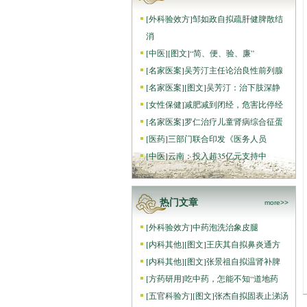
[
外科验效方
]
邹如政自拟疏肝健脾散结
消
[
中医
]
[图文]
“简、便、验、廉”
[
名家医案
]
吴芳汀主任论治良性前列腺
[
名家医案
]
[图文]
吴芳汀：治下肢深静
[
女性保健
]
减肥减到闭经，危害比停经
[
名家医案
]
罗仁治疗儿童肾病综合征蛋
[
医药
]
三部门联合印发《医务人员
[
中医
]
云南：投入超35亿元支持中
热门文章
more>>
[
外科验效方
]
中药泡洗治象皮腿
[
内科其他
]
[图文]
王庆其自拟鼻炎通方
[
内科其他
]
[图文]
张景祖自拟温肾补脾
[
方药研用
]
吃中药，怎能不知“道地药
[
五官科验方
]
[图文]
张杰自拟固表止涕汤