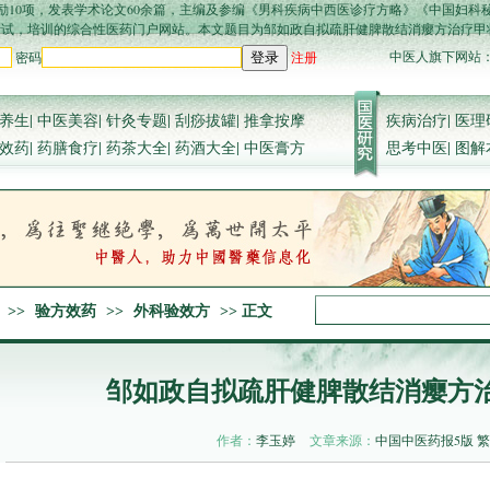
励10项，发表学术论文60余篇，主编及参编《男科疾病中西医诊疗方略》《中国妇科
卫生考试，培训的综合性医药门户网站。本文题目为邹如政自拟疏肝健脾散结消瘿方治疗甲状腺
中医人旗下网站
密码
注册
登录
养生
|
中医美容
|
针灸专题
|
刮痧拔罐
|
推拿按摩
疾病治疗
|
医理
效药
|
药膳食疗
|
药茶大全
|
药酒大全
|
中医膏方
思考中医
|
图解
>>
验方效药
>>
外科验效方
>> 正文
邹如政自拟疏肝健脾散结消瘿方
作者：
李玉婷
文章来源：
中国中医药报5版
繁