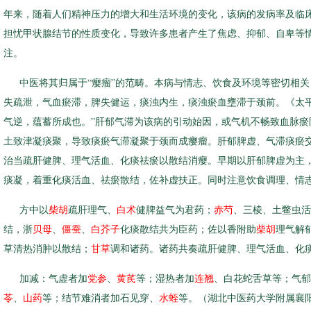
年来，随着人们精神压力的增大和生活环境的变化，该病的发病率及临
担忧甲状腺结节的性质变化，导致许多患者产生了焦虑、抑郁、自卑等
注。
中医将其归属于“瘿瘤”的范畴。本病与情志、饮食及环境等密切相
失疏泄，气血瘀滞，脾失健运，痰浊内生，痰浊瘀血壅滞于颈前。《太平
气逆，蕴蓄所成也。”肝郁气滞为该病的引动始因，或气机不畅致血脉瘀
土致津凝痰聚，导致痰瘀气滞凝聚于颈而成瘿瘤。肝郁脾虚、气滞痰瘀
治当疏肝健脾、理气活血、化痰祛瘀以散结消瘿。早期以肝郁脾虚为主
痰凝，着重化痰活血、祛瘀散结，佐补虚扶正。同时注意饮食调理、情
方中以
柴胡
疏肝理气、
白术
健脾益气为君药；
赤芍
、三棱、土鳖虫活
结，浙
贝母
、
僵蚕
、
白芥子
化痰散结共为臣药；佐以香附助
柴胡
理气解
草清热消肿以散结；
甘草
调和诸药。诸药共奏疏肝健脾、理气活血、化
加减：气虚者加
党参
、
黄芪
等；湿热者加
连翘
、白花蛇舌草等；气郁
苓
、
山药
等；结节难消者加石见穿、
水蛭
等。（湖北中医药大学附属襄阳