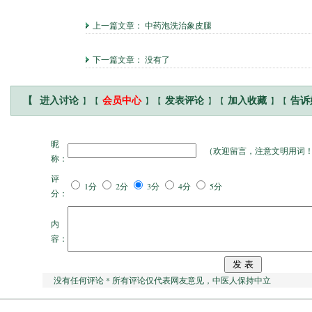
上一篇文章：
中药泡洗治象皮腿
下一篇文章： 没有了
】【
】【
】【
】【
【
进入讨论
会员中心
发表评论
加入收藏
告诉
昵
（
欢迎留言，注意文明用词
称：
评
1分
2分
3分
4分
5分
分：
内
容：
没有任何评论 * 所有评论仅代表网友意见，中医人保持中立