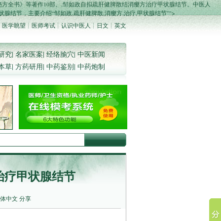
秘方全书》等著作10部。,邹如政自拟疏肝健脾散结消瘿方治疗甲状腺结节。中医人
结节，主要介绍“邹如政,疏肝健脾散,消瘿方,治疗,甲状腺结节”">
：
医学眺望
┊
医师考试
┊
认识中医人
┊
日文
┊
英文
研究
|
名家医案
|
经络腧穴
|
中医新闻
本草
|
方药研用
|
中药鉴别
|
中药炮制
治疗甲状腺结节
体中文
分享