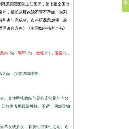
大学附属襄阳医院主任医师，第七批全国老
余年，擅长从肝论治不育不孕症、前列
持和参与完成省、市科研课题20项，获
中西医诊疗方略》《中国妇科秘方全书》
昆布
15g，
鳖甲
15g，
牡蛎
20g，
僵蚕
9g，
腻之品，少饮浓咖啡等。
者。良性甲状腺结节是临床常见的内分
，部分患者见颈部肿胀、不适，咽部异物
呈单发或多发，有囊性或实性之别。近