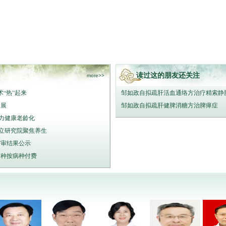
读过这的朋友还关注
more>>
“热”起来
邹如政自拟疏肝活血通络方治疗精索静
发展
邹如政自拟疏肝健脾消糖方治脾瘅症
助力健康老龄化
立研究院聚焦养生
评审结果公示
病种按病种付费