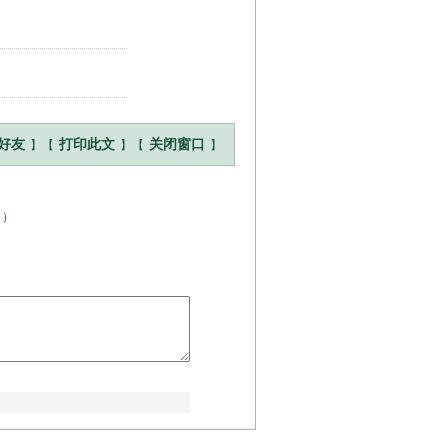
】【
】【
】
好友
打印此文
关闭窗口
！
）