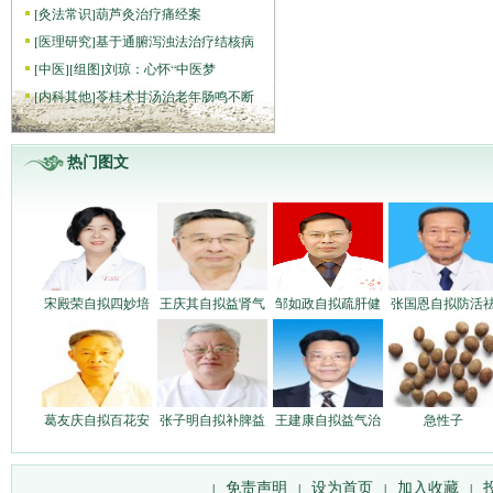
[
灸法常识
]
葫芦灸治疗痛经案
[
医理研究
]
基于通腑泻浊法治疗结核病
[
中医
]
[组图]
刘琼：心怀“中医梦
[
内科其他
]
苓桂术甘汤治老年肠鸣不断
热门图文
宋殿荣自拟四妙培
王庆其自拟益肾气
邹如政自拟疏肝健
张国恩自拟防活
葛友庆自拟百花安
张子明自拟补脾益
王建康自拟益气治
急性子
免责声明
设为首页
加入收藏
|
|
|
|