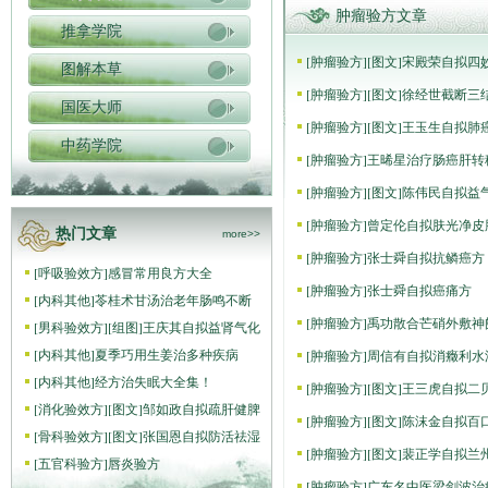
肿瘤验方文章
推拿学院
[
肿瘤验方
]
[图文]
宋殿荣自拟四
图解本草
[
肿瘤验方
]
[图文]
徐经世截断三
国医大师
[
肿瘤验方
]
[图文]
王玉生自拟肺
中药学院
[
肿瘤验方
]
王晞星治疗肠癌肝转
[
肿瘤验方
]
[图文]
陈伟民自拟益
[
肿瘤验方
]
曾定伦自拟肤光净皮
热门文章
more>>
[
肿瘤验方
]
张士舜自拟抗鳞癌方
[
呼吸验效方
]
感冒常用良方大全
[
肿瘤验方
]
张士舜自拟癌痛方
[
内科其他
]
苓桂术甘汤治老年肠鸣不断
[
肿瘤验方
]
禹功散合芒硝外敷神
[
男科验效方
]
[组图]
王庆其自拟益肾气化
[
内科其他
]
夏季巧用生姜治多种疾病
[
肿瘤验方
]
周信有自拟消癥利水
[
内科其他
]
经方治失眠大全集！
[
肿瘤验方
]
[图文]
王三虎自拟二
[
消化验效方
]
[图文]
邹如政自拟疏肝健脾
[
肿瘤验方
]
[图文]
陈沫金自拟百
[
骨科验效方
]
[图文]
张国恩自拟防活祛湿
[
肿瘤验方
]
[图文]
裴正学自拟兰
[
五官科验方
]
唇炎验方
[
肿瘤验方
]
广东名中医梁剑波治