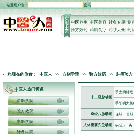
一站通用户名：
密码
中医养生
|
中医美容
|
针灸专题
|
刮
验方效药
|
药膳食疗
|
药茶大全
|
药
您现在的位置：
中医人
>>
方剂学院
>>
验方效药
>>
肿瘤验方
中医人热门频道
手太阴肺经
十二经脉动画
名医学院
手阳明大肠
验方效药
任脉
督脉
奇经八脉动画
中医学院
头(正)
头
人体重要穴位动画
针灸学院