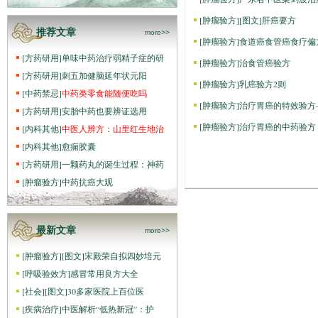
[
肿瘤验方
]
[图文]
肝癌要方
推荐文章
more>>
[
肿瘤验方
]
食道癌食管癌食疗偏
[
方药研用
]
单味中药治疗弱精子症的研
[
肿瘤验方
]
治食管癌验方
[
方药研用
]
刺五加健脑延年状元阳
[
肿瘤验方
]
乳癌验方2则
[
中药禁忌
]
中药类零食能随便吃吗
[
肿瘤验方
]
治疗胃癌的特效验方
[
方药研用
]
安胎中药也要辨证选用
[
肿瘤验方
]
治疗胃癌的中药验方
[
内科其他
]
中医人辨方：山里红生地治
[
内科其他
]
愈痫胶囊
[
方药研用
]
一颗药丸的诞生过程：神药
[
肿瘤验方
]
中药抗癌大观
最新文章
more>>
[
肿瘤验方
]
[图文]
宋殿荣自拟四妙培元
[
呼吸验效方
]
感冒常用良方大全
[
社会
]
[图文]
30多家医院上百位医
[
疾病治疗
]
中医解析“低热新冠”：护