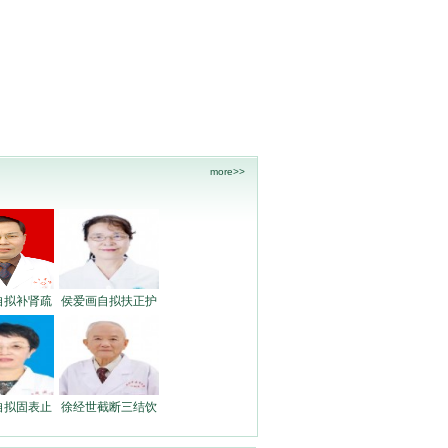
more>>
自拟补肾疏
侯爱画自拟扶正护
自拟固表止
徐经世截断三结饮