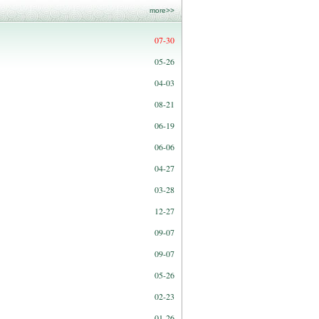
more>>
07-30
05-26
04-03
08-21
06-19
06-06
04-27
03-28
12-27
09-07
09-07
05-26
02-23
01-26