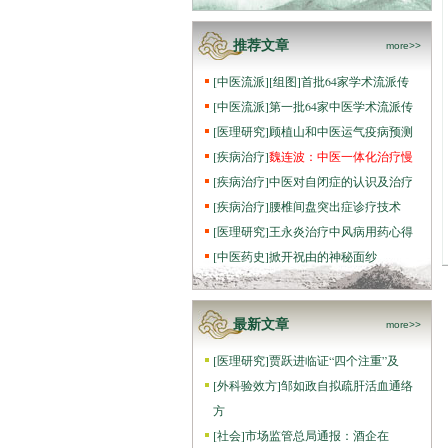
推荐文章
more>>
[
中医流派
]
[组图]
首批64家学术流派传
[
中医流派
]
第一批64家中医学术流派传
[
医理研究
]
顾植山和中医运气疫病预测
[
疾病治疗
]
魏连波：中医一体化治疗慢
[
疾病治疗
]
中医对自闭症的认识及治疗
[
疾病治疗
]
腰椎间盘突出症诊疗技术
[
医理研究
]
王永炎治疗中风病用药心得
[
中医药史
]
掀开祝由的神秘面纱
最新文章
more>>
[
医理研究
]
贾跃进临证“四个注重”及
[
外科验效方
]
邹如政自拟疏肝活血通络
方
[
社会
]
市场监管总局通报：酒企在