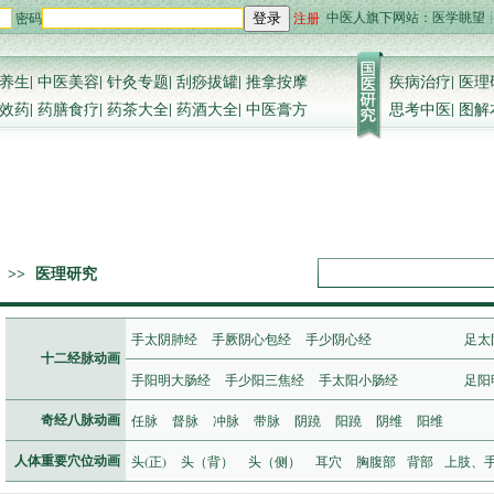
中医人旗下网站：
医学眺望
密码
注册
登录
养生
|
中医美容
|
针灸专题
|
刮痧拔罐
|
推拿按摩
疾病治疗
|
医理
效药
|
药膳食疗
|
药茶大全
|
药酒大全
|
中医膏方
思考中医
|
图解
>>
医理研究
手太阴肺经
手厥阴心包经
手少阴心经
足太
十二经脉动画
手阳明大肠经
手少阳三焦经
手太阳小肠经
足阳
任脉
督脉
冲脉
带脉
阴蹺
阳蹺
阴维
阳维
奇经八脉动画
头(正)
头（背）
头（侧）
耳穴
胸腹部
背部
上肢、
人体重要穴位动画