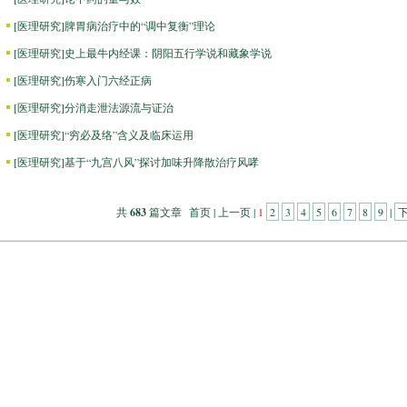
[
医理研究
]
脾胃病治疗中的“调中复衡”理论
[
医理研究
]
史上最牛内经课：阴阳五行学说和藏象学说
[
医理研究
]
伤寒入门六经正病
[
医理研究
]
分消走泄法源流与证治
[
医理研究
]
“穷必及络”含义及临床运用
[
医理研究
]
基于“九宫八风”探讨加味升降散治疗风哮
共
683
篇文章 首页 | 上一页 |
1
2
3
4
5
6
7
8
9
|