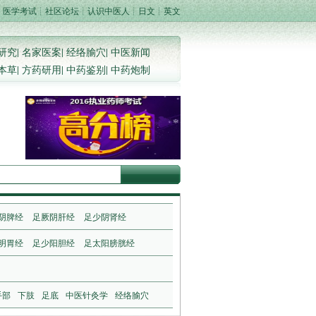
┊
医学考试
┊
社区论坛
┊
认识中医人
┊
日文
┊
英文
研究
|
名家医案
|
经络腧穴
|
中医新闻
本草
|
方药研用
|
中药鉴别
|
中药炮制
阴脾经
足厥阴肝经
足少阴肾经
明胃经
足少阳胆经
足太阳膀胱经
手部
下肢
足底
中医针灸学
经络腧穴