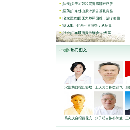
[
法规
]
关于加强和完善麻醉医疗服
[
医药
]
广东佛山累计报告基孔肯雅
[
名家医案
]
国医大师禤国维：治疗顽固
[
临床
]
[组图]
基孔肯雅热：从病毒
[
社会
]
广东顺德报告确诊478例基
热门图文
宋殿荣自拟四妙培
王庆其自拟益肾气
邹
葛友庆自拟百花安
张子明自拟补脾益
王