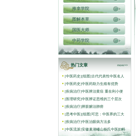
推拿学院
图解本草
国医大师
中药学院
热门文章
more>>
[
中医药史
]
[组图]
古代代表性中医名人
[
中医药史
]
中医药助力生殖有优势
[
疾病治疗
]
中医辨治黄疸 重在利小便
[
医理研究
]
中医辨证思维的三个层次
[
疾病治疗
]
辨脏腑治肺痨
[
思考中医
]
[组图]
可悲：中医界的三大
[
疾病治疗
]
中医治眼病方法多
[
中医流派
]
安徽巢湖峏山杨氏中医妇科