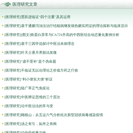
医理研究文章
[
医理研究
]
贾跃进临证“四个注重”及其运用
[
医理研究
]
基于通腑泻浊法治疗结核病继发痰热腑实闭证的理论探析与临床启示
[
医理研究
]
[图文]
铁蛋白异常与CA724升高的中西医结合动态量化案例分析
[
医理研究
]
基于三因学说探讨中医治未病理念
[
医理研究
]
叶天士逐月养胎法发微
[
医理研究
]
“虚不受补”是个伪命题
[
医理研究
]
不临证无以论理论之价值方药之疗效
[
医理研究
]
“利小便实大便”析议
[
医理研究
]
陆广莘正气免疫论
[
医理研究
]
中医辨证思维的三个层次
[
医理研究
]
论中医治法的常与变
[
医理研究
]
顾植山：从五运六气分析此次新型冠状病毒感染疫情
[
医理研究
]
汤之有引，如舟之有楫
[
医理研究
]
论中药的量与效