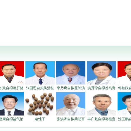
如政自拟疏肝健
张国恩自拟防活祛
李乃庚自拟霰肿汤
洪秀珍自拟首乌膏
邹如政
建康自拟益气治
急性子
张洪洲自拟柴胡百
丰广魁自拟葛根定
沈玉鹏