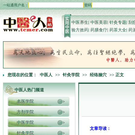
一站通用户名：
密码
中医养生
|
中医美容
|
针灸专题
|
刮
验方效药
|
药膳食疗
|
药茶大全
|
药
您现在的位置：
中医人
>>
针灸学院
>>
经络腧穴
>> 正文
中医人热门频道
名医学院
方剂学院
中医学院
文章导读：
针灸学院