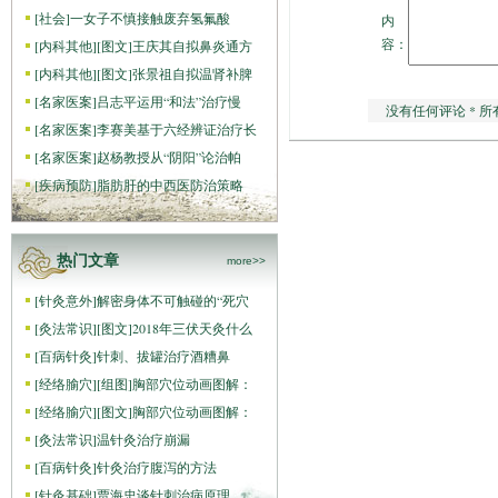
[
社会
]
一女子不慎接触废弃氢氟酸
内
容：
[
内科其他
]
[图文]
王庆其自拟鼻炎通方
[
内科其他
]
[图文]
张景祖自拟温肾补脾
[
名家医案
]
吕志平运用“和法”治疗慢
没有任何评论 * 所
[
名家医案
]
李赛美基于六经辨证治疗长
[
名家医案
]
赵杨教授从“阴阳”论治帕
[
疾病预防
]
脂肪肝的中西医防治策略
热门文章
more>>
[
针灸意外
]
解密身体不可触碰的“死穴
[
灸法常识
]
[图文]
2018年三伏天灸什么
[
百病针灸
]
针刺、拔罐治疗酒糟鼻
[
经络腧穴
]
[组图]
胸部穴位动画图解：
[
经络腧穴
]
[图文]
胸部穴位动画图解：
[
灸法常识
]
温针灸治疗崩漏
[
百病针灸
]
针灸治疗腹泻的方法
[
针灸基础
]
贾海忠谈针刺治病原理