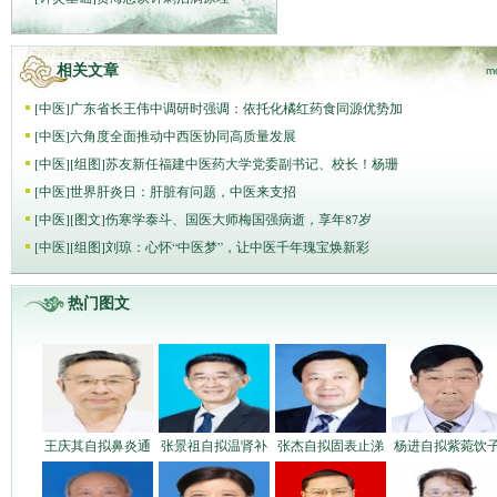
相关文章
m
[
中医
]
广东省长王伟中调研时强调：依托化橘红药食同源优势加
[
中医
]
六角度全面推动中西医协同高质量发展
[
中医
]
[组图]
苏友新任福建中医药大学党委副书记、校长！杨珊
[
中医
]
世界肝炎日：肝脏有问题，中医来支招
[
中医
]
[图文]
伤寒学泰斗、国医大师梅国强病逝，享年87岁
[
中医
]
[组图]
刘琼：心怀“中医梦”，让中医千年瑰宝焕新彩
热门图文
王庆其自拟鼻炎通
张景祖自拟温肾补
张杰自拟固表止涕
杨进自拟紫菀饮