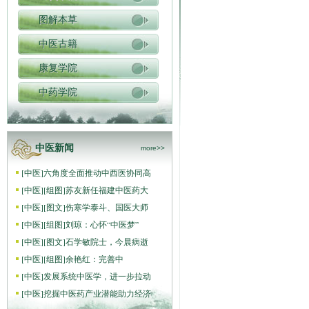
图解本草
中医古籍
康复学院
中药学院
中医新闻
more>>
[
中医
]
六角度全面推动中西医协同高
[
中医
]
[组图]
苏友新任福建中医药大
[
中医
]
[图文]
伤寒学泰斗、国医大师
[
中医
]
[组图]
刘琼：心怀“中医梦”
[
中医
]
[图文]
石学敏院士，今晨病逝
[
中医
]
[组图]
​余艳红：完善中
[
中医
]
发展系统中医学，进一步拉动
[
中医
]
挖掘中医药产业潜能助力经济