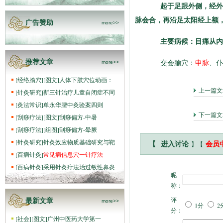
起于足跟外侧，经外踝
脉会合，再沿足太阳经上额
广告赞助
more>>
主要病候：目痛从内眦
交会腧穴：
申脉
、仆
推荐文章
more>>
[
经络腧穴
]
[图文]
人体下肢穴位动画：
上一篇
[
针灸研究
]
靳三针治疗儿童自闭症不同
[
灸法常识
]
单永华膻中灸验案四则
下一篇
[
刮痧疗法
]
[图文]
刮痧偏方-中暑
[
刮痧疗法
]
[组图]
刮痧偏方-晕厥
[
针灸研究
]
针灸效应物质基础研究与靶
】【
【
进入讨论
会员
[
百病针灸
]
常见病信息穴一针疗法
[
百病针灸
]
采用针灸疗法治过敏性鼻炎
昵
称：
评
最新文章
more>>
1分
2
分：
[
社会
]
[图文]
广州中医药大学第一