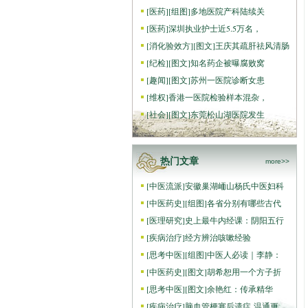
[
医药
]
[组图]
多地医院产科陆续关
[
医药
]
深圳执业护士近5.5万名，
[
消化验效方
]
[图文]
王庆其疏肝祛风清肠
[
纪检
]
[图文]
知名药企被曝腐败窝
[
趣闻
]
[图文]
苏州一医院诊断女患
[
维权
]
香港一医院检验样本混杂，
[
社会
]
[图文]
东莞松山湖医院发生
热门文章
more>>
[
中医流派
]
安徽巢湖峏山杨氏中医妇科
[
中医药史
]
[组图]
各省分别有哪些古代
[
医理研究
]
史上最牛内经课：阴阳五行
[
疾病治疗
]
经方辨治咳嗽经验
[
思考中医
]
[组图]
中医人必读｜李静：
[
中医药史
]
[图文]
胡希恕用一个方子折
[
思考中医
]
[图文]
余艳红：传承精华
[
疾病治疗
]
脑血管梗塞后遗症 温通更