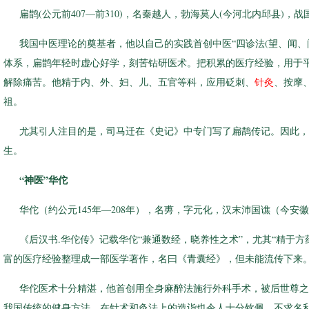
扁鹊(公元前407—前310)，名秦越人，勃海莫人(今河北内邱县)，
我国中医理论的奠基者，他以自己的实践首创中医“四诊法(望、闻、
体系，扁鹊年轻时虚心好学，刻苦钻研医术。把积累的医疗经验，用于
解除痛苦。他精于内、外、妇、儿、五官等科，应用砭刺、
针灸
、按摩
祖。
尤其引人注目的是，司马迁在《史记》中专门写了扁鹊传记。因此，
生。
“神医”华佗
华佗（约公元145年—208年），名旉，字元化，汉末沛国谯（今安
《后汉书.华佗传》记载华佗“兼通数经，晓养性之术”，尤其“精于方
富的医疗经验整理成一部医学著作，名曰《青囊经》，但未能流传下来
华佗医术十分精湛，他首创用全身麻醉法施行外科手术，被后世尊之为
我国传统的健身方法，在针术和灸法上的造诣也令人十分钦佩。不求名