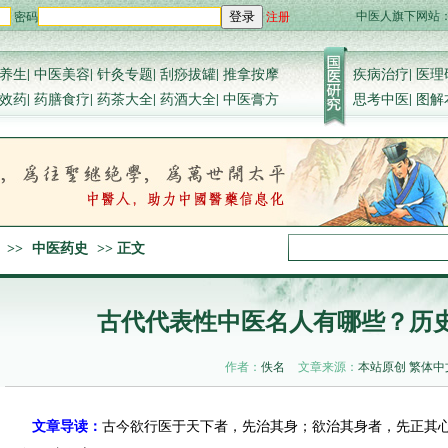
中医人旗下网站
密码
注册
登录
养生
|
中医美容
|
针灸专题
|
刮痧拔罐
|
推拿按摩
疾病治疗
|
医理
效药
|
药膳食疗
|
药茶大全
|
药酒大全
|
中医膏方
思考中医
|
图解
>>
中医药史
>> 正文
古代代表性中医名人有哪些？历
作者：
佚名
文章来源：
本站原创
繁体中
文章导读：
古今欲行医于天下者，先治其身；欲治其身者，先正其