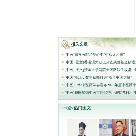
相关文章
[
中医
]
南方医院吕英心中的“薪火相传”
[
中医
]
[图文]
香港浸大获伍絜宜慈善基金捐赠2
[
中医
]
[图文]
清华大学两院士团队联手攻坚中
[
中医
]
浙江：数字赋能打造“浙里中医大脑”
[
中医
]
中华中医药学会发布2023年度中医药
[
中医
]
我国加强中医古籍保护、研究与利用 
热门图文