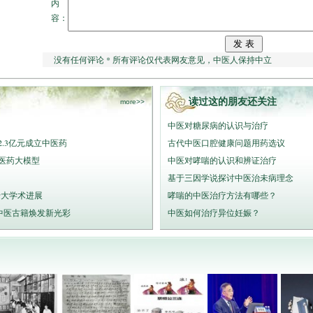
内
容：
没有任何评论 * 所有评论仅代表网友意见，中医人保持中立
读过这的朋友还关注
more>>
中医对糖尿病的认识与治疗
.3亿元成立中医药
古代中医口腔健康问题用药选议
医药大模型
中医对哮喘的认识和辨证治疗
基于三因学说探讨中医治未病理念
十大学术进展
哮喘的中医治疗方法有哪些？
中医古籍焕发新光彩
中医如何治疗异位妊娠？