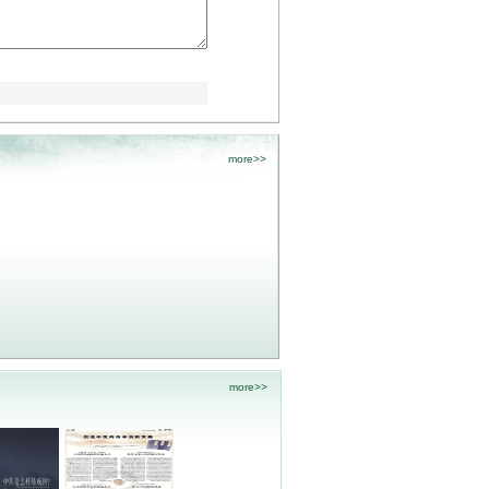
more>>
more>>