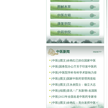
图解本草
中医古籍
康复学院
中药学院
中医新闻
more>>
[
中医
]
[图文]
余艳红已担任国家中医
[
中医
]
国务院办公厅关于印发中医药
[
中医
]
中医院学科专科学术影响力排
[
中医
]
[图文]
国家中医药管理局党组
[
中医
]
[图文]
王永炎院士：做立大志
[
中医
]
[组图]
喜讯！广东新增1名国医
[
中医
]
2022年全国名老中医药专家传
[
中医
]
[图文]
余艳红：充分发挥中医