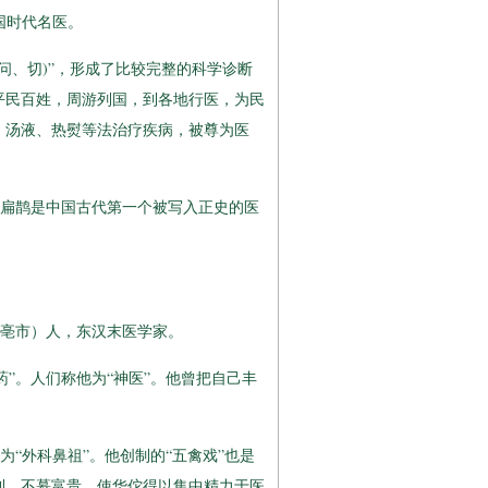
战国时代名医。
问、切)”，形成了比较完整的科学诊断
平民百姓，周游列国，到各地行医，为民
、汤液、热熨等法治疗疾病，被尊为医
扁鹊是中国古代第一个被写入正史的医
徽亳市）人，东汉末医学家。
药”。人们称他为“神医”。他曾把自己丰
。
“外科鼻祖”。他创制的“五禽戏”也是
利，不慕富贵，使华佗得以集中精力于医