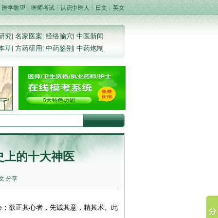
：
医学眺望
┊
医师考试
┊
认识中医人
┊
日文
┊
英文
研究
|
名家医案
|
经络腧穴
|
中医新闻
本草
|
方药研用
|
中药鉴别
|
中药炮制
史上的十大神医
文
分享
心；欲正其心者，先诚其意，精其术。此