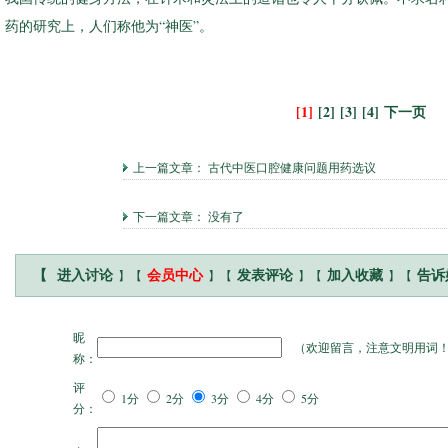
药的研究上，人们称他为“神医”。
[1]
[2]
[3]
[4]
下一页
上一篇文章：
古代中医口腔健康问题用药选议
下一篇文章： 没有了
】【
】【
】【
】【
【
进入讨论
会员中心
发表评论
加入收藏
告诉
昵
（
欢迎留言，注意文明用词
称：
评
1分
2分
3分
4分
5分
分：