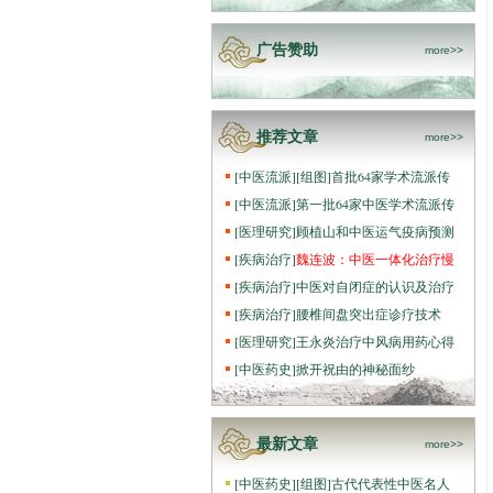
广告赞助
more>>
推荐文章
more>>
[
中医流派
]
[组图]
首批64家学术流派传
[
中医流派
]
第一批64家中医学术流派传
[
医理研究
]
顾植山和中医运气疫病预测
[
疾病治疗
]
魏连波：中医一体化治疗慢
[
疾病治疗
]
中医对自闭症的认识及治疗
[
疾病治疗
]
腰椎间盘突出症诊疗技术
[
医理研究
]
王永炎治疗中风病用药心得
[
中医药史
]
掀开祝由的神秘面纱
最新文章
more>>
[
中医药史
]
[组图]
古代代表性中医名人