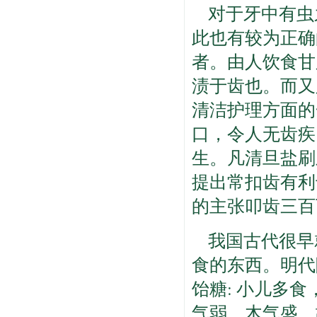
对于牙中有虫
此也有较为正确的
者。由人饮食甘
渍于齿也。而又
清洁护理方面的
口，令人无齿疾
生。凡清旦盐刷
提出常扣齿有利
的主张叩齿三百
我国古代很早
食的东西。明代
饴糖: 小儿多
气弱，木气盛，