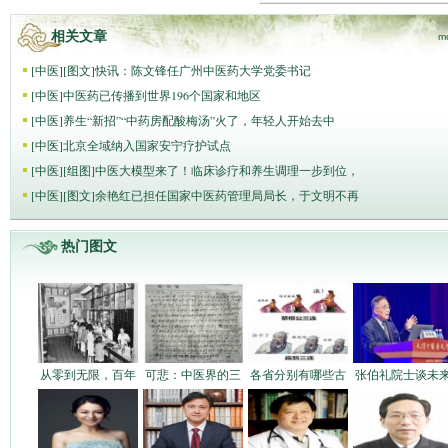
相关文章
m
[
中医
]
[图文]
快讯：陈文锋任广州中医药大学党委书记
[
中医
]
中医药已传播到世界196个国家和地区
[
中医
]
养生“新招”“中药房配酸梅汤”火了，年轻人开始去中
[
中医
]
北京全域纳入国家安宁疗护试点
[
中医
]
[组图]
中医大模型来了！临床诊疗和养生调理一步到位，
[
中医
]
[图文]
余艳红已担任国家中医药管理局局长，于文明不再
热门图文
从零到无限，百年
可悲：中医界的三
各省分别有哪些古
张伯礼院士谈未