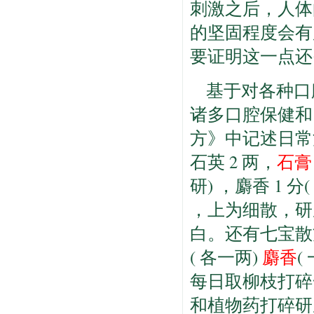
刺激之后，人体
的坚固程度会有
要证明这一点还
基于对各种口
诸多口腔保健和
方》中记述日常
石英 2 两，
石膏
研) ，麝香 1 分(
，上为细散，研
白。还有七宝散
( 各一两)
麝香
(
每日取柳枝打碎
和植物药打碎研