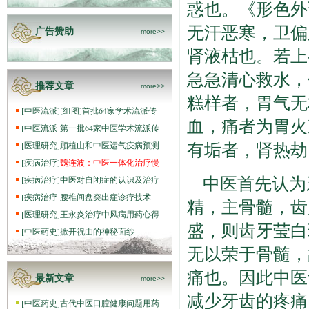
惑也。《形色外
无汗恶寒，卫偏
广告赞助
more>>
肾液枯也。若上
急急清心救水，
推荐文章
more>>
糕样者，胃气无
[
中医流派
]
[组图]
首批64家学术流派传
血，痛者为胃火
[
中医流派
]
第一批64家中医学术流派传
有垢者，肾热劫
[
医理研究
]
顾植山和中医运气疫病预测
[
疾病治疗
]
魏连波：中医一体化治疗慢
中医首先认为
[
疾病治疗
]
中医对自闭症的认识及治疗
[
疾病治疗
]
腰椎间盘突出症诊疗技术
精，主骨髓，齿
[
医理研究
]
王永炎治疗中风病用药心得
盛，则齿牙莹白
[
中医药史
]
掀开祝由的神秘面纱
无以荣于骨髓，
痛也。因此中医
最新文章
more>>
减少牙齿的疼痛
[
中医药史
]
古代中医口腔健康问题用药