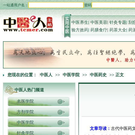
一站通用户名：
密码
中医养生
|
中医美容
|
针灸专题
|
刮
验方效药
|
药膳食疗
|
药茶大全
|
药
您现在的位置：
中医人
>>
中医学院
>>
中医药史
>> 正文
中医人热门频道
名医学院
方剂学院
中医学院
文章导读：
古代中医药
针灸学院