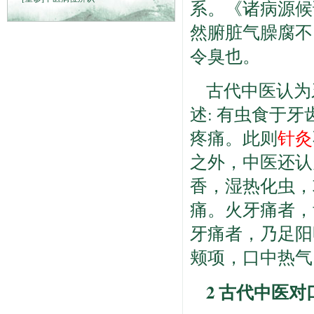
系。《诸病源候
然腑脏气臊腐不
令臭也。
古代中医认为
述: 有虫食于
疼痛。此则
针灸
之外，中医还认
香，湿热化虫，
痛。火牙痛者，
牙痛者，乃足阳
颊项，口中热气
2 古代中医