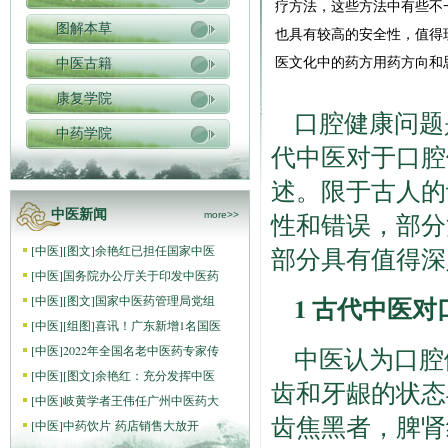
疗方法，这些方法中有些不
图解本草
也具有较高的安全性，值得
医文化中的药方用药方向和
中医古籍
康复学院
口腔健康问题
中药学院
代中医对于口腔
述。限于古人的
中医新闻
性和错误，部分
more>>
[
中医
]
[图文]
余艳红已担任国家中医
部分具有值得深
[
中医
]
国务院办公厅关于印发中医药
1 古代中医
[
中医
]
[图文]
国家中医药管理局党组
[
中医
]
[组图]
喜讯！广东新增1名国医
[
中医
]
2022年全国名老中医药专家传
中医认为口腔
[
中医
]
[图文]
余艳红：充分发挥中医
齿和牙龈的状态
[
中医
]
岐黄学者王伟任广州中医药大
齿焦黑者，脾肾
[
中医
]
中药饮片 药店销售大放开