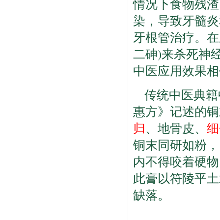
情况下食物残渣
染，导致牙髓炎
牙根管治疗。在
二砷)来杀死神
中医应用效果相
传统中医典籍
惠方》记述的铜
归
、地骨皮、
细
铜末同研如粉，
内不得咬着硬物
此膏以符陵平土
缺落。