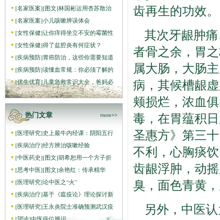
齿再生的功效。
[
名家医案
]
[图文]
林国彬运用杏苏散治
[
名家医案
]
小儿咳嗽辨误体会
其次牙龈肿痛
[
女性保健
]
让你痒得坐立不安的霉菌性
[
女性保健
]
得了盆腔炎有何症状？
者骨之余，胃之
[
疾病预防
]
胃癌防治，这些你需要知道
属大肠，大肠主
[
疾病预防
]
读懂血常规：你必须了解的
病，其候槽龈虚
[
优生优育
]
儿童急救常识大全，爸妈必
颊损烂，浓血俱
毒，在胃蕴积日
热门文章
more>>
圣惠方》第三十
[
医理研究
]
史上最牛内经课：阴阳五行
[
疾病治疗
]
经方辨治咳嗽经验
不利，心胸痰饮
[
中医药史
]
[图文]
胡希恕用一个方子折
齿龈浮肿，动摇
[
思考中医
]
[图文]
余艳红：传承精华
臭，面色青黄，
[
医理研究
]
论中医之“火”
[
疾病治疗
]
基于《瘟疫论》理论探讨新
另外，中医认
[
医理研究
]
王永炎院士准确预测武汉疫
[
望诊
]
中医病位辨识