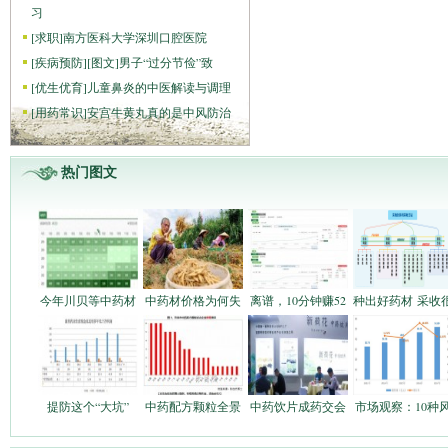
习
[
求职
]
南方医科大学深圳口腔医院
[
疾病预防
]
[图文]
男子“过分节俭”致
[
优生优育
]
儿童鼻炎的中医解读与调理
[
用药常识
]
安宫牛黄丸真的是中风防治
热门图文
今年川贝等中药材
中药材价格为何失
离谱，10分钟赚52
种出好药材 采收
提防这个“大坑”
中药配方颗粒全景
中药饮片成药交会
市场观察：10种