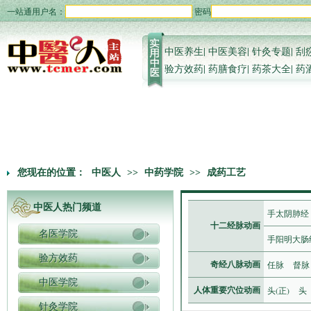
一站通用户名：
密码
中医养生
|
中医美容
|
针灸专题
|
刮
验方效药
|
药膳食疗
|
药茶大全
|
药
您现在的位置：
中医人
>>
中药学院
>>
成药工艺
中医人热门频道
手太阴肺经
十二经脉动画
名医学院
手阳明大肠
验方效药
任脉
督脉
奇经八脉动画
中医学院
头(正)
头
人体重要穴位动画
针灸学院