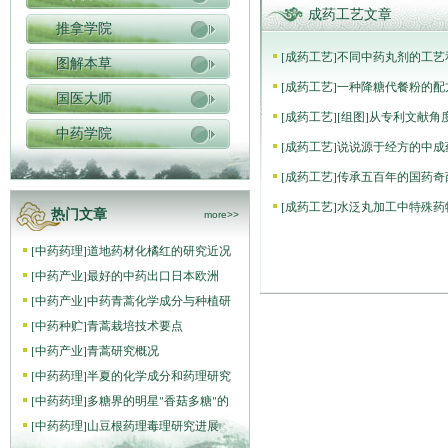
成药工艺文章
推拿学院
[
成药工艺
]
不同中药丸剂的工艺
图解本草
[
成药工艺
]
一种降糖代餐粉的配
国医大师
[
成药工艺
]
[组图]
从专利文献角
中药学院
[
成药工艺
]
说说源于经方的中成
[
成药工艺
]
传承五百年的国药奇
[
成药工艺
]
水泛丸加工中特殊药
热门文章
more>>
[
中药药理
]
道地药材化橘红的研究近况
[
中药产业
]
最好的中药出口日本欧洲
[
中药产业
]
中药青蒿化学成分与种植研
[
中药种贮
]
青蒿栽培技术要点
[
中药产业
]
青蒿研究概况
[
中药药理
]
半夏的化学成分和药理研究
[
中药药理
]
多糖界的明星"香菇多糖"的
[
中药药理
]
山豆根药理毒理研究进展