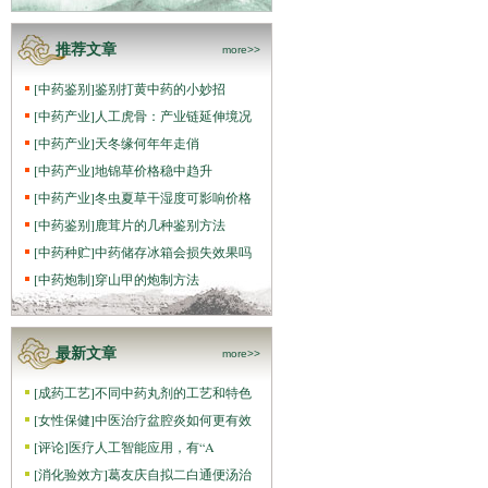
推荐文章
more>>
[
中药鉴别
]
鉴别打黄中药的小妙招
[
中药产业
]
人工虎骨：产业链延伸境况
[
中药产业
]
天冬缘何年年走俏
[
中药产业
]
地锦草价格稳中趋升
[
中药产业
]
冬虫夏草干湿度可影响价格
[
中药鉴别
]
鹿茸片的几种鉴别方法
[
中药种贮
]
中药储存冰箱会损失效果吗
[
中药炮制
]
穿山甲的炮制方法
最新文章
more>>
[
成药工艺
]
不同中药丸剂的工艺和特色
[
女性保健
]
中医治疗盆腔炎如何更有效
[
评论
]
医疗人工智能应用，有“A
[
消化验效方
]
葛友庆自拟二白通便汤治