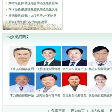
[
学术经验
]
中西医结合防治慢性肾脏病
[
学术经验
]
魏连波教授从痰论治先天性
[
疾病预防
]
警惕！28岁男子2年不吃早
[
社会
]
[图文]
抗“冻”六年的蔡磊
热门图文
王庆其自拟鼻炎通
张景祖自拟温肾补
张杰自拟固表止涕
杨进自拟紫菀饮
李乃庚自拟霰肿汤
洪秀珍自拟首乌膏
邹如政自拟补肾疏
侯爱画自拟扶正
免责声明
设为首页
加入收藏
|
|
|
|