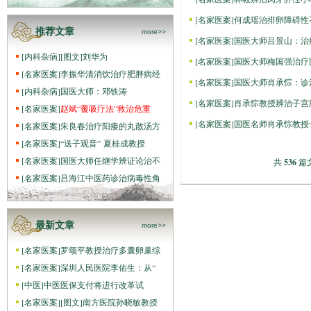
[
名家医案
]
何成瑶治排卵障碍性
推荐文章
more>>
[
名家医案
]
国医大师吕景山：治
[
内科杂病
]
[图文]
刘华为
[
名家医案
]
国医大师梅国强治疗
[
名家医案
]
李振华清消饮治疗肥胖病经
[
名家医案
]
国医大师肖承悰：诊
[
内科杂病
]
国医大师：邓铁涛
[
名家医案
]
肖承悰教授辨治子宫
[
名家医案
]
赵斌“覆吸疗法”救治危重
[
名家医案
]
国医名师肖承悰教授
[
名家医案
]
朱良春治疗阳痿的丸散汤方
[
名家医案
]
“送子观音” 夏桂成教授
[
名家医案
]
国医大师任继学辨证论治不
共
536
篇文
[
名家医案
]
吕海江中医药诊治病毒性角
最新文章
more>>
[
名家医案
]
罗颂平教授治疗多囊卵巢综
[
名家医案
]
深圳人民医院李佑生：从“
[
中医
]
中医医保支付将进行改革试
[
名家医案
]
[图文]
南方医院孙晓敏教授