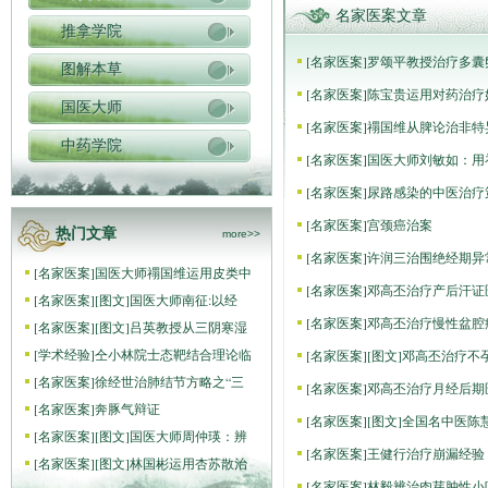
名家医案文章
推拿学院
[
名家医案
]
罗颂平教授治疗多囊
图解本草
[
名家医案
]
陈宝贵运用对药治疗
国医大师
[
名家医案
]
禤国维从脾论治非特
中药学院
[
名家医案
]
国医大师刘敏如：用
[
名家医案
]
尿路感染的中医治疗
[
名家医案
]
宫颈癌治案
热门文章
more>>
[
名家医案
]
许润三治围绝经期异
[
名家医案
]
国医大师禤国维运用皮类中
[
名家医案
]
邓高丕治疗产后汗证
[
名家医案
]
[图文]
国医大师南征:以经
[
名家医案
]
邓高丕治疗慢性盆腔
[
名家医案
]
[图文]
吕英教授从三阴寒湿
[
学术经验
]
仝小林院士态靶结合理论临
[
名家医案
]
[图文]
邓高丕治疗不
[
名家医案
]
徐经世治肺结节方略之“三
[
名家医案
]
邓高丕治疗月经后期
[
名家医案
]
奔豚气辩证
[
名家医案
]
[图文]
全国名中医陈
[
名家医案
]
[图文]
国医大师周仲瑛：辨
[
名家医案
]
王健行治疗崩漏经验
[
名家医案
]
[图文]
林国彬运用杏苏散治
[
名家医案
]
林毅辨治肉芽肿性小