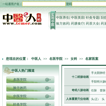
一站通用户名：
密码
中医养生
|
中医美容
|
针灸专题
|
刮
验方效药
|
药膳食疗
|
药茶大全
|
药
您现在的位置：
中医人
>>
名医学院
>>
女科
>>
名家医案
中医人热门频道
手太阴肺经
十二经脉动画
名医学院
手阳明大肠
验方效药
任脉
督脉
奇经八脉动画
中医学院
头(正)
头
人体重要穴位动画
针灸学院