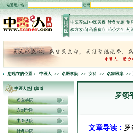
一站通用户名：
密码
中医养生
|
中医美容
|
针灸专题
|
刮
验方效药
|
药膳食疗
|
药茶大全
|
药
您现在的位置：
中医人
>>
名医学院
>>
女科
>>
名家医案
>>
中医人热门频道
罗颂
名医学院
方剂学院
中医学院
文章导读：
罗
针灸学院