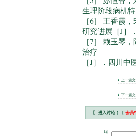
［5］ 苏恒香
生理阶段病机特点概
［6］ 王香霞
研究进展［J］．环球
［7］ 赖玉琴
治疗
［J］．四川中医，20
上一篇
下一篇文
】【
【
进入讨论
会员
昵