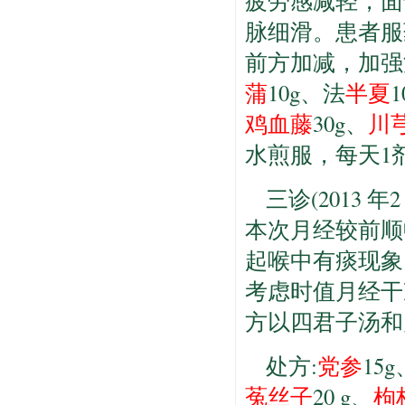
疲劳感减轻，面
脉细滑。患者服
前方加减，加强
蒲
10g、法
半夏
1
鸡血藤
30g、
川
水煎服，每天1
三诊(2013 
本次月经较前顺
起喉中有痰现象
考虑时值月经干
方以四君子汤和
处方:
党参
15g
菟丝子
20 g、
枸