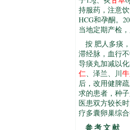
持服药，注意饮
HCG和孕酮。2
当地定期产检，
按 肥人多痰
滞经脉，血行不
导痰丸加减以化
仁
、泽兰、川
牛
后，改用健脾疏
求的患者，种子
医患双方较长时
疗多囊卵巢综合
参 考 文 献