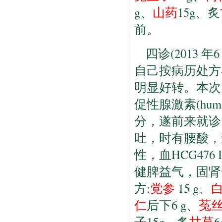
g、
山药
15g、炙
前。
四诊(2013 
自己按病历处方
明显好转。本次
促性腺激素(human 
分，遂前来就诊
吐，时有腰酸，
性，血HCG47
健脾益气，固肾
方:
党参
15 g、
仁
后下6 g、
菟
子15g、炙
甘草