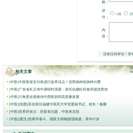
称：
评
1分
2
分：
内
容：
没有任何评论 * 所
相关文章
m
[
中医
]
中医医保支付将进行改革试点！优势病种按病种付费
[
中医
]
广东省长王伟中调研时强调：依托化橘红药食同源优势加
[
中医
]
六角度全面推动中西医协同高质量发展
[
中医
]
[组图]
苏友新任福建中医药大学党委副书记、校长！杨珊
[
中医
]
世界肝炎日：肝脏有问题，中医来支招
[
中医
]
[图文]
伤寒学泰斗、国医大师梅国强病逝，享年87岁