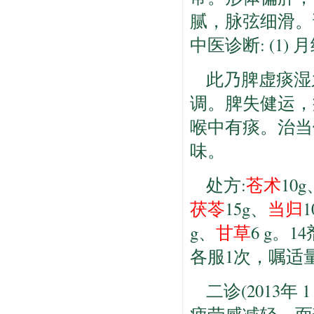
腻，脉弦细滑。诊断
中医诊断: (1)
此乃脾虚痰湿
调。脾失健运，
喉中有痰。治当
味。
处方:
苍术
10
茯苓
15g、
当归
g、
甘草
6 g。
各服1次，嘱适
二诊(2013年