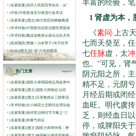
丰富的经验，笔
[
名家医案
]
深圳人民医院李佑生：从“
[
中医
]
中医医保支付将进行改革试
1 肾虚为本
[
名家医案
]
[图文]
南方医院孙晓敏教授
[
学术经验
]
中西医结合防治慢性肾脏病
《
素问
·上古
[
学术经验
]
魏连波教授从痰论治先天性
七而天癸至，任
[
疾病预防
]
警惕！28岁男子2年不吃早
[
社会
]
[图文]
抗“冻”六年的蔡磊
七
任脉
虚，太
冲
也。”可见，肾
阴元阳之所，主
热门文章
more>>
精不足，元阴亏
[
名家医案
]
国医大师禤国维运用皮类中
[
名家医案
]
[图文]
国医大师南征:以经
月经后期或闭经
[
名家医案
]
[图文]
吕英教授从三阴寒湿
血旺。明代虞抟
[
学术经验
]
仝小林院士态靶结合理论临
[
名家医案
]
徐经世治肺结节方略之“三
乏，则经血日以
[
名家医案
]
奔豚气辩证
停，或脾阳失于
[
名家医案
]
[图文]
国医大师周仲瑛：辨
致瘀阻经脉，气
[
名家医案
]
[图文]
林国彬运用杏苏散治