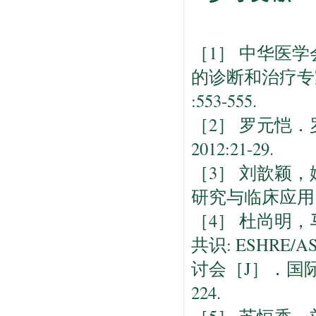
［1］ 中华医
的诊断和治疗专家
:553-555.
［2］ 罗元恺
2012:21-29.
［3］ 刘歆颖
研究与临床应用［J
［4］ 杜尚明
共识: ESHRE
讨会［J］．国际生
224.