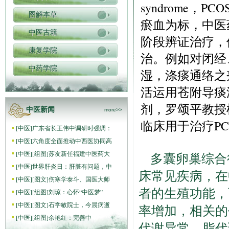
syndrome，
图解本草
瘀血为标，中医
中医古籍
阶段辨证治疗，
康复学院
治。例如对闭经
中药学院
湿，涤痰通络之
活运用苍附导痰
剂，罗颂平教授
中医新闻
more>>
临床用于治疗P
[
中医
]
广东省长王伟中调研时强调：
[
中医
]
六角度全面推动中西医协同高
[
中医
]
[组图]
苏友新任福建中医药大
多囊卵巢综合征(po
[
中医
]
世界肝炎日：肝脏有问题，中
床常见疾病，在
[
中医
]
[图文]
伤寒学泰斗、国医大师
者的生殖功能，
[
中医
]
[组图]
刘琼：心怀“中医梦”
[
中医
]
[图文]
石学敏院士，今晨病逝
率增加，相关的
[
中医
]
[组图]
​余艳红：完善中
代谢异常、脂代