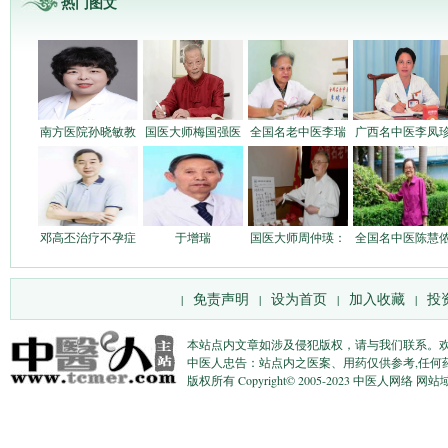
热门图文
南方医院孙晓敏教
国医大师梅国强医
全国名老中医李瑞
广西名中医李凤
邓高丕治疗不孕症
于增瑞
国医大师周仲瑛：
全国名中医陈慧
免责声明
设为首页
加入收藏
投
|
|
|
|
本站点内文章如涉及侵犯版权，请与我们联系。
中医人忠告：站点内之医案、用药仅供参考,任何
版权所有 Copyright© 2005-2023 中医人网络 网