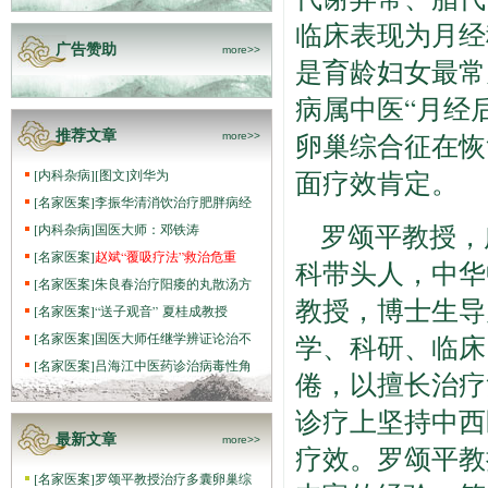
临床表现为月经
广告赞助
more>>
是育龄妇女最常
病属中医“月经
推荐文章
卵巢综合征在恢
more>>
面疗效肯定。
[
内科杂病
]
[图文]
刘华为
[
名家医案
]
李振华清消饮治疗肥胖病经
罗颂平教授，
[
内科杂病
]
国医大师：邓铁涛
[
名家医案
]
赵斌“覆吸疗法”救治危重
科带头人，中华
[
名家医案
]
朱良春治疗阳痿的丸散汤方
教授，博士生导
[
名家医案
]
“送子观音” 夏桂成教授
[
名家医案
]
国医大师任继学辨证论治不
学、科研、临床
[
名家医案
]
吕海江中医药诊治病毒性角
倦，以擅长治疗
诊疗上坚持中西
最新文章
more>>
疗效。罗颂平教
[
名家医案
]
罗颂平教授治疗多囊卵巢综