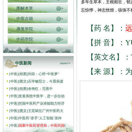
多年生草本，主根粗壮，韧
图解本草
忘惊悸，神志恍惚，咳痰不
中医古籍
【药 名】：
康复学院
中药学院
【拼 音】：YU
【英文名】：Thinl
中医新闻
more>>
【来 源】：
[
中医
]
[组图]
刘琼：心怀“中医梦”
[
中医
]
[图文]
石学敏院士，今晨病逝
[
中医
]
[组图]
​余艳红：完善中
[
中医
]
发展系统中医学，进一步拉动
[
中医
]
挖掘中医药产业潜能助力经济
[
中医
]
[图文]
王宏斌任广州中医药大
[
中医
]
中医药“牵手”人工智能 张仲
[
中医
]
国家中医药管理局：中医药国