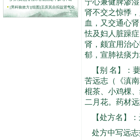
宁心兼健脾渗湿
[
男科验效方
]
[组图]
王庆其自拟益肾气化
肾不交之惊悸，
血，又交通心肾
怯及妇人脏躁症
肾，颇宜用治心
郁，宣肺祛痰力
【别 名】：
苦远志（《滇南
棍茶、小鸡棵、
二月花。药材远
【处方名】：
处方中写远志