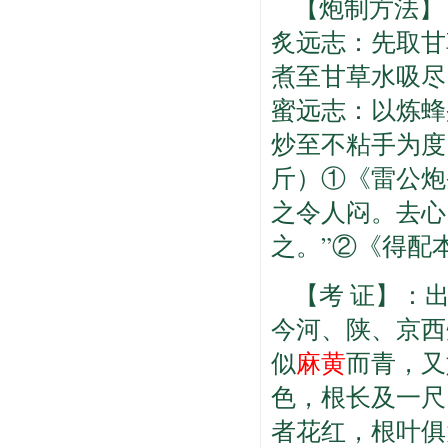
【炮制方法】
炙远志：先取甘
煮至甘草水吸尽
蜜远志：以炼蜂
炒至不粘手为度
斤）①《雷公炮
之令人闷。去心
之。”②《得配
【考 证】：
今河、陕、京西
似
麻黄
而青，又
色，根长及一尺
者花红，根叶俱