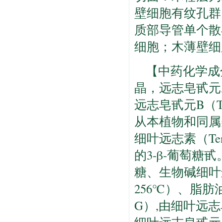
壁细胞有纹孔群
质部导管单个散
细胞；木薄壁细
【中药化学成
晶，远志皂甙元A（T
远志皂甙元B（Ten
从本植物和同属美远
细叶远志素（Tenu
的3-β-葡萄糖甙
糖、生物碱细叶远志
256℃）、脂肪油
G）,由细叶远志皂