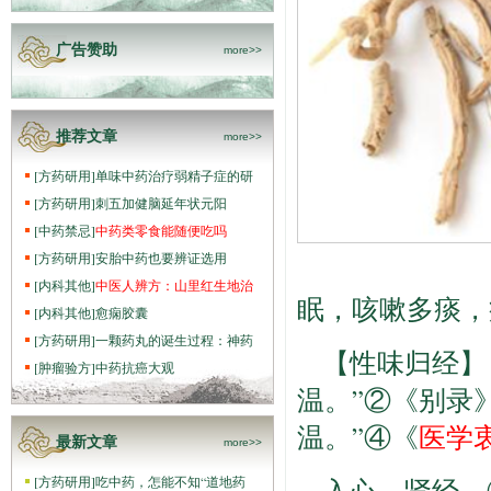
广告赞助
more>>
推荐文章
more>>
[
方药研用
]
单味中药治疗弱精子症的研
[
方药研用
]
刺五加健脑延年状元阳
[
中药禁忌
]
中药类零食能随便吃吗
[
方药研用
]
安胎中药也要辨证选用
[
内科其他
]
中医人辨方：山里红生地治
眠，咳嗽多痰，
[
内科其他
]
愈痫胶囊
[
方药研用
]
一颗药丸的诞生过程：神药
【性味归经】
[
肿瘤验方
]
中药抗癌大观
温。”②《别录
温。”④《
医学
最新文章
more>>
[
方药研用
]
吃中药，怎能不知“道地药
入心、肾经。