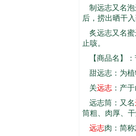
制远志又名泡
后，捞出晒干入
炙远志又名蜜
止咳。
【商品名】：
甜远志：为植
关
远志
：产于
远志筒：又名
筒粗、肉厚、干
远志
肉：简称