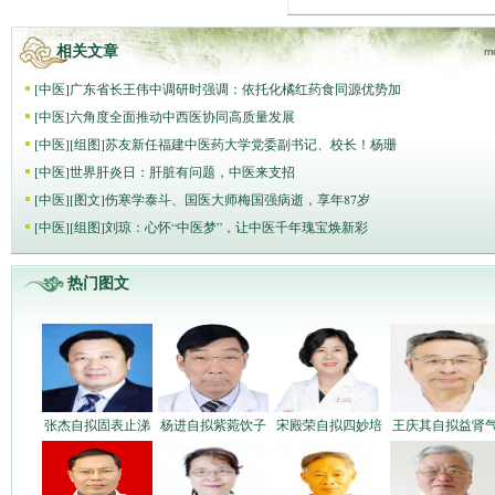
相关文章
m
[
中医
]
广东省长王伟中调研时强调：依托化橘红药食同源优势加
[
中医
]
六角度全面推动中西医协同高质量发展
[
中医
]
[组图]
苏友新任福建中医药大学党委副书记、校长！杨珊
[
中医
]
世界肝炎日：肝脏有问题，中医来支招
[
中医
]
[图文]
伤寒学泰斗、国医大师梅国强病逝，享年87岁
[
中医
]
[组图]
刘琼：心怀“中医梦”，让中医千年瑰宝焕新彩
热门图文
张杰自拟固表止涕
杨进自拟紫菀饮子
宋殿荣自拟四妙培
王庆其自拟益肾