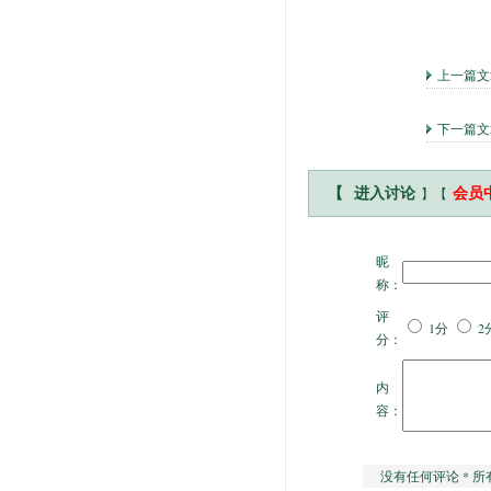
上一篇
下一篇
】【
【
进入讨论
会员
昵
称：
评
1分
2
分：
内
容：
没有任何评论 * 所