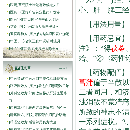
[
医药
]
两院院士增选有效候选人公
心、肝、脾三经
[
医药
]
《医疗广告认定指南》发布
[
医药
]
[图文]
田国宝任中山大学医
【用法用量】
[
评论
]
[图文]
钟南山人民日报撰文
[
五官科验方
]
[图文]
张杰自拟固表止涕汤
【用药忌宜】
[
中医
]
广东省长王伟中调研时强调
注》：“得
茯苓
[
社会
]
[图文]
男子凌晨潜入陌生女
蛤。”②《药性
热门文章
more>>
【药物配伍】
[
中药禁忌
]
中药忌口主要包括哪些方面
菖蒲
偏于辛散以
[
呼吸验效方
]
[图文]
杨进自拟紫菀饮子治
二者同用，相济
[
外科验效方
]
邹如政自拟疏肝活血通络
浊消散不蒙清窍
方
[
内科其他
]
毛德西治温热病常用20个三
所致的神志不清
[
肿瘤验方
]
[图文]
宋殿荣自拟四妙培元
一系列症状。2
[
呼吸验效方
]
感冒常用良方大全
[
内科其他
]
苓桂术甘汤治老年肠鸣不断