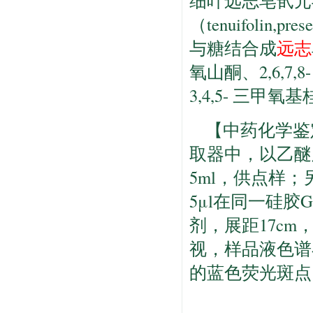
细叶远志皂甙元
（tenuifolin,pr
与糖结合成
远志
氧山酮、2,6,7,
3,4,5- 三甲
【中药化学鉴
取器中，以乙醚
5ml，供点样；
5μl在同一硅胶G
剂，展距17cm
视，样品液色谱
的蓝色荧光斑点