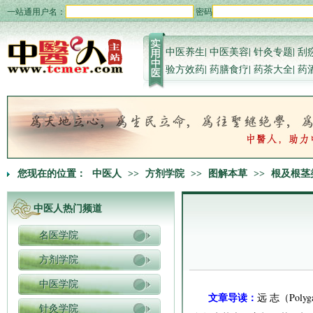
一站通用户名：
密码
中医养生
|
中医美容
|
针灸专题
|
刮
验方效药
|
药膳食疗
|
药茶大全
|
药
您现在的位置：
中医人
>>
方剂学院
>>
图解本草
>>
根及根茎
中医人热门频道
名医学院
方剂学院
中医学院
文章导读：
远 志（Poly
针灸学院