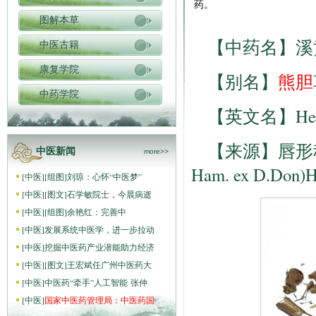
药。
图解本草
【中药名】溪黄草 
中医古籍
康复学院
【别名】
熊胆
中药学院
【英文名】Herba 
【来源】唇形科植物
中医新闻
more>>
Ham. ex D.Don
[
中医
]
[组图]
刘琼：心怀“中医梦”
[
中医
]
[图文]
石学敏院士，今晨病逝
[
中医
]
[组图]
​余艳红：完善中
[
中医
]
发展系统中医学，进一步拉动
[
中医
]
挖掘中医药产业潜能助力经济
[
中医
]
[图文]
王宏斌任广州中医药大
[
中医
]
中医药“牵手”人工智能 张仲
[
中医
]
国家中医药管理局：中医药国