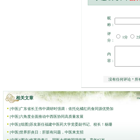
昵
称：
评
1分
2
分：
内
容：
没有任何评论 * 所
相关文章
m
[
中医
]
广东省长王伟中调研时强调：依托化橘红药食同源优势加
[
中医
]
六角度全面推动中西医协同高质量发展
[
中医
]
[组图]
苏友新任福建中医药大学党委副书记、校长！杨珊
[
中医
]
世界肝炎日：肝脏有问题，中医来支招
[
中医
]
[图文]
伤寒学泰斗、国医大师梅国强病逝，享年87岁