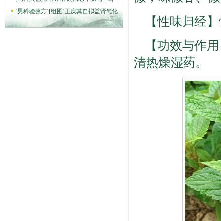
[
男科验效方
]
[组图]
王庆其自拟益肾气化
【性味归经】
【功效与作用
清热燥湿药。