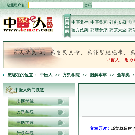
一站通用户名：
密码
中医养生
|
中医美容
|
针灸专题
|
刮
验方效药
|
药膳食疗
|
药茶大全
|
药
您现在的位置：
中医人
>>
方剂学院
>>
图解本草
>>
全草类
>
中医人热门频道
名医学院
方剂学院
中医学院
文章导读：
溪黄草是唇
针灸学院