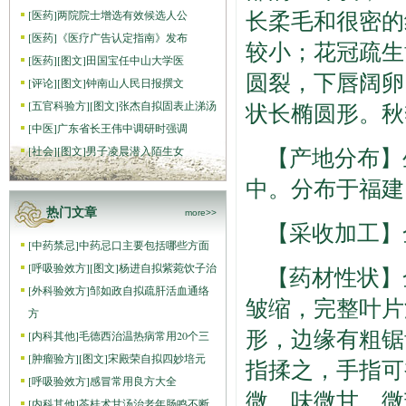
长柔毛和很密的
[
医药
]
两院院士增选有效候选人公
[
医药
]
《医疗广告认定指南》发布
较小；花冠疏生
[
医药
]
[图文]
田国宝任中山大学医
圆裂，下唇阔卵
[
评论
]
[图文]
钟南山人民日报撰文
[
五官科验方
]
[图文]
张杰自拟固表止涕汤
状长椭圆形。秋
[
中医
]
广东省长王伟中调研时强调
【产地分布】
[
社会
]
[图文]
男子凌晨潜入陌生女
中。分布于福建
热门文章
more>>
【采收加工】
[
中药禁忌
]
中药忌口主要包括哪些方面
[
呼吸验效方
]
[图文]
杨进自拟紫菀饮子治
【药材性状】
[
外科验效方
]
邹如政自拟疏肝活血通络
皱缩，完整叶片
方
形，边缘有粗锯
[
内科其他
]
毛德西治温热病常用20个三
[
肿瘤验方
]
[图文]
宋殿荣自拟四妙培元
指揉之，手指可
[
呼吸验效方
]
感冒常用良方大全
微，味微甘、微
[
内科其他
]
苓桂术甘汤治老年肠鸣不断