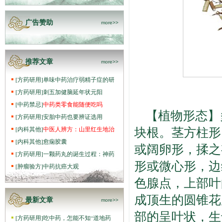
广告赞助
more>>
推荐文章
more>>
[
方药研用
]
单味中药治疗弱精子症的研
[
方药研用
]
刺五加健脑延年状元阳
[
中药禁忌
]
中药类零食能随便吃吗
【植物形态】
[
方药研用
]
安胎中药也要辨证选用
块根。茎方柱形
[
内科其他
]
中医人辨方：山里红生地治
[
内科其他
]
愈痫胶囊
或阔卵形，揉之
[
方药研用
]
一颗药丸的诞生过程：神药
形或微心形，边
[
肿瘤验方
]
中药抗癌大观
色腺点，上部叶
成顶生的圆锥花
最新文章
more>>
部的呈叶状，生
[
方药研用
]
吃中药，怎能不知“道地药