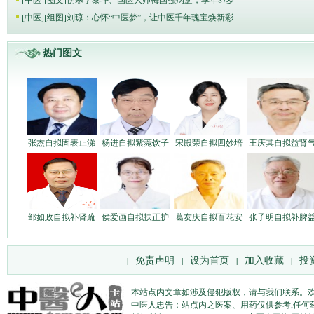
[
中医
]
[组图]
刘琼：心怀“中医梦”，让中医千年瑰宝焕新彩
热门图文
张杰自拟固表止涕
杨进自拟紫菀饮子
宋殿荣自拟四妙培
王庆其自拟益肾
邹如政自拟补肾疏
侯爱画自拟扶正护
葛友庆自拟百花安
张子明自拟补脾
免责声明
设为首页
加入收藏
投
|
|
|
|
本站点内文章如涉及侵犯版权，请与我们联系。
中医人忠告：站点内之医案、用药仅供参考,任何