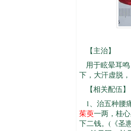
【主治】
用于眩晕耳鸣
下，大汗虚脱，
【相关配伍】
1、治五种腰
茱萸
一两，桂心
下二钱。(《圣惠