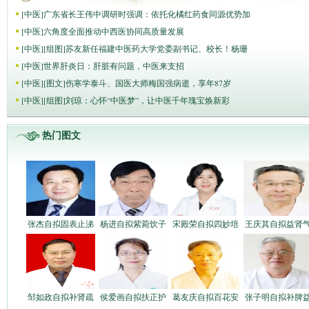
[
中医
]
广东省长王伟中调研时强调：依托化橘红药食同源优势加
[
中医
]
六角度全面推动中西医协同高质量发展
[
中医
]
[组图]
苏友新任福建中医药大学党委副书记、校长！杨珊
[
中医
]
世界肝炎日：肝脏有问题，中医来支招
[
中医
]
[图文]
伤寒学泰斗、国医大师梅国强病逝，享年87岁
[
中医
]
[组图]
刘琼：心怀“中医梦”，让中医千年瑰宝焕新彩
热门图文
张杰自拟固表止涕
杨进自拟紫菀饮子
宋殿荣自拟四妙培
王庆其自拟益肾
邹如政自拟补肾疏
侯爱画自拟扶正护
葛友庆自拟百花安
张子明自拟补脾