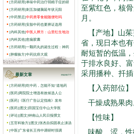
[
方药研用
]
单味中药治疗弱精子症的研
至紫红色，核骨
[
方药研用
]
刺五加健脑延年状元阳
月。
[
中药禁忌
]
中药类零食能随便吃吗
[
方药研用
]
安胎中药也要辨证选用
【产地】山茱
[
内科其他
]
中医人辨方：山里红生地治
[
内科其他
]
愈痫胶囊
省，现日本也有分
[
方药研用
]
一颗药丸的诞生过程：神药
耐短暂的低温，
[
肿瘤验方
]
中药抗癌大观
于排水良好、富含
采用播种、扦插
最新文章
more>>
[
方药研用
]
吃中药，怎能不知“道地药
【入药部位】
[
医药
]
两院院士增选有效候选人公
干燥成熟果肉
[
医药
]
《医疗广告认定指南》发布
[
医药
]
[图文]
田国宝任中山大学医
【性味】
[
评论
]
[图文]
钟南山人民日报撰文
[
五官科验方
]
[图文]
张杰自拟固表止涕汤
味酸、涩，性
[
中医
]
广东省长王伟中调研时强调