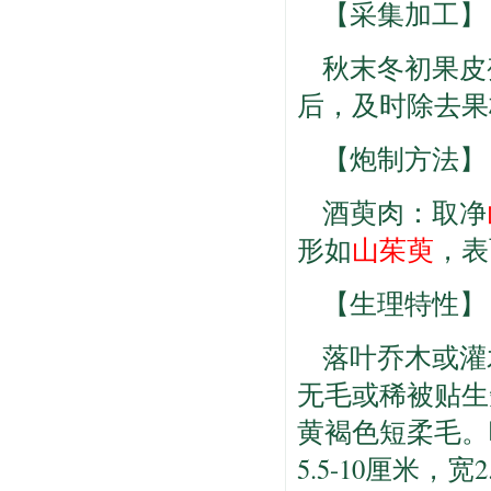
【采集加工】
秋末冬初果皮
后，及时除去果
【炮制方法】
酒萸肉：取净
形如
山茱萸
，表
【生理特性】
落叶乔木或灌
无毛或稀被贴生
黄褐色短柔毛。
5.5-10厘米，