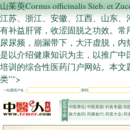
山茱萸Cornus officinalis Si
江苏、浙江、安徽、江西、山东、
有补益肝肾，收涩固脱之功效。常
尿尿频，崩漏带下，大汗虚脱，内热消渴
是以介绍健康知识为主，以推广中
培训的综合性医药门户网站。本文题
类”">
一站通用户名：
密码
中医养生
|
中医美容
|
针灸专题
|
刮
验方效药
|
药膳食疗
|
药茶大全
|
药