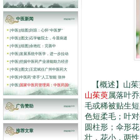
中医新闻
more>>
[
中医
]
[组图]
刘琼：心怀“中医梦”
[
中医
]
[图文]
石学敏院士，今晨病逝
[
中医
]
[组图]
​余艳红：完善中
[
中医
]
发展系统中医学，进一步拉动
[
中医
]
挖掘中医药产业潜能助力经济
[
中医
]
[图文]
王宏斌任广州中医药大
[
中医
]
中医药“牵手”人工智能 张仲
【概述】山茱萸（Co
[
中医
]
国家中医药管理局：中医药国
山茱萸
属落叶乔
毛或稀被贴生短
广告赞助
more>>
色短柔毛；叶对
圆柱形；伞形花
推荐文章
more>>
壮，花小，两性