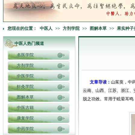
您现在的位置：
中医人
>>
方剂学院
>>
图解本草
>>
果实种子
中医人热门频道
名医学院
方剂学院
中医学院
文章导读：
山茱萸，中
针灸学院
云南、山西、江苏、浙江、
图解本草
脱之功效。常用于眩晕耳鸣
中医古籍
康复学院
中药学院