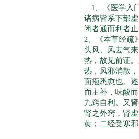
1、《医学入
诸病皆系下部虚
闭者通而利者止
2、《本草经疏
头风、风去气来
热，故见前证。
热，风邪消散，
面疱悉愈也。逐
而主补，味酸而
九窍自利。又肾
肾之外窍，肾虚
黄；二经受寒邪