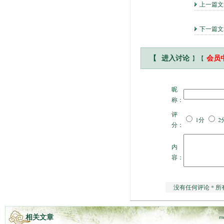
上一篇
下一篇
】【
【
进入讨论
会员
昵
称：
评
1分
2
分：
内
容：
没有任何评论 * 所
相关文章
m