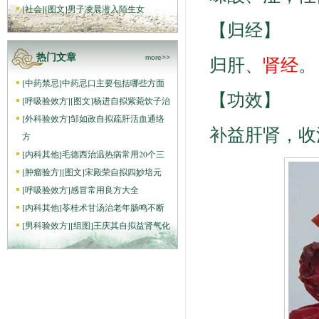
[
社会
]
[图文]
男子凌晨潜入陌生女
【归经】
热门文章
归肝、
肾经
。
more>>
[
中药禁忌
]
中药忌口主要包括哪些方面
【功效】
[
呼吸验效方
]
[图文]
杨进自拟紫菀饮子治
[
外科验效方
]
邹如政自拟疏肝活血通络
补益肝肾，收
方
[
内科其他
]
毛德西治温热病常用20个三
[
肿瘤验方
]
[图文]
宋殿荣自拟四妙培元
[
呼吸验效方
]
感冒常用良方大全
[
内科其他
]
苓桂术甘汤治老年肠鸣不断
[
男科验效方
]
[组图]
王庆其自拟益肾气化