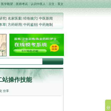
：
医学眺望
┊
医师考试
┊
认识中医人
┊
日文
┊
英文
研究
|
名家医案
|
经络腧穴
|
中医新闻
本草
|
方药研用
|
中药鉴别
|
中药炮制
二站操作技能
文
分享