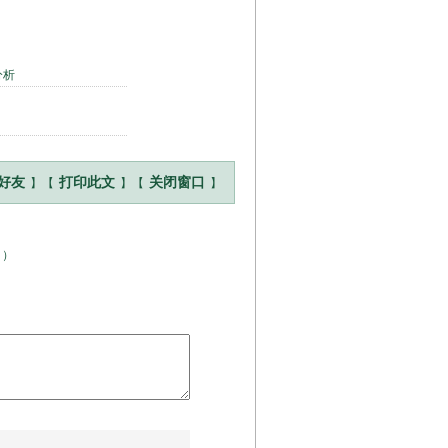
分析
】【
】【
】
好友
打印此文
关闭窗口
！
）