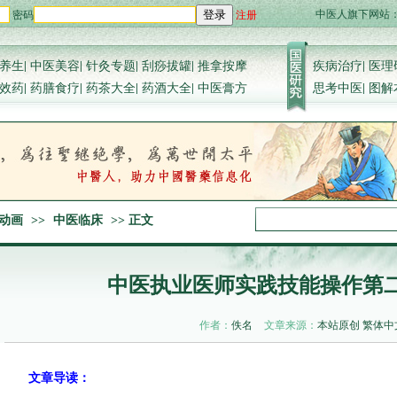
中医人旗下网站
密码
注册
登录
养生
|
中医美容
|
针灸专题
|
刮痧拔罐
|
推拿按摩
疾病治疗
|
医理
效药
|
药膳食疗
|
药茶大全
|
药酒大全
|
中医膏方
思考中医
|
图解
动画
>>
中医临床
>> 正文
中医执业医师实践技能操作第
作者：
佚名
文章来源：
本站原创
繁体中
文章导读：