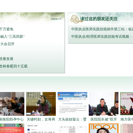
读过这的朋友还关注
more>>
千万避免
中医执业医师实践技能操作第三站：临
融入“三高四新”
中医执业/助理医师实践技能考试视频
药大会召开
质量发展
：杏林春暖四十五载
南衡阳助孕中心
关键时刻，女将再
大头娃娃疑云：婴
医院院长被“双开
南方医