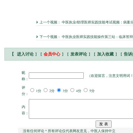
上一个视频：
中医执业/助理医师实践技能考试视频：病案
下一个视频：
中医执业医师实践技能操作第三站：临床答辩
】【
】【
】【
】【
【
进入讨论
会员中心
发表评论
加入收藏
告诉
昵
（
欢迎留言，注意文明用词
称：
评
1分
2分
3分
4分
5分
分：
内
容：
没有任何评论 * 所有评论仅代表网友意见，中医人保持中立