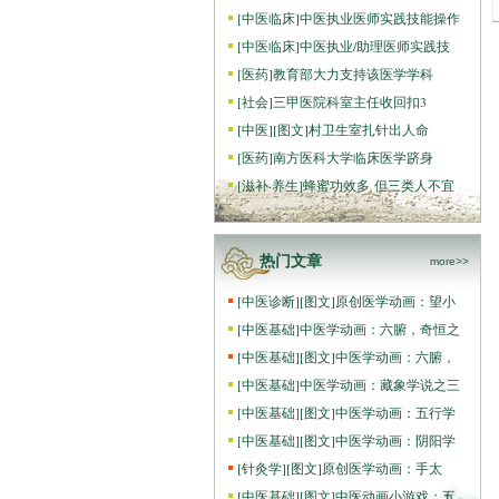
[
中医临床
]
中医执业医师实践技能操作
[
中医临床
]
中医执业/助理医师实践技
[
医药
]
教育部大力支持该医学学科
[
社会
]
三甲医院科室主任收回扣3
[
中医
]
[图文]
村卫生室扎针出人命
[
医药
]
南方医科大学临床医学跻身
[
滋补·养生
]
蜂蜜功效多 但三类人不宜
热门文章
more>>
[
中医诊断
]
[图文]
原创医学动画：望小
[
中医基础
]
中医学动画：六腑，奇恒之
[
中医基础
]
[图文]
中医学动画：六腑，
[
中医基础
]
中医学动画：藏象学说之三
[
中医基础
]
[图文]
中医学动画：五行学
[
中医基础
]
[图文]
中医学动画：阴阳学
[
针灸学
]
[图文]
原创医学动画：手太
[
中医基础
]
[图文]
中医动画小游戏：五