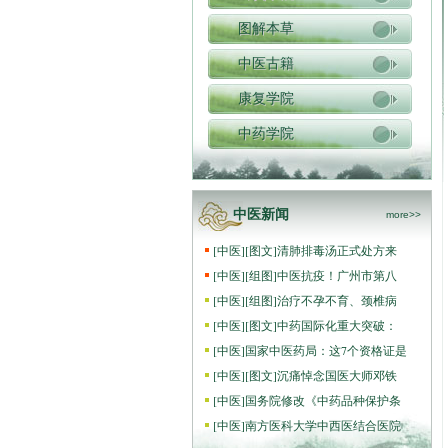
图解本草
中医古籍
康复学院
中药学院
中医新闻
more>>
[
中医
]
[图文]
清肺排毒汤正式处方来
[
中医
]
[组图]
中医抗疫！广州市第八
[
中医
]
[组图]
治疗不孕不育、颈椎病
[
中医
]
[图文]
中药国际化重大突破：
[
中医
]
国家中医药局：这7个资格证是
[
中医
]
[图文]
沉痛悼念国医大师邓铁
[
中医
]
国务院修改《中药品种保护条
[
中医
]
南方医科大学中西医结合医院