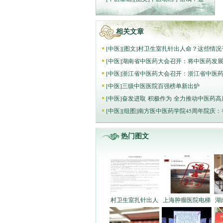
相关文章
[
中医
]
[图文]
村卫生室扎针出人命？这些情况
[
中医
]
湖南省中医药大会召开：将中医药发展
[
中医
]
浙江省中医药大会召开：浙江省中医
[
中医
]
三级中医医院百强榜单新出炉
[
中医
]
奋发进取 积极作为 全力推动中医药高
[
中医
]
[组图]
南方医中医药学院45周年院庆
热门图文
村卫生室扎针出人
上海肿瘤医院电梯
湖