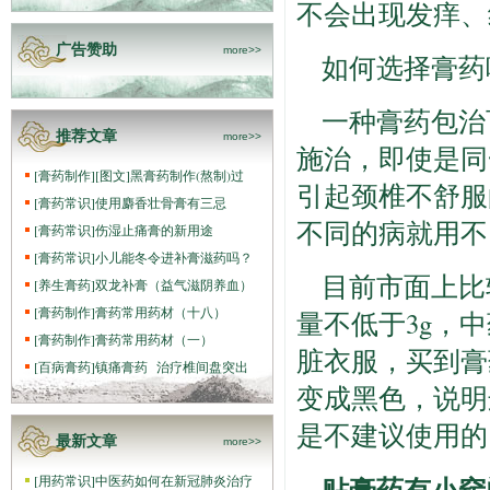
不会出现发痒、
广告赞助
more>>
如何选择膏药
一种膏药包治
推荐文章
more>>
施治，即使是同
[
膏药制作
]
[图文]
黑膏药制作(熬制)过
引起颈椎不舒服
[
膏药常识
]
使用麝香壮骨膏有三忌
不同的病就用不
[
膏药常识
]
伤湿止痛膏的新用途
[
膏药常识
]
小儿能冬令进补膏滋药吗？
目前市面上比
[
养生膏药
]
双龙补膏（益气滋阴养血）
[
膏药制作
]
膏药常用药材（十八）
量不低于3g，
[
膏药制作
]
膏药常用药材（一）
脏衣服，买到膏
[
百病膏药
]
镇痛膏药 治疗椎间盘突出
变成黑色，说明
是不建议使用的
最新文章
more>>
贴膏药有小窍
[
用药常识
]
中医药如何在新冠肺炎治疗