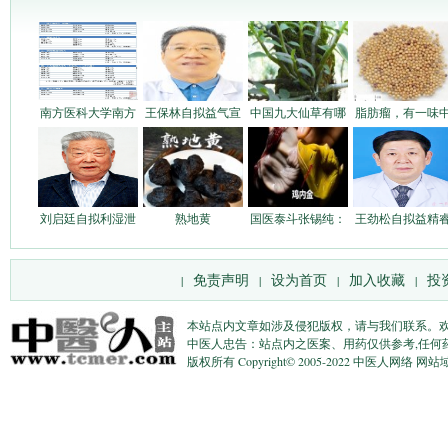
南方医科大学南方
王保林自拟益气宣
中国九大仙草有哪
脂肪瘤，有一味
刘启廷自拟利湿泄
熟地黄
国医泰斗张锡纯：
王劲松自拟益精
免责声明
设为首页
加入收藏
投
|
|
|
|
本站点内文章如涉及侵犯版权，请与我们联系。
中医人忠告：站点内之医案、用药仅供参考,任何
版权所有 Copyright© 2005-2022 中医人网络 网