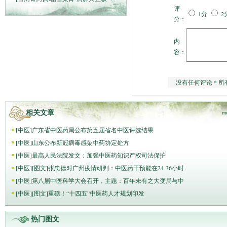
评
1分
2
分：
内
容：
没有任何评论 * 所
相关文章
m
[
中医
]
广东省中医药局公布第五届省名中医评选结果
[
中医
]
山东公布新冠病毒感染中药协定处方
[
中医
]
最高人民法院发文：加强中医药知识产权司法保护
[
中医
]
[图文]
张忠德对广州疫情研判：中医药干预能在24-36小时
[
中医
]
第八届中医科学大会召开，主题：百年未有之大变局与中
[
中医
]
[图文]
重磅！“十四五”中医药人才规划印发
热门图文