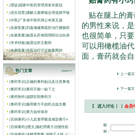
[
望诊
]
国家中医药管理局发布新冠
[
优生优育
]
缓解儿童哮喘合理选择平喘
贴在腿上的膏
[
中医
]
广东省中医药局公布第五届
的男性来说，是
[
名家医案
]
刘嘉湘健脾疏肝治疗胰腺癌
也很简单，只要
[
名家医案
]
杨震从肝体阴用阳论治自身
[
学术经验
]
杨震论肝主敷和
可以用橄榄油代
[
名家医案
]
张磊治疗汗证验案两则
面，膏药就会自
热门文章
more>>
上一篇
[
膏药常识
]
正确的膏药贴法及注意事项
下一篇文
[
膏药常识
]
膏药不能一贴了之
[
膏药制作
]
滋阴壮阳膏药方
[
膏药常识
]
服用膏方不妨吃点益生菌
】【
【
进入讨论
会员
[
膏药常识
]
膏方如何保存
[
百病膏药
]
小儿反复呼吸道感染膏疗4
昵
[
百病膏药
]
[图文]
施杞用膏方治慢性筋
称：
[
百病膏药
]
冰糖雪梨膏 润肺又止咳