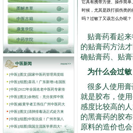
它具有携带方便、操作简单
图解本草
时候，尤其是跌打损伤类的
吗？过敏了又该怎么办呢？
中医古籍
康复学院
贴膏药看起来
中药学院
的贴膏药方法才
确贴膏药、贴膏
中医新闻
more>>
为什么会过敏
[
中医
]
[图文]
国家中医药管理局党组
[
中医
]
[组图]
喜讯！广东新增1名国医
很多人使用膏
[
中医
]
2022年全国名老中医药专家传
就是胶布，使用
[
中医
]
[图文]
余艳红：充分发挥中医
[
中医
]
岐黄学者王伟任广州中医药大
感度比较高的人
[
中医
]
[图文]
清肺排毒汤正式处方来
的黑膏药的胶布
[
中医
]
[组图]
中医抗疫！广州市第八
原料的造价也会
[
中医
]
[组图]
我国主流医学界四大“