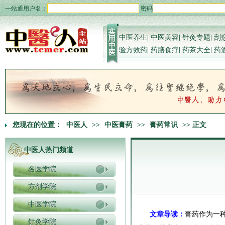
一站通用户名：
密码
中医养生
|
中医美容
|
针灸专题
|
刮
验方效药
|
药膳食疗
|
药茶大全
|
药
您现在的位置：
中医人
>>
中医膏药
>>
膏药常识
>> 正文
中医人热门频道
名医学院
方剂学院
中医学院
文章导读：
膏药作为一
针灸学院