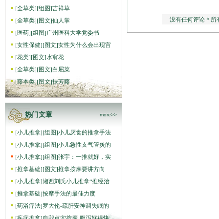
[
全草类
]
[组图]
吉祥草
没有任何评论 * 所
[
全草类
]
[图文]
仙人掌
[
医药
]
[组图]
广州医科大学党委书
[
女性保健
]
[图文]
女性为什么会出现宫
[
花类
]
[图文]
水翁花
[
全草类
]
[图文]
白屈菜
[
藤本类
]
[图文]
扶芳藤
热门文章
more>>
[
小儿推拿
]
[组图]
小儿厌食的推拿手法
[
小儿推拿
]
[组图]
小儿急性支气管炎的
[
小儿推拿
]
[组图]
张宇：一推就好，实
[
推拿基础
]
[图文]
推拿按摩要讲方向
[
小儿推拿
]
湘西刘氏小儿推拿“推经治
[
推拿基础
]
按摩手法的最佳力度
[
药浴疗法
]
罗大伦-疏肝安神调失眠的
[
疾病推拿
]
自我点穴按摩 腹泻好得快