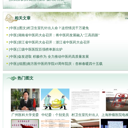
相关文章
m
[
中医
]
[图文]
村卫生室扎针出人命？这些情况千万避免
[
中医
]
湖南省中医药大会召开：将中医药发展融入“三高四新”
[
中医
]
浙江省中医药大会召开：浙江省中医药大会召开
[
中医
]
三级中医医院百强榜单新出炉
[
中医
]
奋发进取 积极作为 全力推动中医药高质量发展
[
中医
]
[组图]
南方医中医药学院45周年院庆：杏林春暖四十五载
热门图文
广州医科大学党委
中纪委：个别党员
村卫生室扎针出人
上海肿瘤医院电