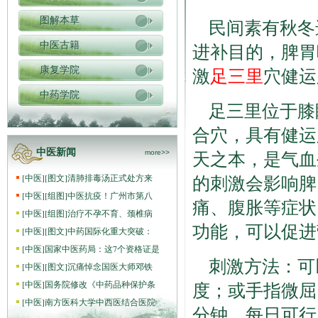
图解本草
民间素有秋冬
中医古籍
进补目的，脾胃
激
足三里
穴健运
康复学院
中药学院
足三里位于膝
合穴，具有健运
中医新闻
天之本，是气血
more>>
的刺激会影响脾
[
中医
]
[图文]
清肺排毒汤正式处方来
[
中医
]
[组图]
中医抗疫！广州市第八
痛、腹胀等症状
[
中医
]
[组图]
治疗不孕不育、颈椎病
功能，可以促进
[
中医
]
[图文]
中药国际化重大突破：
[
中医
]
国家中医药局：这7个资格证是
刺激方法：可
[
中医
]
[图文]
沉痛悼念国医大师邓铁
[
中医
]
国务院修改《中药品种保护条
度；或手指微屈
[
中医
]
南方医科大学中西医结合医院
分钟，每日可行