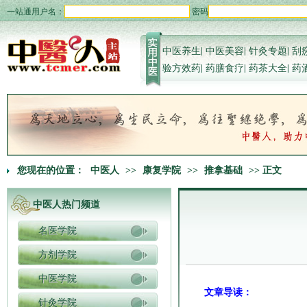
一站通用户名：
密码
中医养生
|
中医美容
|
针灸专题
|
刮
验方效药
|
药膳食疗
|
药茶大全
|
药
您现在的位置：
中医人
>>
康复学院
>>
推拿基础
>> 正文
中医人热门频道
名医学院
方剂学院
中医学院
文章导读：
针灸学院