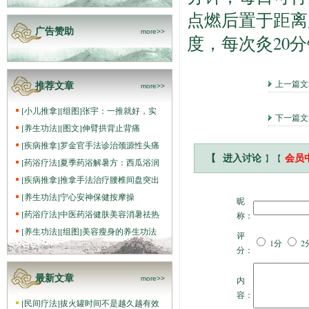
点燃后置于距离
广告赞助
more>>
度，每次灸20分
上一篇
推荐文章
more>>
[
小儿推拿
]
[组图]
张宇：一推就好，实
下一篇
[
养生功法
]
[图文]
伸臂拱背止背痛
[
疾病推拿
]
罗金官手法诊治颈源性头痛
】【
【
进入讨论
会员
[
药浴疗法
]
夏季药浴解暑方：西瓜浴润
[
疾病推拿
]
推拿手法治疗腰椎间盘突出
[
养生功法
]
宁心安神保健按摩操
昵
[
药浴疗法
]
中医药浴健肤美容消暑祛热
称：
[
养生功法
]
[组图]
美容瘦身的养生功法
评
1分
2
分：
最新文章
more>>
内
容：
[
民间疗法
]
拔火罐时间不是越久越有效