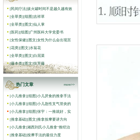
[
民间疗法
]
拔火罐时间不是越久越有效
[
全草类
]
[组图]
吉祥草
[
全草类
]
[图文]
仙人掌
[
医药
]
[组图]
广州医科大学党委书
[
女性保健
]
[图文]
女性为什么会出现宫
[
花类
]
[图文]
水翁花
[
全草类
]
[图文]
白屈菜
[
藤本类
]
[图文]
扶芳藤
热门文章
more>>
[
小儿推拿
]
[组图]
小儿厌食的推拿手法
[
小儿推拿
]
[组图]
小儿急性支气管炎的
[
小儿推拿
]
[组图]
张宇：一推就好，实
[
推拿基础
]
[图文]
推拿按摩要讲方向
[
小儿推拿
]
湘西刘氏小儿推拿“推经治
[
推拿基础
]
按摩手法的最佳力度