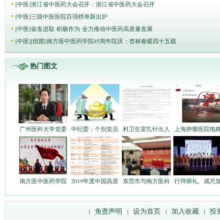
[
中医
]
浙江省中医药大会召开：浙江省中医药大会召开
[
中医
]
三级中医医院百强榜单新出炉
[
中医
]
奋发进取 积极作为 全力推动中医药高质量发展
[
中医
]
[组图]
南方医中医药学院45周年院庆：杏林春暖四十五载
热门图文
广州医科大学党委
中纪委：个别党员
村卫生室扎针出人
上海肿瘤医院电
南方医中医药学院
2019年度中国高质
东莞市与南方医科
行拜师礼、戒尺
免责声明
设为首页
加入收藏
投
|
|
|
|