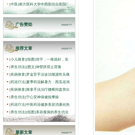
[
中医
]
南方医科大学中西医结合医院
广告赞助
more>>
推荐文章
more>>
[
小儿推拿
]
[组图]
张宇：一推就好，实
[
养生功法
]
[图文]
伸臂拱背止背痛
[
疾病推拿
]
罗金官手法诊治颈源性头痛
[
药浴疗法
]
夏季药浴解暑方：西瓜浴润
[
疾病推拿
]
推拿手法治疗腰椎间盘突出
[
养生功法
]
宁心安神保健按摩操
[
药浴疗法
]
中医药浴健肤美容消暑祛热
[
养生功法
]
[组图]
美容瘦身的养生功法
最新文章
more>>