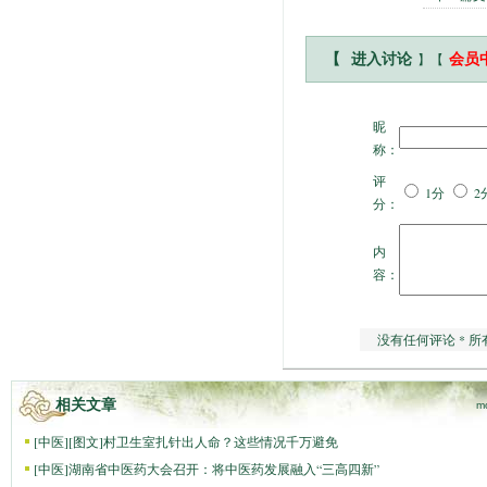
】【
【
进入讨论
会员
昵
称：
评
1分
2
分：
内
容：
没有任何评论 * 所
相关文章
m
[
中医
]
[图文]
村卫生室扎针出人命？这些情况千万避免
[
中医
]
湖南省中医药大会召开：将中医药发展融入“三高四新”