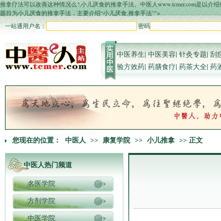
推拿疗法可以改善这种情况么?,小儿厌食的推拿手法。中医人www.tcmer.co
题目为小儿厌食的推拿手法，主要介绍“小儿厌食,推拿手法”">
一站通用户名：
密码
中医养生
|
中医美容
|
针灸专题
|
刮
验方效药
|
药膳食疗
|
药茶大全
|
药
您现在的位置：
中医人
>>
康复学院
>>
小儿推拿
>> 正文
中医人热门频道
名医学院
方剂学院
中医学院