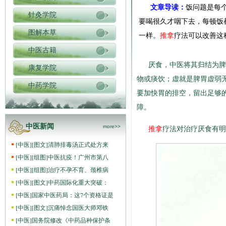
文章导读：
饭问题是每
针灸学院
要喝很久才咽下去，每顿饭
图解本草
一样。
推拿
疗法可以改善这
中医古籍
厌食，中医将其归结为脾
康复学院
物或痰饮；虚就是脾胃虚弱
中药学院
要加快胃的排空，留出足够
障。
中医新闻
more>>
推拿
疗法对治疗厌食有明
[
中医
]
[图文]
清肺排毒汤正式处方来
[
中医
]
[组图]
中医抗疫！广州市第八
[
中医
]
[组图]
治疗不孕不育、颈椎病
[
中医
]
[图文]
中药国际化重大突破：
[
中医
]
国家中医药局：这7个资格证是
[
中医
]
[图文]
沉痛悼念国医大师邓铁
[
中医
]
国务院修改《中药品种保护条