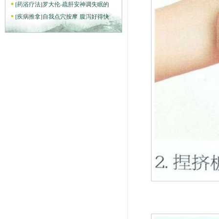
[
药浴疗法
]
罗大伦-疏肝安神调失眠的
[
疾病推拿
]
自我点穴按摩 腹泻好得快