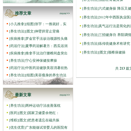
[
养生功法
]
六式健身操 降压又
推荐文章
more>>
[
养生功法
]
2012年中西医执业
[
小儿推拿
]
[组图]
张宇：一推就好，实
[
养生功法
]
真气运行法是简化的
[
养生功法
]
[图文]
伸臂拱背止背痛
[
养生功法
]
三招健身功 养阳调
[
疾病推拿
]
罗金官手法诊治颈源性头痛
[
养生功法
]
练传统健身术有讲究
[
药浴疗法
]
夏季药浴解暑方：西瓜浴润
[
养生功法
]
[图文]
颈椎保健操
[
疾病推拿
]
推拿手法治疗腰椎间盘突出
[
养生功法
]
宁心安神保健按摩操
[
药浴疗法
]
中医药浴健肤美容消暑祛热
共
213
篇文
[
养生功法
]
[组图]
美容瘦身的养生功法
最新文章
more>>
[
养生功法
]
两种运动疗法改善落枕
[
医药
]
[图文]
国家卫健委余艳红：
[
维权
]
[图文]
把患者遗忘在磁共振
[
优生优育
]
广东能做试管婴儿的医院有