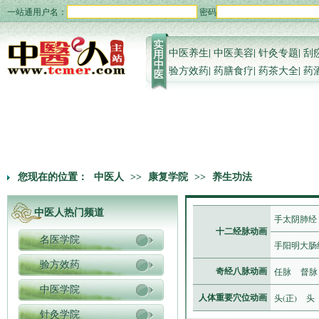
一站通用户名：
密码
中医养生
|
中医美容
|
针灸专题
|
刮
验方效药
|
药膳食疗
|
药茶大全
|
药
您现在的位置：
中医人
>>
康复学院
>>
养生功法
中医人热门频道
手太阴肺经
十二经脉动画
名医学院
手阳明大肠
验方效药
任脉
督脉
奇经八脉动画
中医学院
头(正)
头
人体重要穴位动画
针灸学院