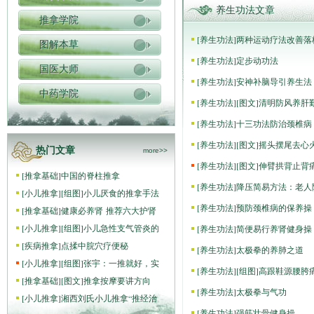
养生功法文章
推拿学院
[
养生功法
]
两种运动疗法改善落
图解本草
[
养生功法
]
定步动功法
国医大师
[
养生功法
]
安神补脑导引养生法
中药学院
[
养生功法
]
[图文]
清明防风养肝
[
养生功法
]
十三功法防治颈椎病
[
养生功法
]
[图文]
摇头摆尾去心
热门文章
more>>
[
养生功法
]
[图文]
伸臂拱背止背
[
推拿基础
]
中国的脊柱推拿
[
养生功法
]
降压简易方法：老人
[
小儿推拿
]
[组图]
小儿厌食的推拿手法
[
养生功法
]
预防颈椎病的保养操
[
推拿基础
]
健康必养肾 推荐六大护肾
[
小儿推拿
]
[组图]
小儿急性支气管炎的
[
养生功法
]
简便易行养肾健身操
[
疾病推拿
]
点揉中脘穴疗便秘
[
养生功法
]
太极拳的养肺之道
[
小儿推拿
]
[组图]
张宇：一推就好，实
[
养生功法
]
[组图]
高跟鞋源腰胯
[
推拿基础
]
[图文]
推拿按摩要讲方向
[
养生功法
]
太极拳与气功
[
小儿推拿
]
湘西刘氏小儿推拿“推经治
[
养生功法
]
强筋壮骨健身操