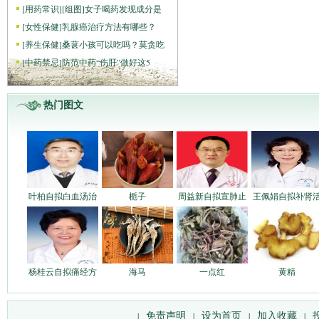
[
用药常识
]
[组图]
女子喝药发现成分是
[
女性保健
]
乳腺癌治疗方法有哪些？
[
养生保健
]
桑葚小孩可以吃吗？莫贪吃
[
中药禁忌
]
防范中药“伤肝”做好这5
热门图文
叶柏自拟白血汤治
栀子
周益新自拟宣肺止
王佩娟自拟补肾
杨桂云自拟痛经方
海马
一点红
黄精
免责声明
设为首页
加入收藏
|
|
|
|