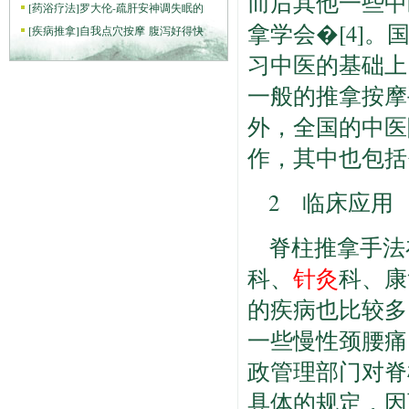
而后其他一些中
[
药浴疗法
]
罗大伦-疏肝安神调失眠的
拿学会�[4]
[
疾病推拿
]
自我点穴按摩 腹泻好得快
习中医的基础上
一般的推拿按摩
外，全国的中医
作，其中也包括
2 临床应用
脊柱推拿手法
科、
针灸
科、康
的疾病也比较多
一些慢性颈腰痛
政管理部门对脊
具体的规定，因