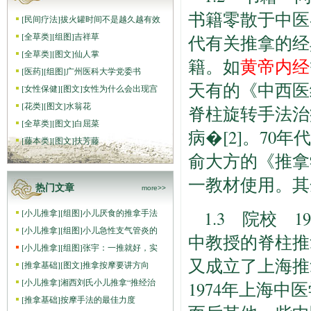
书籍零散于中医
[
民间疗法
]
拔火罐时间不是越久越有效
[
全草类
]
[组图]
吉祥草
代有关推拿的经
[
全草类
]
[图文]
仙人掌
籍。如
黄帝内经
[
医药
]
[组图]
广州医科大学党委书
天有的《中西医
[
女性保健
]
[图文]
女性为什么会出现宫
[
花类
]
[图文]
水翁花
脊柱旋转手法治
[
全草类
]
[图文]
白屈菜
病�[2]。7
[
藤本类
]
[图文]
扶芳藤
俞大方的《推拿
一教材使用。其
热门文章
more>>
[
小儿推拿
]
[组图]
小儿厌食的推拿手法
1.3 院校 
[
小儿推拿
]
[组图]
小儿急性支气管炎的
中教授的脊柱推
[
小儿推拿
]
[组图]
张宇：一推就好，实
又成立了上海推
[
推拿基础
]
[图文]
推拿按摩要讲方向
[
小儿推拿
]
湘西刘氏小儿推拿“推经治
1974年上海
[
推拿基础
]
按摩手法的最佳力度