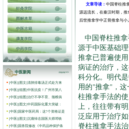
文章导读：
中国脊柱推
针灸学院
源远流长，在秦汉时期，推
图解本草
后世推拿学中正骨推拿与小
中医古籍
中国脊柱推拿
康复学院
源于中医基础理
中药学院
推拿已普遍使用
病证的治疗，这
中医新闻
more>>
科分化。明代是
[
中医
]
[图文]
清肺排毒汤正式处方来
用的"推拿"，
[
中医
]
[组图]
中医抗疫！广州市第八
柱推拿手法的使
[
中医
]
[组图]
治疗不孕不育、颈椎病
上，往往带有明
[
中医
]
[图文]
中药国际化重大突破：
[
中医
]
国家中医药局：这7个资格证是
泛应用于治疗如
[
中医
]
[图文]
沉痛悼念国医大师邓铁
脊柱推拿手法治
[
中医
]
国务院修改《中药品种保护条