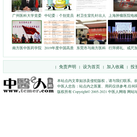
广州医科大学党委
中纪委：个别党员
村卫生室扎针出人
上海肿瘤医院电
南方医中医药学院
2019年度中国高质
东莞市与南方医科
行拜师礼、戒尺
免责声明
设为首页
加入收藏
投
|
|
|
|
本站点内文章如涉及侵犯版权，请与我们联系。
中医人忠告：站点内之医案、用药仅供参考,任何
版权所有 Copyright© 2005-2021 中医人网络 网