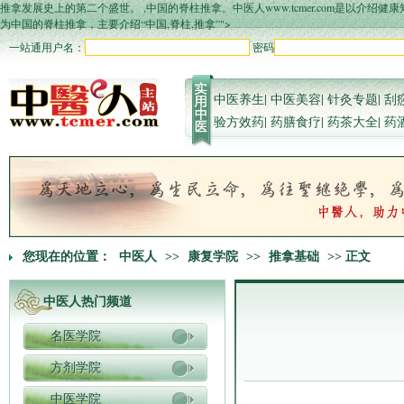
推拿发展史上的第二个盛世。 ,中国的脊柱推拿。中医人www.tcmer.com是以
为中国的脊柱推拿，主要介绍“中国,脊柱,推拿”">
一站通用户名：
密码
中医养生
|
中医美容
|
针灸专题
|
刮
验方效药
|
药膳食疗
|
药茶大全
|
药
您现在的位置：
中医人
>>
康复学院
>>
推拿基础
>> 正文
中医人热门频道
名医学院
方剂学院
中医学院