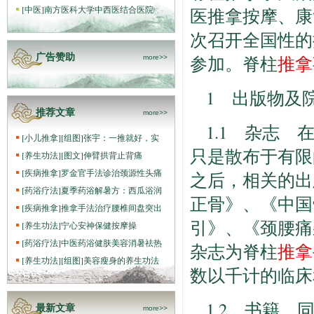
[
中医
]
南方医科大学中西医结合医院
医推拿按摩、康
次召开全国性的
广告赞助
参加。脊柱
推拿
more>>
1 出版物及
推荐文章
more>>
1.1 杂志
[
小儿推拿
]
[组图]
张宇：一推就好，实
只是散布于有限
[
养生功法
]
[图文]
伸臂拱背止背痛
[
疾病推拿
]
罗金官手法诊治颈源性头痛
之后，相关的出
[
药浴疗法
]
夏季药浴解暑方：西瓜浴润
正骨》、《中国
[
疾病推拿
]
推拿手法治疗腰椎间盘突出
引》、《颈腰痛
[
养生功法
]
宁心安神保健按摩操
[
药浴疗法
]
中医药浴健肤美容消暑祛热
杂志为脊柱
推拿
[
养生功法
]
[组图]
美容瘦身的养生功法
数以千计的临床
1.2 书籍
最新文章
more>>