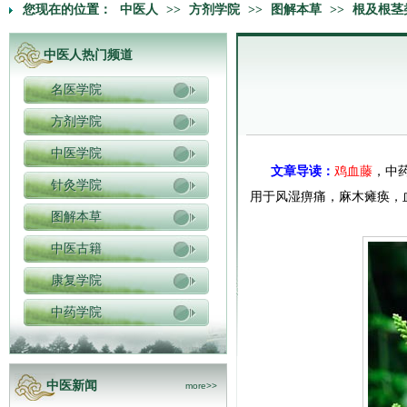
您现在的位置：
中医人
>>
方剂学院
>>
图解本草
>>
根及根茎
中医人热门频道
名医学院
方剂学院
中医学院
文章导读：
鸡血藤
，中
针灸学院
用于风湿痹痛，麻木瘫痪，
图解本草
中医古籍
康复学院
中药学院
中医新闻
more>>