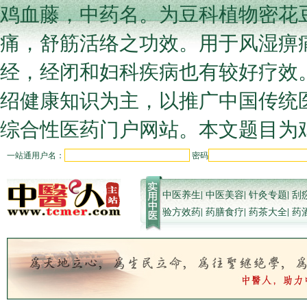
鸡血藤，中药名。为豆科植物密花
痛，舒筋活络之功效。用于风湿痹
经，经闭和妇科疾病也有较好疗效。,鸡
绍健康知识为主，以推广中国传统
综合性医药门户网站。本文题目为鸡
一站通用户名：
密码
中医养生
|
中医美容
|
针灸专题
|
刮
验方效药
|
药膳食疗
|
药茶大全
|
药