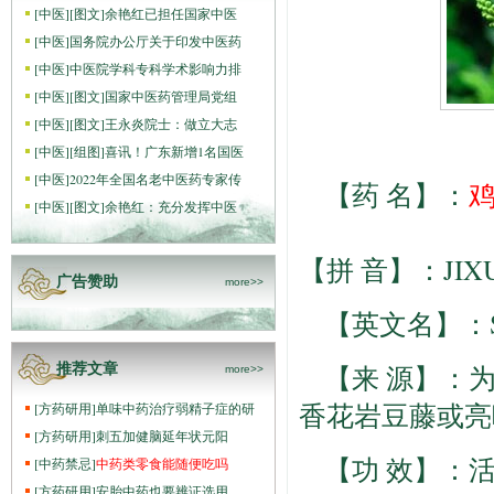
[
中医
]
[图文]
余艳红已担任国家中医
[
中医
]
国务院办公厅关于印发中医药
[
中医
]
中医院学科专科学术影响力排
[
中医
]
[图文]
国家中医药管理局党组
[
中医
]
[图文]
王永炎院士：做立大志
[
中医
]
[组图]
喜讯！广东新增1名国医
[
中医
]
2022年全国名老中医药专家传
【药 名】：
[
中医
]
[图文]
余艳红：充分发挥中医
【拼 音】：JIX
广告赞助
more>>
【英文名】：Suber
【来 源】：
推荐文章
more>>
香花岩豆藤或亮
[
方药研用
]
单味中药治疗弱精子症的研
[
方药研用
]
刺五加健脑延年状元阳
【功 效】：
[
中药禁忌
]
中药类零食能随便吃吗
[
方药研用
]
安胎中药也要辨证选用