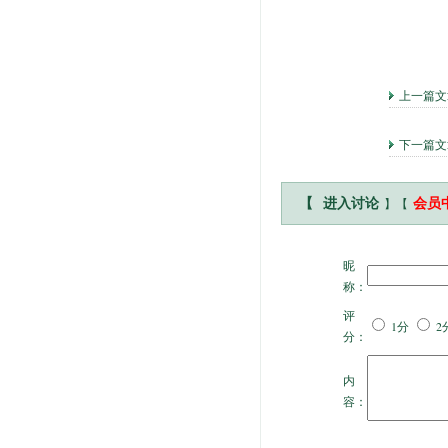
上一篇
下一篇
】【
【
进入讨论
会员
昵
称：
评
1分
2
分：
内
容：