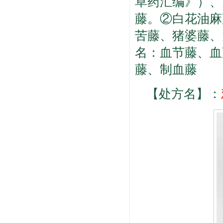
草药汇编》）、
藤。②白花油麻
苦藤、猪婆藤、
名：血节藤、血
藤、制血藤
【处方名】：