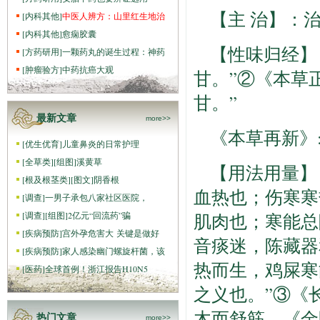
【主 治】：
[
内科其他
]
中医人辨方：山里红生地治
[
内科其他
]
愈痫胶囊
【性味归经】
[
方药研用
]
一颗药丸的诞生过程：神药
[
肿瘤验方
]
中药抗癌大观
甘。”②《本草正
甘。”
最新文章
more>>
《本草再新》
[
优生优育
]
儿童鼻炎的日常护理
[
全草类
]
[组图]
溪黄草
【用法用量】
[
根及根茎类
]
[图文]
阴香根
血热也；伤寒寒
[
调查
]
一男子承包八家社区医院，
[
调查
]
[组图]
2亿元“回流药”骗
肌肉也；寒能总
[
疾病预防
]
宫外孕危害大 关键是做好
音痰迷，陈藏器
[
疾病预防
]
家人感染幽门螺旋杆菌，该
热而生，鸡屎寒
[
医药
]
全球首例！浙江报告H10N5
之义也。”③《
木而舒筋。《金
热门文章
more>>