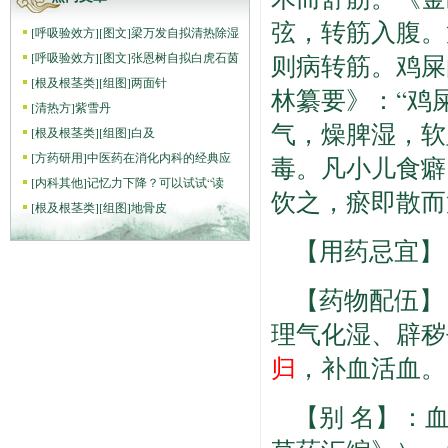
弦，转筋入腹。
[
呼吸验效方
]
[图文]
梁万发自拟清热除湿
[
呼吸验效方
]
[图文]
张恩树自拟白虎石茵
则病转筋。鸡屎
[
根及根茎类
]
[组图]
两面针
林纂要》：“鸡
[
清热方
]
紫雪丹
气，燥脾湿，软
[
根及根茎类
]
[组图]
白及
[
方药研用
]
中医药在消化内科的经典应
毒。凡小儿食癖
[
内科其他
]
记忆力下降？可以试试“读
饮之，瘀即散而
[
根及根茎类
]
[组图]
地骨皮
【用药忌宜】
【药物配伍】
理气化湿、辟秽
归
，补血活血。
【别 名】：