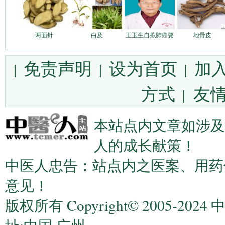
两面针
白及
王玉生自拟肺癌要
地骨皮
免责声明
设为首页
加
|
|
|
方式
友情
|
本站点内文章如涉及
人的成长献策！
中医人忠告：站点内之医案、用药
意见！
版权所有 Copyright© 2005-2