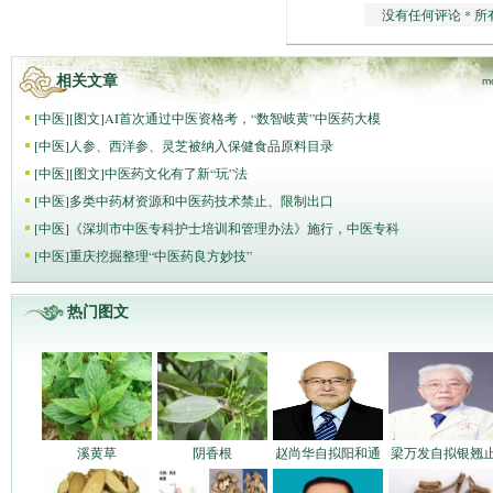
没有任何评论 * 所
相关文章
m
[
中医
]
[图文]
AI首次通过中医资格考，“数智岐黄”中医药大模
[
中医
]
人参、西洋参、灵芝被纳入保健食品原料目录
[
中医
]
[图文]
中医药文化有了新“玩”法
[
中医
]
多类中药材资源和中医药技术禁止、限制出口
[
中医
]
《深圳市中医专科护士培训和管理办法》施行，中医专科
[
中医
]
重庆挖掘整理“中医药良方妙技”
热门图文
溪黄草
阴香根
赵尚华自拟阳和通
梁万发自拟银翘