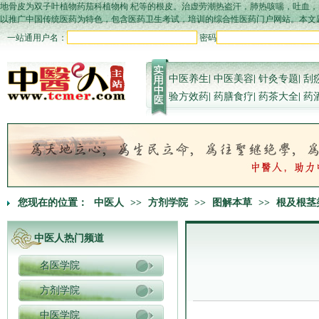
地骨皮为双子叶植物药茄科植物枸 杞等的根皮。治虚劳潮热盗汗，肺热咳喘，吐血，衄血，
以推广中国传统医药为特色，包含医药卫生考试，培训的综合性医药门户网站。本文题
一站通用户名：
密码
中医养生
|
中医美容
|
针灸专题
|
刮
验方效药
|
药膳食疗
|
药茶大全
|
药
您现在的位置：
中医人
>>
方剂学院
>>
图解本草
>>
根及根茎
中医人热门频道
名医学院
方剂学院
中医学院