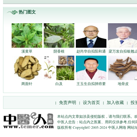
热门图文
溪黄草
阴香根
赵尚华自拟阳和通
梁万发自拟银翘
两面针
白及
王玉生自拟肺癌要
地骨皮
免责声明
设为首页
加入收藏
投
|
|
|
|
本站点内文章如涉及侵犯版权，请与我们联系。
中医人忠告：站点内之医案、用药仅供参考,任何
版权所有 Copyright© 2005-2024 中医人网络 网