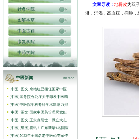
文章导读：
地骨皮
为双
针灸学院
淋，消渴，高血压，痈肿，
图解本草
中医古籍
康复学院
中药学院
中医新闻
more>>
[
中医
]
[图文]
余艳红已担任国家中医
[
中医
]
国务院办公厅关于印发中医药
[
中医
]
中医院学科专科学术影响力排
[
中医
]
[图文]
国家中医药管理局党组
[
中医
]
[图文]
王永炎院士：做立大志
[
中医
]
[组图]
喜讯！广东新增1名国医
[
中医
]
2022年全国名老中医药专家传