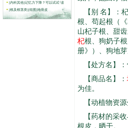
[
内科其他
]
记忆力下降？可以试试“读
【别 名】：
[
根及根茎类
]
[组图]
地骨皮
根、苟起根（《
山杞子根、甜齿
杞
根、狗奶子根
册》）、狗地芽
【处方名】：
【商品名】：
为佳。
【动植物资源
【药材的采收
根皮，晒干。