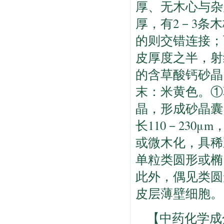
厚、无木心与杂
厚，有2－3条
的则交错连接；
皮厚度之半，射
的含草酸钙砂晶
末：米黄色。①
晶，形成砂晶囊
长110－230μ
或微木化，具稀
单粒类圆形或椭
此外，偶见类圆
皮层薄壁细胞。
【中药化学成