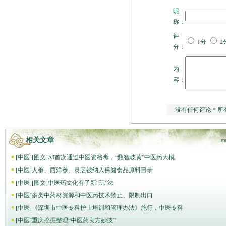
昵
称：
评
1分
2
分：
内
容：
没有任何评论 * 所
相关文章
m
[
中医
]
[图文]
AI首次通过中医资格考，“数智岐黄”中医药大模
[
中医
]
人参、西洋参、灵芝被纳入保健食品原料目录
[
中医
]
[图文]
中医药文化有了新“玩”法
[
中医
]
多类中药材资源和中医药技术禁止、限制出口
[
中医
]
《深圳市中医专科护士培训和管理办法》施行，中医专科
[
中医
]
重庆挖掘整理“中医药良方妙技”