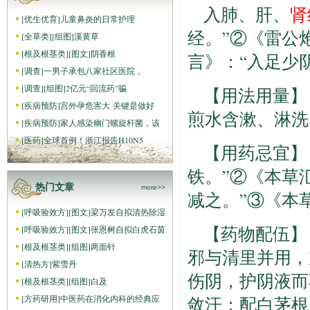
入肺、肝、
肾
[
优生优育
]
儿童鼻炎的日常护理
经。”②《雷公
[
全草类
]
[组图]
溪黄草
[
根及根茎类
]
[图文]
阴香根
言》：“入足少
[
调查
]
一男子承包八家社区医院，
[
调查
]
[组图]
2亿元“回流药”骗
【用法用量】
[
疾病预防
]
宫外孕危害大 关键是做好
煎水含漱、淋洗
[
疾病预防
]
家人感染幽门螺旋杆菌，该
[
医药
]
全球首例！浙江报告H10N5
【用药忌宜】
铁。”②《本草
热门文章
more>>
减之。”③《本
[
呼吸验效方
]
[图文]
梁万发自拟清热除湿
【药物配伍】
[
呼吸验效方
]
[图文]
张恩树自拟白虎石茵
[
根及根茎类
]
[组图]
两面针
邪与清里并用，
[
清热方
]
紫雪丹
伤阴，护阴液而
[
根及根茎类
]
[组图]
白及
[
方药研用
]
中医药在消化内科的经典应
敛汗；配白茅根