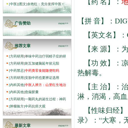
【药 名】：
[
中医
]
[图文]
余艳红：充分发挥中医
【拼 音】：DIG
广告赞助
more>>
【英文名】：Chine
推荐文章
【来 源】：
more>>
[
方药研用
]
单味中药治疗弱精子症的研
【功 效】：
[
方药研用
]
刺五加健脑延年状元阳
热解毒。
[
中药禁忌
]
中药类零食能随便吃吗
[
方药研用
]
安胎中药也要辨证选用
【主 治】：
[
内科其他
]
中医人辨方：山里红生地治
[
内科其他
]
愈痫胶囊
淋，消渴，高血
[
方药研用
]
一颗药丸的诞生过程：神药
[
肿瘤验方
]
中药抗癌大观
【性味归经】
录》：“大寒，
最新文章
more>>