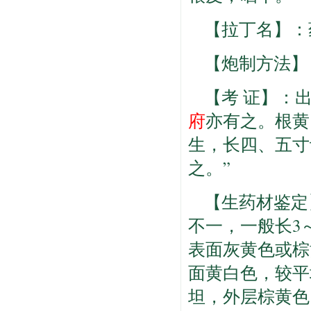
【拉丁名】：药材Co
【炮制方法】
【考 证】：
府
亦有之。根黄
生，长四、五寸
之。”
【生药材鉴定
不一，一般长3～
表面灰黄色或棕
面黄白色，较平
坦，外层棕黄色