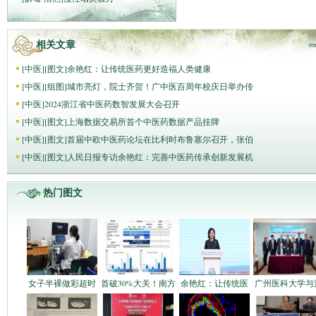
相关文章
m
[
中医
]
[图文]
余艳红：让传统医药更好造福人类健康
[
中医
]
[组图]
城市亮灯，院士齐贺！广中医百周年校庆日举办传
[
中医
]
2024浙江省中医药数智发展大会召开
[
中医
]
[图文]
上海数据交易所首个中医药数据产品挂牌
[
中医
]
[图文]
首届中欧中医药论坛在比利时布鲁塞尔召开，张伯
[
中医
]
[图文]
人民日报专访余艳红：完善中医药传承创新发展机
热门图文
女子半裸做彩超时
首破30%大关！南方
余艳红：让传统医
广州医科大学与