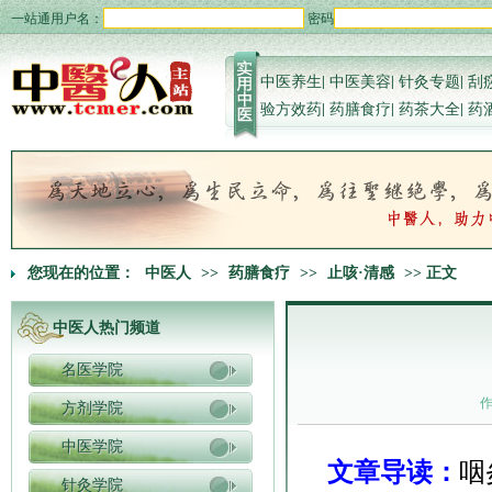
一站通用户名：
密码
中医养生
|
中医美容
|
针灸专题
|
刮
验方效药
|
药膳食疗
|
药茶大全
|
药
您现在的位置：
中医人
>>
药膳食疗
>>
止咳·清感
>> 正文
中医人热门频道
名医学院
方剂学院
中医学院
文章导读：
咽
针灸学院