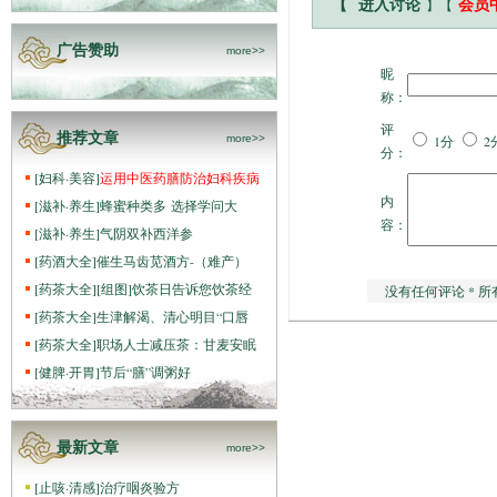
】【
【
进入讨论
会员
广告赞助
more>>
昵
称：
评
推荐文章
more>>
1分
2
分：
[
妇科·美容
]
运用中医药膳防治妇科疾病
内
[
滋补·养生
]
蜂蜜种类多 选择学问大
容：
[
滋补·养生
]
气阴双补西洋参
[
药酒大全
]
催生马齿苋酒方-（难产）
[
药茶大全
]
[组图]
饮茶日告诉您饮茶经
没有任何评论 * 所
[
药茶大全
]
生津解渴、清心明目“口唇
[
药茶大全
]
职场人士减压茶：甘麦安眠
[
健脾·开胃
]
节后“膳”调粥好
最新文章
more>>
[
止咳·清感
]
治疗咽炎验方