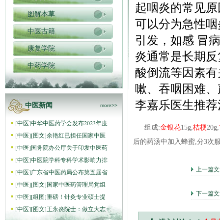
起咽炎的常见原
图解本草
可以分为急性咽
中医古籍
引发，如感 冒
康复学院
炎通常是长期反
中药学院
酸倒流等因素有
嗽、吞咽困难、
李嘉乐医生推荐
中医新闻
more>>
[
中医
]
中华中医药学会发布2023年度
组成:
金银花
15g,
桔梗
20g,
[
中医
]
[图文]
余艳红已担任国家中医
后的药汤中加入蜂蜜,分3次
[
中医
]
国务院办公厅关于印发中医药
[
中医
]
中医院学科专科学术影响力排
上一篇
[
中医
]
广东省中医药局公布第五届省
[
中医
]
[图文]
国家中医药管理局党组
下一篇文
[
中医
]
[组图]
重磅！针灸专业硕士提
[
中医
]
[图文]
王永炎院士：做立大志