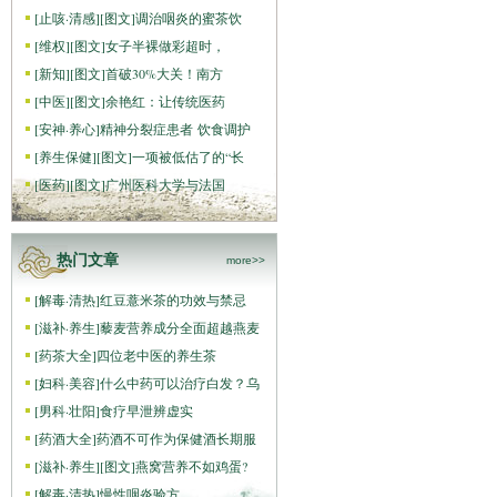
[
止咳·清感
]
[图文]
调治咽炎的蜜茶饮
[
维权
]
[图文]
女子半裸做彩超时，
[
新知
]
[图文]
首破30%大关！南方
[
中医
]
[图文]
余艳红：让传统医药
[
安神·养心
]
精神分裂症患者 饮食调护
[
养生保健
]
[图文]
一项被低估了的“长
[
医药
]
[图文]
广州医科大学与法国
热门文章
more>>
[
解毒·清热
]
红豆薏米茶的功效与禁忌
[
滋补·养生
]
藜麦营养成分全面超越燕麦
[
药茶大全
]
四位老中医的养生茶
[
妇科·美容
]
什么中药可以治疗白发？乌
[
男科·壮阳
]
食疗早泄辨虚实
[
药酒大全
]
药酒不可作为保健酒长期服
[
滋补·养生
]
[图文]
燕窝营养不如鸡蛋?
[
解毒·清热
]
慢性咽炎验方