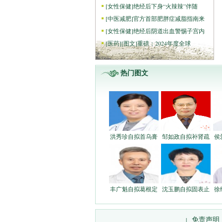
[
女性保健
]
绝经后下身“火辣辣”伴随
[
中医减肥
]
官方首部肥胖症减脂指南来
[
女性保健
]
绝经后阴道出血警惕子宫内
[
医药
]
[图文]
重磅：2024年度全球
热门图文
洪秀珍自拟首乌膏
邹如政自拟补肾疏
侯
丰广魁自拟葛根定
沈玉鹏自拟固表止
徐
免责声明
|