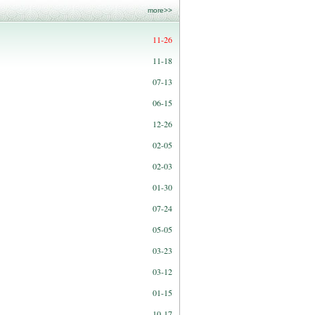
more>>
11-26
11-18
07-13
06-15
12-26
02-05
02-03
01-30
07-24
05-05
03-23
03-12
01-15
10-17