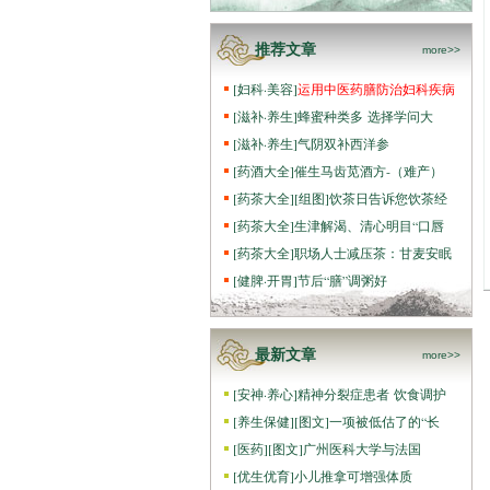
推荐文章
more>>
[
妇科·美容
]
运用中医药膳防治妇科疾病
[
滋补·养生
]
蜂蜜种类多 选择学问大
[
滋补·养生
]
气阴双补西洋参
[
药酒大全
]
催生马齿苋酒方-（难产）
[
药茶大全
]
[组图]
饮茶日告诉您饮茶经
[
药茶大全
]
生津解渴、清心明目“口唇
[
药茶大全
]
职场人士减压茶：甘麦安眠
[
健脾·开胃
]
节后“膳”调粥好
最新文章
more>>
[
安神·养心
]
精神分裂症患者 饮食调护
[
养生保健
]
[图文]
一项被低估了的“长
[
医药
]
[图文]
广州医科大学与法国
[
优生优育
]
小儿推拿可增强体质