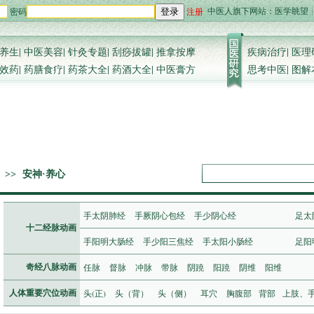
中医人旗下网站：
医学眺望
密码
注册
登录
养生
|
中医美容
|
针灸专题
|
刮痧拔罐
|
推拿按摩
疾病治疗
|
医理
效药
|
药膳食疗
|
药茶大全
|
药酒大全
|
中医膏方
思考中医
|
图解
>>
安神·养心
手太阴肺经
手厥阴心包经
手少阴心经
足太
十二经脉动画
手阳明大肠经
手少阳三焦经
手太阳小肠经
足阳
任脉
督脉
冲脉
带脉
阴蹺
阳蹺
阴维
阳维
奇经八脉动画
头(正)
头（背）
头（侧）
耳穴
胸腹部
背部
上肢、
人体重要穴位动画