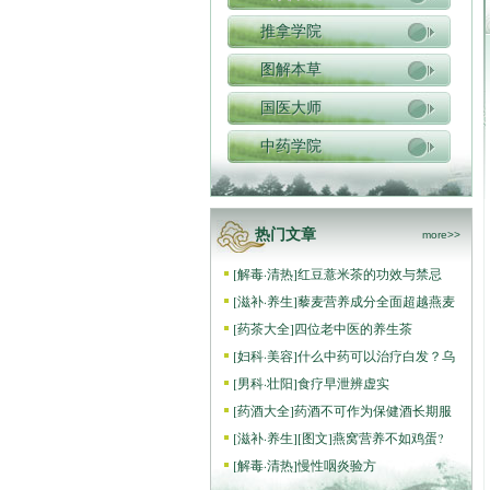
推拿学院
图解本草
国医大师
中药学院
热门文章
more>>
[
解毒·清热
]
红豆薏米茶的功效与禁忌
[
滋补·养生
]
藜麦营养成分全面超越燕麦
[
药茶大全
]
四位老中医的养生茶
[
妇科·美容
]
什么中药可以治疗白发？乌
[
男科·壮阳
]
食疗早泄辨虚实
[
药酒大全
]
药酒不可作为保健酒长期服
[
滋补·养生
]
[图文]
燕窝营养不如鸡蛋?
[
解毒·清热
]
慢性咽炎验方