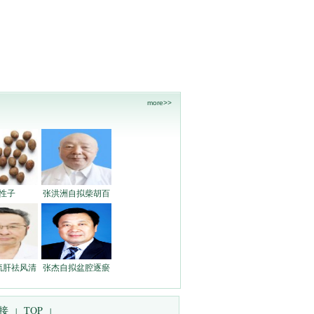
more>>
性子
张洪洲自拟柴胡百
疏肝祛风清
张杰自拟盆腔逐瘀
接
TOP
|
|