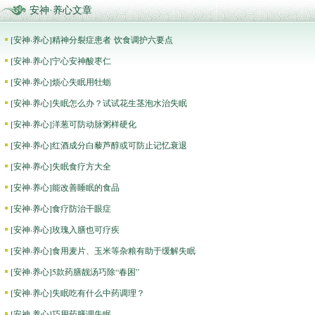
安神·养心文章
[
安神·养心
]
精神分裂症患者 饮食调护六要点
[
安神·养心
]
宁心安神酸枣仁
[
安神·养心
]
烦心失眠用牡蛎
[
安神·养心
]
失眠怎么办？试试花生茎泡水治失眠
[
安神·养心
]
洋葱可防动脉粥样硬化
[
安神·养心
]
红酒成分白藜芦醇或可防止记忆衰退
[
安神·养心
]
失眠食疗方大全
[
安神·养心
]
能改善睡眠的食品
[
安神·养心
]
食疗防治干眼症
[
安神·养心
]
玫瑰入膳也可疗疾
[
安神·养心
]
食用麦片、玉米等杂粮有助于缓解失眠
[
安神·养心
]
5款药膳靓汤巧除“春困”
[
安神·养心
]
失眠吃有什么中药调理？
[
安神·养心
]
巧用药膳调失眠