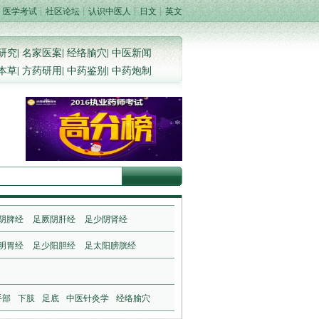
┊
医学考试
┊
社区论坛
┊
认识中医人
┊
日文
┊
英文
研究
|
名家医案
|
经络腧穴
|
中医新闻
本草
|
方药研用
|
中药鉴别
|
中药炮制
阴脾经
足厥阴肝经
足少阴肾经
明胃经
足少阳胆经
足太阳膀胱经
手部
下肢
足底
中医针灸学
经络腧穴