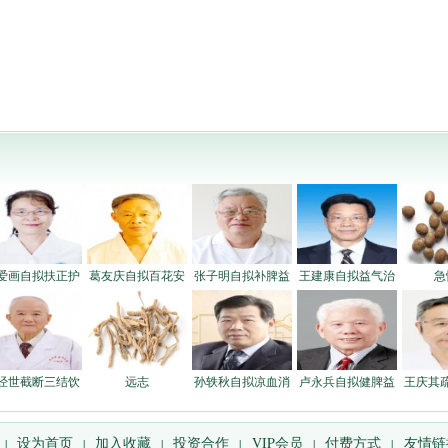
爱画自拟扶正护
葛友庆自拟百花安
张子明自拟补脾益
王建康自拟益气治
急
经世截断三结饮
远志
孙轶秋自拟凉血消
卢永兵自拟健脾益
王庆其
设为首页
加入收藏
投资合作
VIP会员
付费方式
友情链
|
|
|
|
|
|