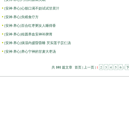
[
安神·养心
]
心烦口渴不妨试试甘蔗汁
[
安神·养心
]
失眠食疗方
[
安神·养心
]
百合红枣粥女人睡得香
[
安神·养心
]
桂圆养血安神补脾胃
[
安神·养心
]
痰湿内盛昏昏睡 芡实莲子苡仁汤
[
安神·养心
]
养心宁神的甘麦大枣汤
共
101
篇文章 首页 | 上一页 |
1
2
3
4
5
6
|